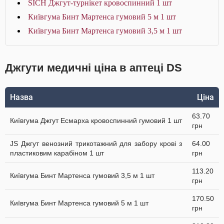
SICH Джгут-турнікет кровоспинний 1 шт
Київгума Бинт Мартенса гумовий 5 м 1 шт
Київгума Бинт Мартенса гумовий 3,5 м 1 шт
Джгути медичні ціна в аптеці DS
Назва
Ціна
63.70
Київгума Джгут Есмарха кровоспинний гумовий 1 шт
грн
JS Джгут венозний трикотажний для забору крові з
64.00
пластиковим карабіном 1 шт
грн
113.20
Київгума Бинт Мартенса гумовий 3,5 м 1 шт
грн
170.50
Київгума Бинт Мартенса гумовий 5 м 1 шт
грн