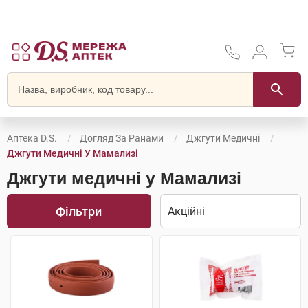
Аптека D.S.
Догляд За Ранами
Джгути Медичні
Джгути Медичні У Мамализі
Джгути медичні у Мамализі
Фільтри