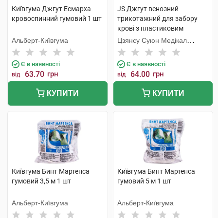
Київгума Джгут Есмарха
JS Джгут венозний
кровоспинний гумовий 1 шт
трикотажний для забору
крові з пластиковим
карабіном 1 шт
Альберт-Київгума
Цзянсу Суюн Медікал
Метіріалс
Є в наявності
Є в наявності
63.70
грн
64.00
грн
від
від
КУПИТИ
КУПИТИ
Київгума Бинт Мартенса
Київгума Бинт Мартенса
гумовий 3,5 м 1 шт
гумовий 5 м 1 шт
Альберт-Київгума
Альберт-Київгума