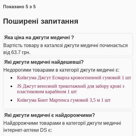
Показано
5
з
5
Поширені запитання
Яка ціна на джгути медичні ?
Вартість товару в каталозі джгути медичні починається
від 63.7 грн.
Які джгути медичні найдешевші?
Недорогими товарами в категорії джгути медичні є:
Київгума Джгут Есмарха кровоспинний гумовий 1 шт
JS Джгут венозний трикотажний для забору крові з
пластиковим карабіном 1 шт
Київгума Бинт Мартенса гумовий 3,5 м 1 шт
Які джгути медичні є найдорожчими?
Найдорожчими товарами в категорії джгути медичні
інтернет-аптеки DS є: