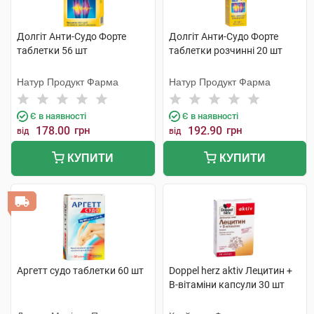
Долгіт Анти-Судо Форте
Долгіт Анти-Судо Форте
таблетки 56 шт
таблетки розчинні 20 шт
Натур Продукт Фарма
Натур Продукт Фарма
Є в наявності
Є в наявності
178.00
грн
192.90
грн
від
від
КУПИТИ
КУПИТИ
Аргетт судо таблетки 60 шт
Doppel herz aktiv Лецитин +
B-вітаміни капсули 30 шт