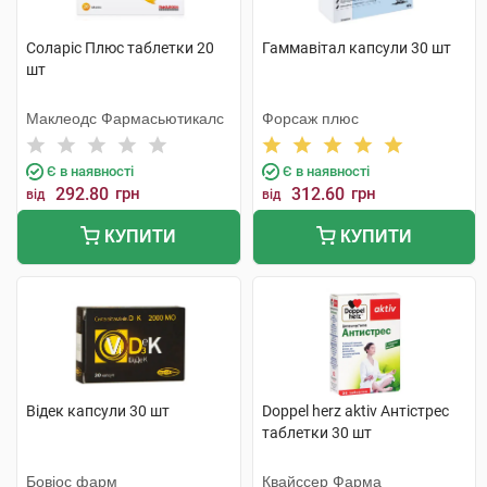
Соларіс Плюс таблетки 20
Гаммавітал капсули 30 шт
шт
Маклеодс Фармасьютикалс
Форсаж плюс
Є в наявності
Є в наявності
292.80
грн
312.60
грн
від
від
КУПИТИ
КУПИТИ
Відек капсули 30 шт
Doppel herz aktiv Антістрес
таблетки 30 шт
Бовіос фарм
Квайссер Фарма