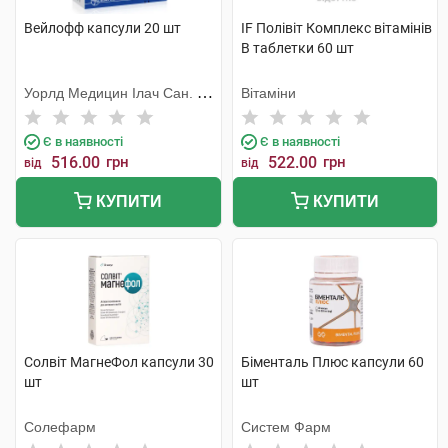
Вейлофф капсули 20 шт
IF Полівіт Комплекс вітамінів
В таблетки 60 шт
Уорлд Медицин Ілач Сан. Ве
Вітаміни
Тідж
Є в наявності
Є в наявності
516.00
грн
522.00
грн
від
від
КУПИТИ
КУПИТИ
Солвіт МагнеФол капсули 30
Біменталь Плюс капсули 60
шт
шт
Солефарм
Систем Фарм