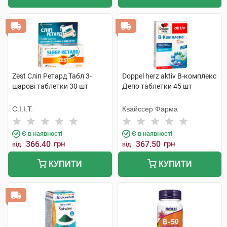
Zest Сліп Ретард Табл 3-
Doppel herz aktiv В-комплекс
шарові таблетки 30 шт
Депо таблетки 45 шт
С.І.І.Т.
Квайссер Фарма
Є в наявності
Є в наявності
366.40
грн
367.50
грн
від
від
КУПИТИ
КУПИТИ