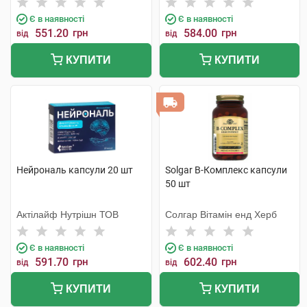
Є в наявності
Є в наявності
551.20
грн
584.00
грн
від
від
КУПИТИ
КУПИТИ
Нейрональ капсули 20 шт
Solgar В-Комплекс капсули
50 шт
Актілайф Нутрішн ТОВ
Солгар Вітамін енд Херб
Є в наявності
Є в наявності
591.70
грн
602.40
грн
від
від
КУПИТИ
КУПИТИ