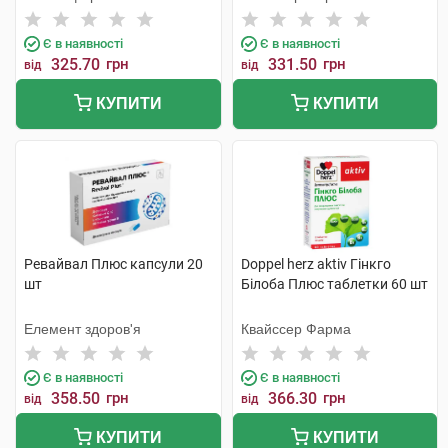
Є в наявності
Є в наявності
325.70
грн
331.50
грн
від
від
КУПИТИ
КУПИТИ
Ревайвал Плюс капсули 20
Doppel herz aktiv Гінкго
шт
Білоба Плюс таблетки 60 шт
Елемент здоров'я
Квайссер Фарма
Є в наявності
Є в наявності
358.50
грн
366.30
грн
від
від
КУПИТИ
КУПИТИ