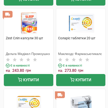
Zest Сліп капсули 30 шт
Соларіс таблетки 20 шт
Дельта Медікел Промоушнз
Маклеодс Фармасьютикалс
Є в наявності
Є в наявності
243.80
грн
273.80
грн
від
від
КУПИТИ
КУПИТИ