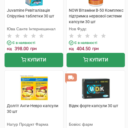
Juvamine Ревіталізація
NOW Вітаміни В-50 Комплекс
Спіруліна таблетки 30 шт
підтримка нервової системи
капсули 30 шт
Юва Санте Інтернешинал
Нов Фудс
Є в наявності
Є в наявності
398.00
грн
404.50
грн
від
від
КУПИТИ
КУПИТИ
Долгіт Анти-Невро капсули
Відек форте капсули 30 шт
30 шт
Натур Продукт Фарма
Бовіос фарм