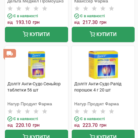
Дельта Медікел Промоушнз
Квайссер Фарма
Є в наявності
Є в наявності
193.10
грн
217.30
грн
від
від
КУПИТИ
КУПИТИ
Долгіт Анти-Судо Сеньйор
Долгіт Анти-Судо Рапід
таблетки 56 шт
порошок 4 г 20 шт
Натур Продукт Фарма
Натур Продукт Фарма
Є в наявності
Є в наявності
220.10
грн
223.70
грн
від
від
КУПИТИ
КУПИТИ