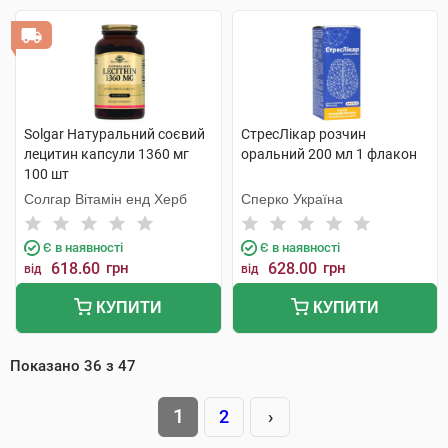
Solgar Натуральний соєвий
СтресЛікар розчин
лецитин капсули 1360 мг
оральний 200 мл 1 флакон
100 шт
Солгар Вітамін енд Херб
Сперко Україна
Є в наявності
Є в наявності
618.60
грн
628.00
грн
від
від
КУПИТИ
КУПИТИ
Показано
36
з
47
1
2
›