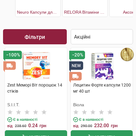
Neuro Капсули для нормального функціонування нервової системи
RELORA Вітаміни cтрес та контроль апетиту
Аксоні
Фільтри
−100%
−20%
NEW
Zest Меморі Віт порошок 14
Лецитин Форте капсули 1200
стіків
мг 40 шт
S.I.I.T.
Віола
Є в наявності
Є в наявності
0.24
232.00
грн
грн
від
238.60
від
290.00