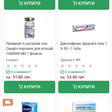
КУПИТИ
КУПИТИ
Пеніцилін G натрієва сіль
Диклофенак Здоров'я гель 1
Сандоз порошок для ін'єкцій
% 50 г 1 туба
1000000 МО 1 флакон
Сандоз
Здоров'я ФК
Є в наявності
Є в наявності
51.80
грн
53.40
грн
від
від
КУПИТИ
КУПИТИ