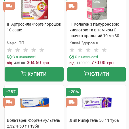
IF Артросила Форте порошок
IF Колаген з гіалуроновою
10 саше
кислотою та вітаміном C
розчин оральний 10 мл 30
стіків
Чарлі ПП
Ключі Здоров'я
Є в наявності
Є в наявності
304.50
770.00
грн
грн
від
435.00
від
1100.00
КУПИТИ
КУПИТИ
−25%
−20%
Вольтарен Форте емульгель
Дип Риліф гель 50 г 1 туба
2,32 % 50 г 1 туба