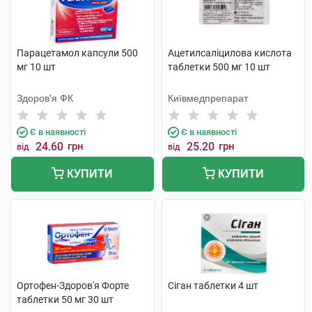
Парацетамол капсули 500
Ацетилсаліцилова кислота
мг 10 шт
таблетки 500 мг 10 шт
Здоров'я ФК
Київмедпрепарат
Є в наявності
Є в наявності
24.60
грн
25.20
грн
від
від
КУПИТИ
КУПИТИ
Ортофен-Здоров'я Форте
Сіган таблетки 4 шт
таблетки 50 мг 30 шт