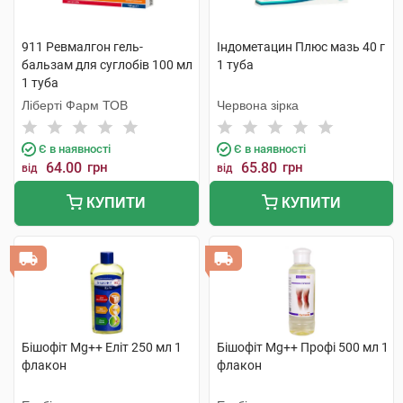
911 Ревмалгон гель-
Індометацин Плюс мазь 40 г
бальзам для суглобів 100 мл
1 туба
1 туба
Ліберті Фарм ТОВ
Червона зірка
Є в наявності
Є в наявності
64.00
грн
65.80
грн
від
від
КУПИТИ
КУПИТИ
Бішофіт Mg++ Еліт 250 мл 1
Бішофіт Mg++ Профі 500 мл 1
флакон
флакон