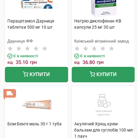
Парацетамол Дарниця
Натрію диклофенак-КВ
таблетки 500 мг 10 шт
капсули 25 мг 30 шт
Дарниця ФФ
Київський вітамінний завод
Є в наявності
Є в наявності
35.10
грн
36.80
грн
від
від
КУПИТИ
КУПИТИ
Бом-Бенге мазь 30 г 1 туба
Акулячий Хрящ крем-
бальзам для суглобів 100 мл
1 пауч