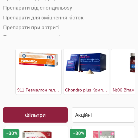
Препарати від спондильозу
Препарати для зміцнення кісток
Препарати при артриті
Препарати при артрозі
Препарати при бурситі
Препарати при міозиті
Препарати при остеопорозі
Препарати при радикуліті
Препарати при ревматизмі
911 Ревмалгон гель-бальзам для суглобів
Chondro plus Комплекс для здоров'я кісток і хрящів 30 днів
Препарати при розтягуванні зв'язок
Протизапальні препарати
Фільтри
Хондропротектори
−30%
−30%