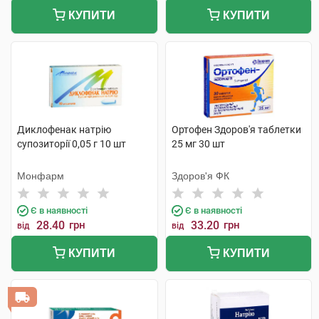
КУПИТИ
КУПИТИ
Диклофенак натрію
Ортофен Здоров'я таблетки
супозиторії 0,05 г 10 шт
25 мг 30 шт
Монфарм
Здоров'я ФК
Є в наявності
Є в наявності
28.40
грн
33.20
грн
від
від
КУПИТИ
КУПИТИ