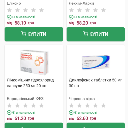
Еліксир
Лекхім-Харків
Є в наявності
Є в наявності
58.10
грн
58.20
грн
від
від
КУПИТИ
КУПИТИ
Лінкоміцину гідрохлорид
Диклофенак таблетки 50 мг
капсули 250 мг 20 шт
30 шт
Борщагівський ХФЗ
Червона зірка
Є в наявності
Є в наявності
61.20
грн
62.60
грн
від
від