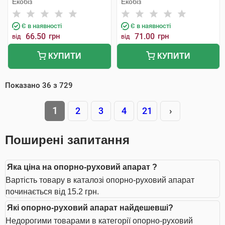
Екобіз
Екобіз
Є в наявності
Є в наявності
66.50
грн
71.00
грн
від
від
КУПИТИ
КУПИТИ
Показано
36
з
729
1
2
3
4
21
›
Поширені запитання
Яка ціна на опорно-руховий апарат ?
Вартість товару в каталозі опорно-руховий апарат
починається від 15.2 грн.
Які опорно-руховий апарат найдешевші?
Недорогими товарами в категорії опорно-руховий