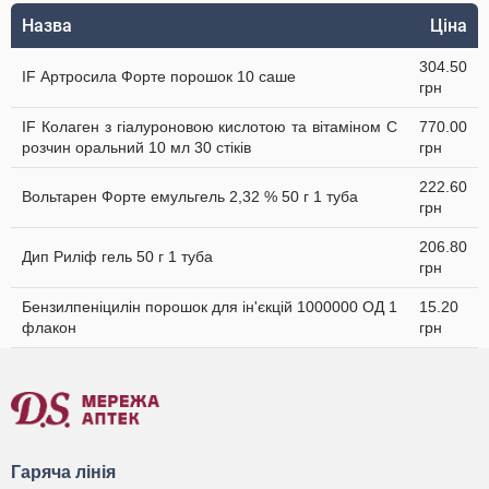
Назва
Ціна
304.50
IF Артросила Форте порошок 10 саше
грн
IF Колаген з гіалуроновою кислотою та вітаміном C
770.00
розчин оральний 10 мл 30 стіків
грн
222.60
Вольтарен Форте емульгель 2,32 % 50 г 1 туба
грн
206.80
Дип Риліф гель 50 г 1 туба
грн
Бензилпеніцилін порошок для ін'єкцій 1000000 ОД 1
15.20
флакон
грн
Гаряча лінія