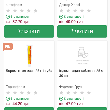
Фітофарм
Доктор Хелсі
Є в наявності
Є в наявності
37.70
грн
40.00
грн
від
від
КУПИТИ
КУПИТИ
Бороментол мазь 25 г 1 туба
Індометацин таблетки 25 мг
30 шт
Тернофарм
Фармекс Груп
Є в наявності
Є в наявності
44.20
грн
47.00
грн
від
від