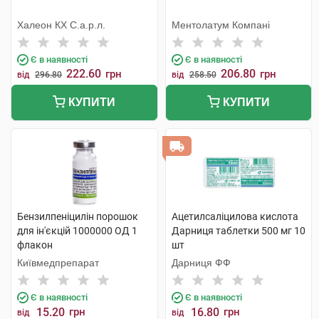
Халеон КХ С.а.р.л.
Ментолатум Компані
Є в наявності
Є в наявності
222.60
206.80
грн
грн
від
296.80
від
258.50
КУПИТИ
КУПИТИ
Бензилпеніцилін порошок
Ацетилсаліцилова кислота
для ін'єкцій 1000000 ОД 1
Дарниця таблетки 500 мг 10
флакон
шт
Київмедпрепарат
Дарниця ФФ
Є в наявності
Є в наявності
15.20
грн
16.80
грн
від
від