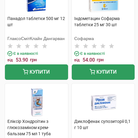
Панадол таблетки 500 мг 12
Індометацин Софарма
шт
таблетки 25 мг 30 шт
ГлаксоСмітКлайн Дангарван
Софарма
Є в наявності
Є в наявності
53.90
грн
54.00
грн
від
від
КУПИТИ
КУПИТИ
Еліксір Хондроітин з
Диклофенак супозиторії 0,1
глюкозаміном крем-
г 10 шт
бальзам 75 мл 1 туба