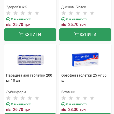
Здоров'я ФК
Дженом Біотек
Є в наявності
Є в наявності
25.70
грн
25.70
грн
від
від
КУПИТИ
КУПИТИ
Парацетамол таблетки 200
Ортофен таблетки 25 мг 30
мг 10 шт
шт
Лубнифарм
Вітаміни
Є в наявності
Є в наявності
26.70
грн
28.30
грн
від
від