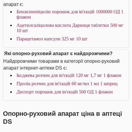
апарат є:
Бензилпеніцилін порошок для ін'єкцій 1000000 ОД 1
флакон
Ацетилсаліцилова кислота Дарниця таблетки 500 мг
10 шт
Парацетамол капсули 325 мг 10 шт
Які опорно-руховий апарат є найдорожчими?
Найдорожчими товарами в категорії опорно-руховий
апарат інтернет-аптеки DS є:
Іксджева розчин для ін'єкцій 120 мг 1,7 мг 1 флакон
Проліа розчин для ін'єкцій 60 мг/мл 1 мл 1 шприц
Диспорт порошок для ін'єкцій 500 ОД 1 флакон
Опорно-руховий апарат ціна в аптеці
DS