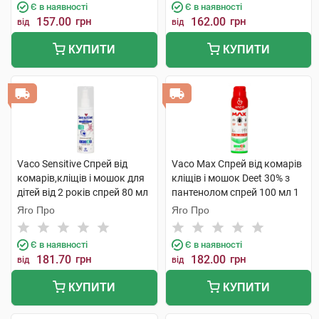
Є в наявності
Є в наявності
157.00
грн
162.00
грн
від
від
КУПИТИ
КУПИТИ
Vaco Sensitive Спрей від
Vaco Max Спрей від комарів
комарів,кліщів і мошок для
кліщів і мошок Deet 30% з
дітей від 2 років спрей 80 мл
пантенолом спрей 100 мл 1
1 флакон
флакон
Яго Про
Яго Про
Є в наявності
Є в наявності
181.70
грн
182.00
грн
від
від
КУПИТИ
КУПИТИ