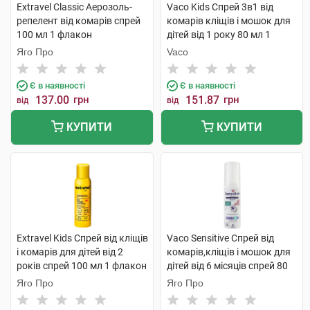
Extravel Classic Аерозоль-
Vaco Kids Cпрей 3в1 від
репелент від комарів спрей
комарів кліщів і мошок для
100 мл 1 флакон
дітей від 1 року 80 мл 1
балон
Яго Про
Vaco
Є в наявності
Є в наявності
137.00
грн
151.87
грн
від
від
КУПИТИ
КУПИТИ
Extravel Kids Спрей від кліщів
Vaco Sensitive Спрей від
і комарів для дітей від 2
комарів,кліщів і мошок для
років спрей 100 мл 1 флакон
дітей від 6 місяців спрей 80
мл 1 флакон
Яго Про
Яго Про