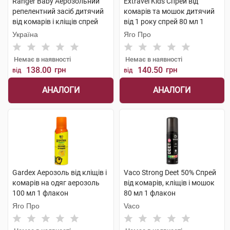
Ranger Baby Аерозольний
Extravel Kids Спрей від
репелентний засіб дитячий
комарів та мошок дитячий
від комарів і кліщів спрей
від 1 року спрей 80 мл 1
150 мл 1 флакон
флакон
Україна
Яго Про
Немає в наявності
Немає в наявності
138.00
грн
140.50
грн
від
від
АНАЛОГИ
АНАЛОГИ
Gardex Аерозоль від кліщів і
Vaco Strong Deet 50% Спрей
комарів на одяг аерозоль
від комарів, кліщів і мошок
100 мл 1 флакон
80 мл 1 флакон
Яго Про
Vaco