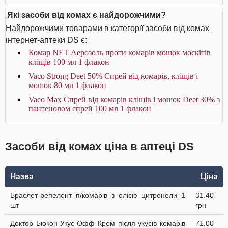
Які засоби від комах є найдорожчими?
Найдорожчими товарами в категорії засоби від комах
інтернет-аптеки DS є:
Комар NET Аерозоль проти комарів мошок москітів
кліщів 100 мл 1 флакон
Vaco Strong Deet 50% Спрей від комарів, кліщів і
мошок 80 мл 1 флакон
Vaco Max Спрей від комарів кліщів і мошок Deet 30% з
пантенолом спрей 100 мл 1 флакон
Засоби від комах ціна в аптеці DS
Назва
Ціна
Браслет-репелент п/комарів з олією цитронели 1
31.40
шт
грн
Доктор Біокон Укус-Офф Крем після укусів комарів
71.00