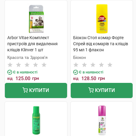
Arbor Vitae Комплект
Біокон Стоп комар Форте
пристроїв для видалення
Спрей від комарів та кліщів
кліщів Klinver 1 шт
95 мл 1 флакон
Красота та Здоров'я
Біокон
Є в наявності
Є в наявності
125.00
грн
128.50
грн
від
від
КУПИТИ
КУПИТИ