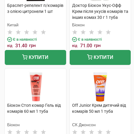
Браслет-репелент п/комарів
Доктор Біокон Укус-Офф
з олією цитронели 1 шт
Крем після укусів комарів та
інших комах 30 г 1 туба
Китай
Біокон
Є в наявності
Є в наявності
31.40
грн
71.00
грн
від
від
КУПИТИ
КУПИТИ
Біокон Стоп комар Гель від
Off Junior Крем дитячий від
комарів 60 мл 1 туба
комарів 50 мл 1 туба
Біокон
СК Джонсон