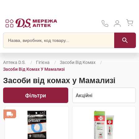
Аптека D.S.
Гігієна
Засоби Від Комах
Засоби Від Комах У Мамализі
Засоби від комах у Мамализі
Фільтри