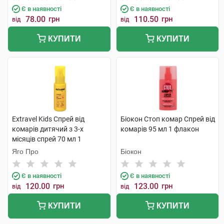
Є в наявності
Є в наявності
78.00
грн
110.50
грн
від
від
КУПИТИ
КУПИТИ
Extravel Kids Спрей від
Біокон Стоп комар Спрей від
комарів дитячий з 3-х
комарів 95 мл 1 флакон
місяців спрей 70 мл 1
флакон
Яго Про
Біокон
Є в наявності
Є в наявності
120.00
грн
123.00
грн
від
від
КУПИТИ
КУПИТИ