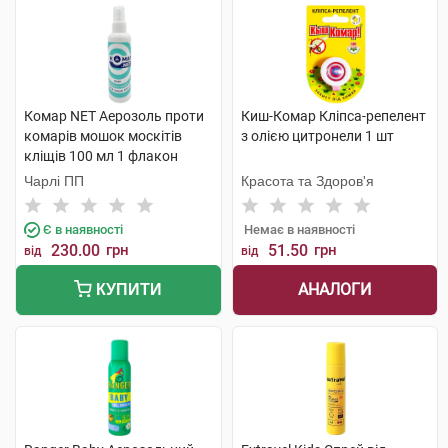
Комар NET Аерозоль проти
Киш-Комар Кліпса-репелент
комарів мошок москітів
з олією цитронели 1 шт
кліщів 100 мл 1 флакон
Чарлі ПП
Красота та Здоров'я
Є в наявності
Немає в наявності
230.00
грн
51.50
грн
від
від
АНАЛОГИ
КУПИТИ