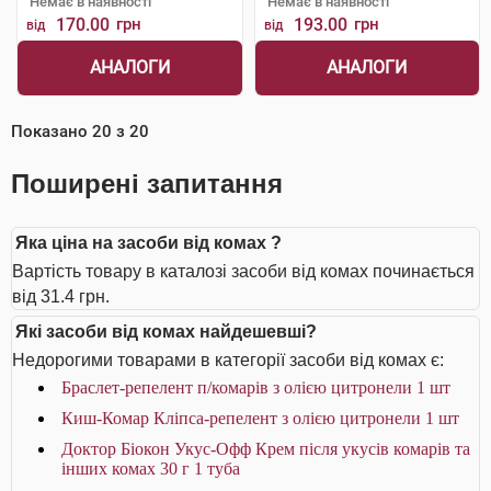
Немає в наявності
Немає в наявності
170.00
грн
193.00
грн
від
від
АНАЛОГИ
АНАЛОГИ
Показано
20
з
20
Поширені запитання
Яка ціна на засоби від комах ?
Вартість товару в каталозі засоби від комах починається
від 31.4 грн.
Які засоби від комах найдешевші?
Недорогими товарами в категорії засоби від комах є:
Браслет-репелент п/комарів з олією цитронели 1 шт
Киш-Комар Кліпса-репелент з олією цитронели 1 шт
Доктор Біокон Укус-Офф Крем після укусів комарів та
інших комах 30 г 1 туба