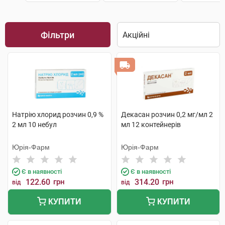
Фільтри
Натрію хлорид розчин 0,9 %
Декасан розчин 0,2 мг/мл 2
2 мл 10 небул
мл 12 контейнерів
Юрія-Фарм
Юрія-Фарм
Є в наявності
Є в наявності
122.60
грн
314.20
грн
від
від
КУПИТИ
КУПИТИ