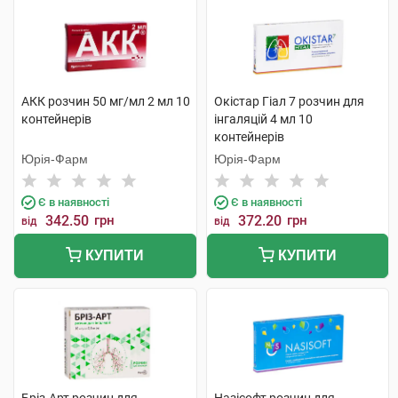
АКК розчин 50 мг/мл 2 мл 10
Окістар Гіал 7 розчин для
контейнерів
інгаляцій 4 мл 10
контейнерів
Юрія-Фарм
Юрія-Фарм
Є в наявності
Є в наявності
342.50
грн
372.20
грн
від
від
КУПИТИ
КУПИТИ