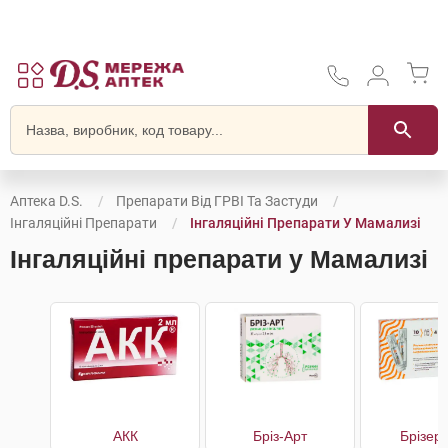
Аптека D.S.
Препарати Від ГРВІ Та Застуди
Інгаляційні Препарати
Інгаляційні Препарати У Мамализі
Інгаляційні препарати у Мамализі
АКК
Бріз-Арт
Брізер 