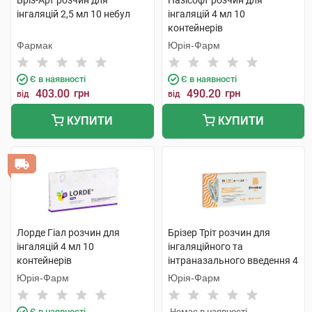
Бріз-Арт розчин для
Назісофт розчин для
інгаляцій 2,5 мл 10 небул
інгаляцій 4 мл 10
контейнерів
Фармак
Юрія-Фарм
Є в наявності
Є в наявності
403.00
грн
490.20
грн
від
від
КУПИТИ
КУПИТИ
Лорде Гіал розчин для
Брізер Тріт розчин для
інгаляцій 4 мл 10
інгаляційного та
контейнерів
інтраназального введення 4
мл 10 контейнерів
Юрія-Фарм
Юрія-Фарм
Є в наявності
Немає в наявності