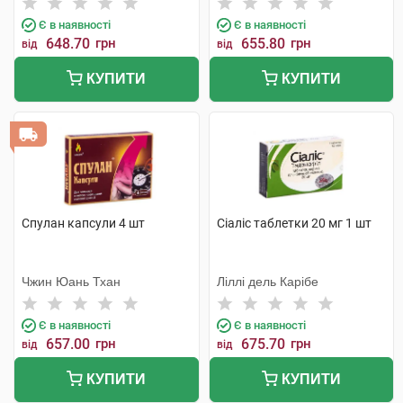
Є в наявності
Є в наявності
648.70
грн
655.80
грн
від
від
КУПИТИ
КУПИТИ
Спулан капсули 4 шт
Сіаліс таблетки 20 мг 1 шт
Чжин Юань Тхан
Ліллі дель Карібе
Є в наявності
Є в наявності
657.00
грн
675.70
грн
від
від
КУПИТИ
КУПИТИ