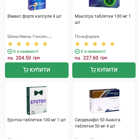
Вімакс форте капсули 4 шт
Максігра таблетки 100 мг 1
шт
ШеньЧжень Гонсен
Польфарма
Байоледжі Індастрі Ко. Лтд
Є в наявності
Є в наявності
204.50
грн
227.60
грн
від
від
КУПИТИ
КУПИТИ
Еротон таблетки 100 мг 1 шт
Силденафіл 50 Ананта
таблетки 50 мг 4 шт