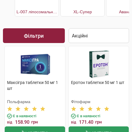
L-007 ліпосомальний
XL-Супер
Авана
Фільтри
Максігра таблетки 50 мг 1
Еротон таблетки 50 мг 1 шт
шт
Польфарма
Фітофарм
Є в наявності
Є в наявності
158.90
грн
171.40
грн
від
від