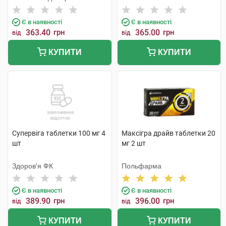
Байоледжі Індастрі Ко. Лтд
Є в наявності
Є в наявності
363.40
грн
365.00
грн
від
від
КУПИТИ
КУПИТИ
Супервіга таблетки 100 мг 4
Максігра драйв таблетки 20
шт
мг 2 шт
Здоров'я ФК
Польфарма
Є в наявності
Є в наявності
389.90
грн
396.00
грн
від
від
КУПИТИ
КУПИТИ