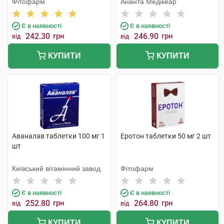
Фітофарм
Ананта Медікеар
Є в наявності
Є в наявності
242.30
грн
246.90
грн
від
від
КУПИТИ
КУПИТИ
Аваналав таблетки 100 мг 1
Еротон таблетки 50 мг 2 шт
шт
Київський вітамінний завод
Фітофарм
Є в наявності
Є в наявності
252.80
грн
264.80
грн
від
від
КУПИТИ
КУПИТИ