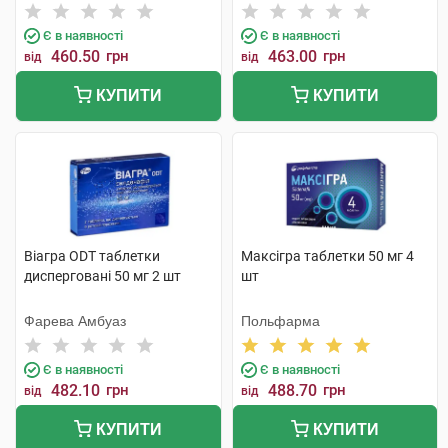
Є в наявності
Є в наявності
460.50
грн
463.00
грн
від
від
КУПИТИ
КУПИТИ
Віагра ODT таблетки
Максігра таблетки 50 мг 4
дисперговані 50 мг 2 шт
шт
Фарева Амбуаз
Польфарма
Є в наявності
Є в наявності
482.10
грн
488.70
грн
від
від
КУПИТИ
КУПИТИ