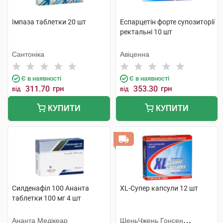
Імпаза таблетки 20 шт
Еспарцетін форте супозиторії
ректальні 10 шт
Сантоніка
Авіценна
Є в наявності
Є в наявності
311.70
грн
353.30
грн
від
від
КУПИТИ
КУПИТИ
Силденафіл 100 Ананта
XL-Супер капсули 12 шт
таблетки 100 мг 4 шт
Ананта Медікеар
ШеньЧжень Гонсен