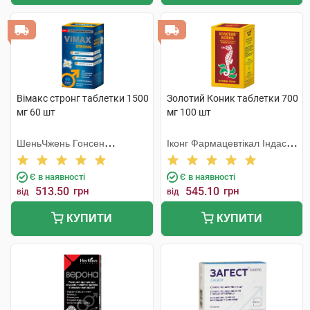
Вімакс стронг таблетки 1500
Золотий Коник таблетки 700
мг 60 шт
мг 100 шт
ШеньЧжень Гонсен
Іконг Фармацевтікал Індастрі
Байоледжі Індастрі Ко. Лтд
Ко
Є в наявності
Є в наявності
513.50
грн
545.10
грн
від
від
КУПИТИ
КУПИТИ