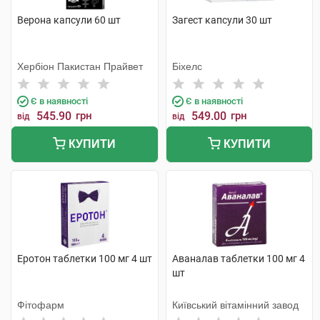
Верона капсули 60 шт
Загест капсули 30 шт
Хербіон Пакистан Прайвет
Біхелс
Є в наявності
Є в наявності
545.90
грн
549.00
грн
від
від
КУПИТИ
КУПИТИ
Еротон таблетки 100 мг 4 шт
Аваналав таблетки 100 мг 4
шт
Фітофарм
Київський вітамінний завод