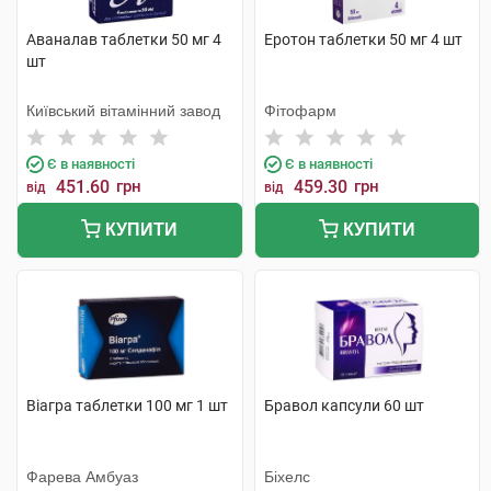
Аваналав таблетки 50 мг 4
Еротон таблетки 50 мг 4 шт
шт
Київський вітамінний завод
Фітофарм
Є в наявності
Є в наявності
451.60
грн
459.30
грн
від
від
КУПИТИ
КУПИТИ
Віагра таблетки 100 мг 1 шт
Бравол капсули 60 шт
Фарева Амбуаз
Біхелс