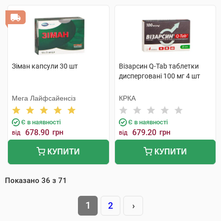
Зіман капсули 30 шт
Візарсин Q-Tab таблетки
дисперговані 100 мг 4 шт
Мега Лайфсайенсіз
КРКА
Є в наявності
Є в наявності
678.90
грн
679.20
грн
від
від
КУПИТИ
КУПИТИ
Показано
36
з
71
1
2
›