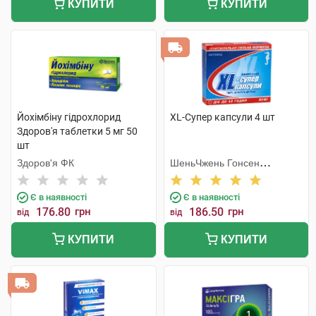
КУПИТИ
КУПИТИ
Йохімбіну гідрохлорид
XL-Супер капсули 4 шт
Здоров'я таблетки 5 мг 50
шт
Здоров'я ФК
ШеньЧжень Гонсен
Байоледжі Індастрі Ко. Лтд
Є в наявності
Є в наявності
176.80
грн
186.50
грн
від
від
КУПИТИ
КУПИТИ