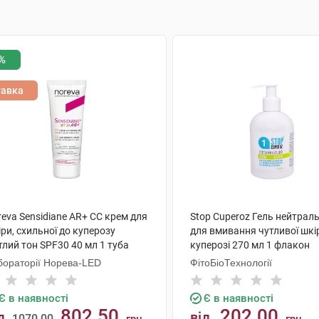
%
тавка
eva Sensidiane AR+ СС крем для
Stop Cuperoz Гель нейтрал
ри, схильної до куперозу
для вмивання чутливої шкі
тлий тон SPF30 40 мл 1 туба
куперозі 270 мл 1 флакон
бораторії Норева-LED
ФітоБіоТехнології
Є в наявності
Є в наявності
802.50
202.00
д
від
1070.00