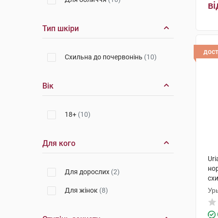
ві
Тип шкіри
дос
Схильна до почервонінь
(10)
Вік
18+
(10)
Для кого
Uri
нор
Для дорослих
(2)
схи
ту
Для жінок
(8)
Ур