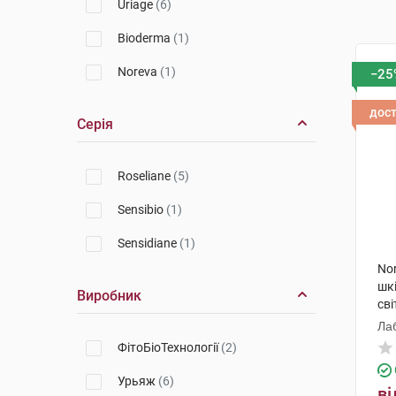
Uriage
(6)
Bioderma
(1)
Noreva
(1)
−25
дос
Серія
Roseliane
(5)
Sensibio
(1)
Sensidiane
(1)
Nor
шкі
Виробник
сві
Ла
ФітоБіоТехнології
(2)
Урьяж
(6)
ві