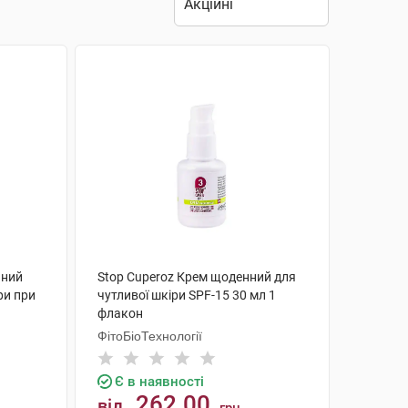
ьний
Stop Cuperoz Крем щоденний для
ри при
чутливої шкіри SPF-15 30 мл 1
флакон
ФітоБіоТехнології
Є в наявності
262.00
від