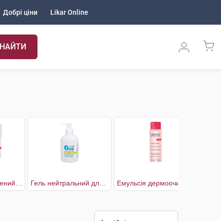
Добрі ціни
Likar Online
НАЙТИ
Rich Крем збагачений проти почервонінь
Гель нейтральний для вмивання чутливої шкіри при куперозі
Емульсія дермоочищаюча для чутливої шкіри, схильної до почервоніння