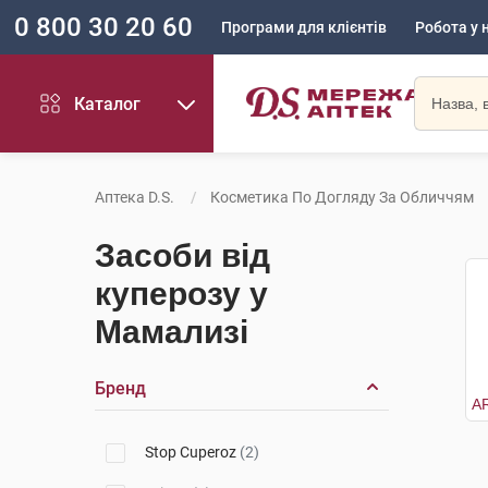
0 800 30 20 60
Програми для клієнтів
Робота у 
Каталог
Аптека D.S.
Косметика По Догляду За Обличчям
Засоби від
куперозу у
Мамализі
Бренд
Stop Cuperoz
(2)