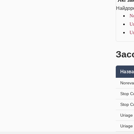
Які з
Найдоро
No
Ur
Ur
Засо
Назва
Noreva
Stop C
Stop C
Uriage
Uriage