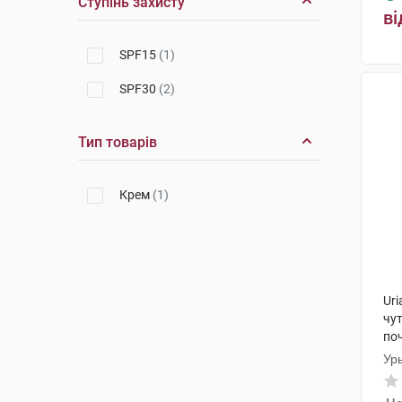
Ступінь захисту
ві
SPF15
(1)
SPF30
(2)
Тип товарів
Крем
(1)
Uri
чут
поч
Ур