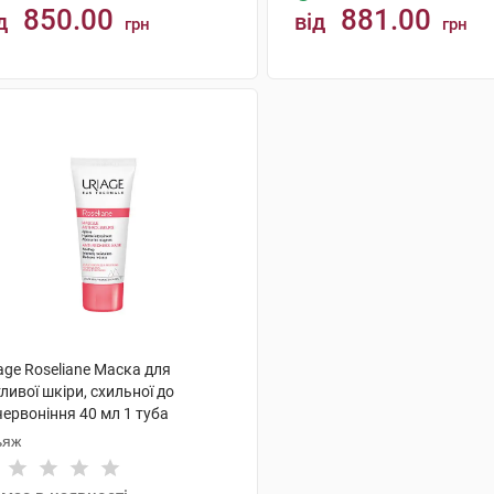
850.00
881.00
д
від
грн
грн
КУПИТИ
КУПИТИ
age Roseliane Маска для
ливої шкіри, схильної до
ервоніння 40 мл 1 туба
ьяж