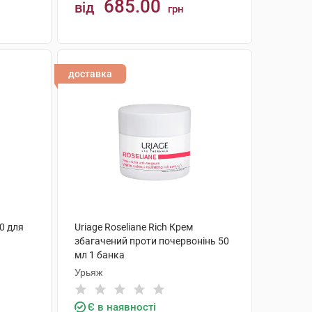
685.00
від
грн
КУПИТИ
доставка
30 для
Uriage Roseliane Rich Крем
збагачений проти почервонінь 50
мл 1 банка
Урьяж
Є в наявності