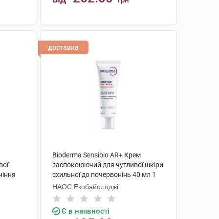
грн
КУПИТИ
доставка
Bioderma Sensibio AR+ Крем
вої
заспокоюючий для чутливої шкіри
ніння
схильної до почервонінь 40 мл 1
туба
НАОС Екобайолоджі
Є в наявності