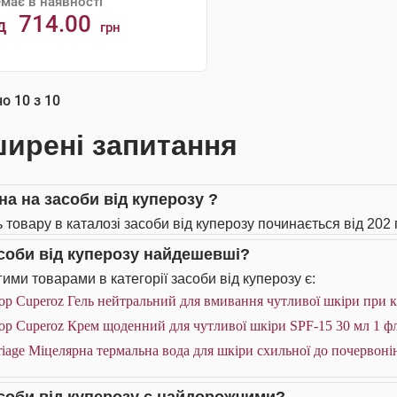
має в наявності
714.00
д
грн
АНАЛОГИ
но
10
з
10
ирені запитання
на на засоби від куперозу ?
ь товару в каталозі засоби від куперозу починається від 202 
асоби від куперозу найдешевші?
ими товарами в категорії засоби від куперозу є:
op Cuperoz Гель нейтральний для вмивання чутливої шкіри при к
op Cuperoz Крем щоденний для чутливої шкіри SPF-15 30 мл 1 ф
iage Міцелярна термальна вода для шкіри схильної до почервоні