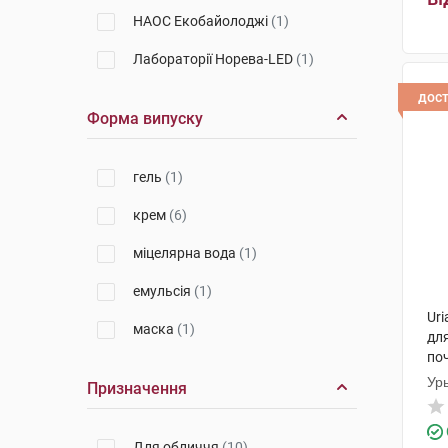
НАОС Екобайолоджі
(1)
Лабораторії Норева-LED
(1)
дос
Форма випуску
гель
(1)
крем
(6)
міцелярна вода
(1)
емульсія
(1)
Ur
маска
(1)
для
по
Ур
Призначення
Для обличчя
(10)