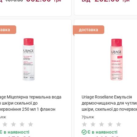
грн
грн
КУПИТИ
КУПИТИ
тавка
доставка
iage Міцелярна термальна вода
Uriage Roseliane Емульсія
 шкіри схильної до
дермоочищаюча для чутли
червоніння 250 мл 1 флакон
шкіри, схильної до почерво
250 мл 1 флакон
ьяж
Урьяж
Є в наявності
Є в наявності