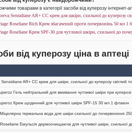
асоби від куперозу є найдорожчими?
жчими товарами в категорії засоби від куперозу інтернет-ап
reva Sensidiane AR+ СС крем для шкіри, схильної до куперозу св
iage Roseliane Rich Крем збагачений проти почервонінь 50 мл 1 
iage Roseliane Крем SPF-30 для чутливої шкіри, схильної до поче
би від куперозу ціна в аптеці
 Sensidiane AR+ СС крем для шкіри, схильної до куперозу світлий т
uperoz Гель нейтральний для вмивання чутливої шкіри при купероз
uperoz Крем щоденний для чутливої шкіри SPF-15 30 мл 1 флакон
 Міцелярна термальна вода для шкіри схильної до почервоніння 25
 Roseliane Емульсія дермоочищаюча для чутливої шкіри, схильної 