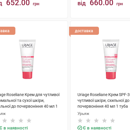
652.00
660.00
д
від
грн
грн
КУПИТИ
КУПИТИ
тавка
доставка
age Roseliane Крем для чутливої
Uriage Roseliane Крем SPF-
мальної та сухої шкіри,
чутливої шкіри, схильної до
льної до почервоніння 40 мл 1
почервоніння 40 мл 1 туба
ба
ьяж
Урьяж
Є в наявності
Є в наявності