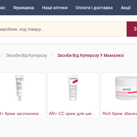
нас
Франшиза
Наші аптеки
Оплата і доставка
Акції
З
Засоби Від Куперозу
Засоби Від Куперозу У Мамализі
AR+ Крем заспокоюючий для чутливої шкіри схильної до почервонінь
AR+ СС крем для шкіри, схильної до куперозу світлий тон SPF30