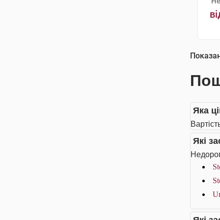
Не
ві
Показа
Пош
Яка ці
Вартіст
Які з
Недорог
St
St
Ur