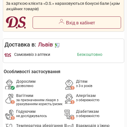
За карткою клієнта «D.S.» нараховуються бонусні бали (
крім
акційних товарів
)
Вхід в кабінет
Доставка в:
Львів
Самовивіз з аптеки
Безкоштовно
Особливості застосування
Дорослим
Дітям
дозволено
з 3-х років
Вагітним
Алергікам
за призначенням лікаря з
з обережністю
урахуванням користь/ризик
Годуючим
Діабетикам
не досліджувалось
з обережністю
Температура зберігання
Взаємодія з їжею