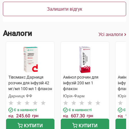
Залишити відгук
Аналоги
Усі аналоги
Тівомакс Дарниця
Амінол розчин для
Аміно
розчин для інфузій 42
інфузій 200 мл 1
інфуз
мг/мл 100 мл 1 флакон
флакон
флак
Дарниця ФФ
Юрія-Фарм
Юрія
Є в наявності
Є в наявності
Є в
245.60
грн
607.30
грн
9
від
від
від
КУПИТИ
КУПИТИ