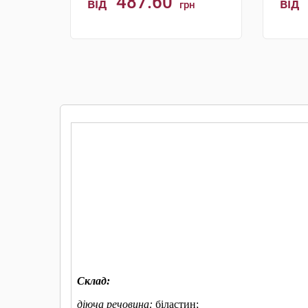
487.60
від
від
грн
КУПИТИ