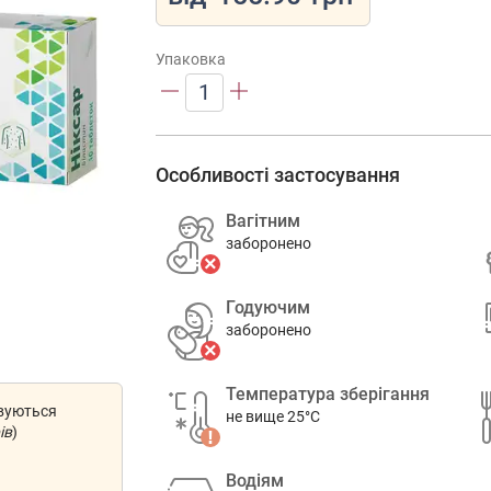
Упаковка
1
Особливості застосування
Вагітним
заборонено
Годуючим
заборонено
Температура зберігання
овуються
не вище 25°C
ів
)
Водіям