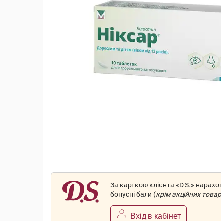
За карткою клієнта «D.S.» нарах
бонусні бали (
крім акційних товар
Вхід в кабінет