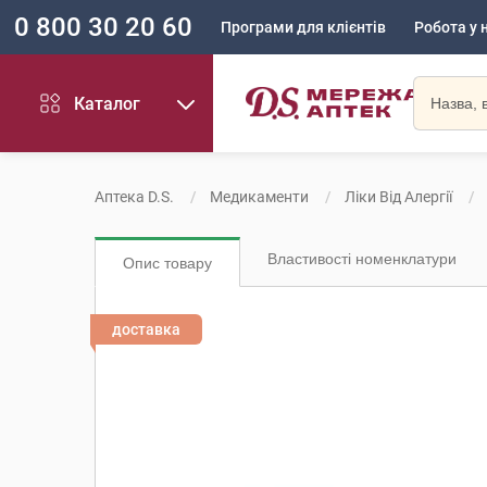
0 800 30 20 60
Програми для клієнтів
Робота у 
Каталог
Аптека D.S.
Медикаменти
Ліки Від Алергії
Властивості номенклатури
Опис товару
доставка