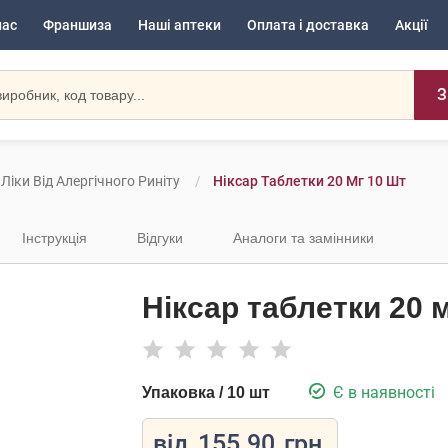
нас
Франшиза
Наші аптеки
Оплата і доставка
Акції
З
Ліки Від Алергічного Риніту
Ніксар Таблетки 20 Мг 10 Шт
Інструкція
Відгуки
Аналоги та замінники
Ніксар таблетки 20 
Є в наявності
Упаковка / 10 шт
від
155.90
грн