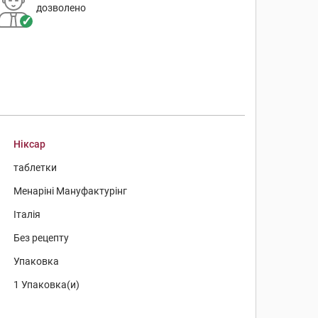
дозволено
Ніксар
таблетки
Менаріні Мануфактурінг
Італія
Без рецепту
Упаковка
1 Упаковка(и)