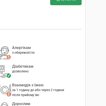
Алергікам
з обережністю
Діабетикам
дозволено
Взаємодія з їжею
за 1 годину до або через 2 години
після прийому їжі
Дорослим