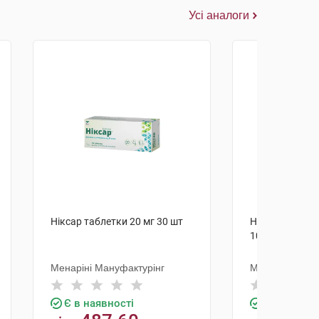
Усі аналоги
Ніксар таблетки 20 мг 30 шт
Ніксар таблет
10 мг 30 шт
Менаріні Мануфактурінг
Менаріні Мен
Є в наявності
Є в наявно