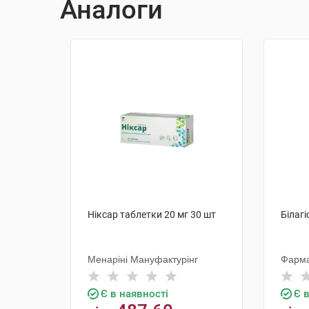
Аналоги
Ніксар таблетки 20 мг 30 шт
Білагі
Менаріні Мануфактурінг
Фарм
Є в наявності
Є 