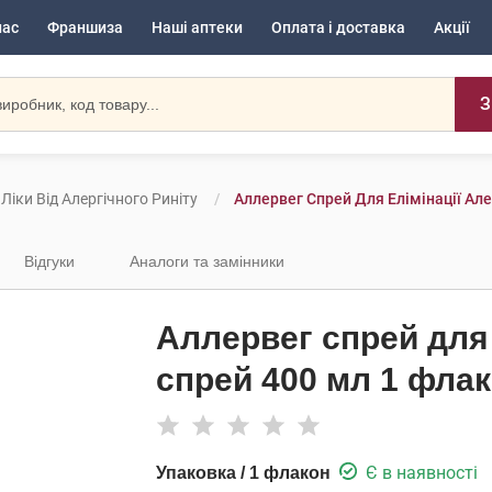
нас
Франшиза
Наші аптеки
Оплата і доставка
Акції
З
Ліки Від Алергічного Риніту
Аллервег Спрей Для Елімінації Ал
Відгуки
Аналоги та замінники
Аллервег спрей для 
спрей 400 мл 1 фла
Є в наявності
Упаковка / 1 флакон