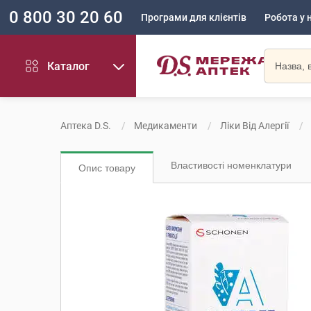
0 800 30 20 60
Програми для клієнтів
Робота у 
Каталог
Аптека D.S.
Медикаменти
Ліки Від Алергії
Властивості номенклатури
Опис товару