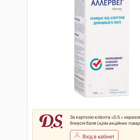
За карткою клієнта «D.S.» нарах
бонусні бали (
крім акційних товар
Вхід в кабінет