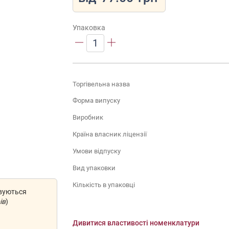
Упаковка
1
Торгівельна назва
Форма випуску
Виробник
Країна власник ліцензії
Умови відпуску
Вид упаковки
Кількість в упаковці
овуються
ів
)
Дивитися властивості номенклатури