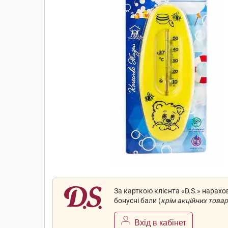
За карткою клієнта «D.S.» нарах
бонусні бали (
крім акційних товар
Вхід в кабінет