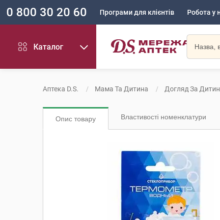
0 800 30 20 60
Програми для клієнтів
Робота у 
Каталог
Аптека D.S.
Мама Та Дитина
Догляд За Дити
Властивості номенклатури
Опис товару