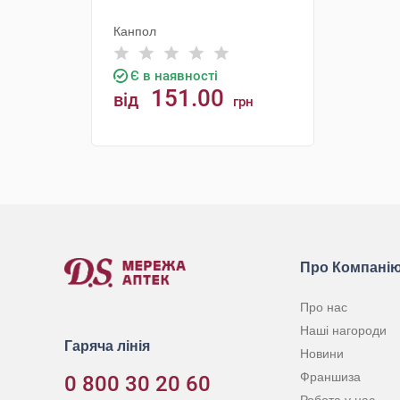
Канпол
Є в наявності
151.00
від
грн
КУПИТИ
Про Компані
Про нас
Наші нагороди
Гаряча лінія
Новини
Франшиза
0 800 30 20 60