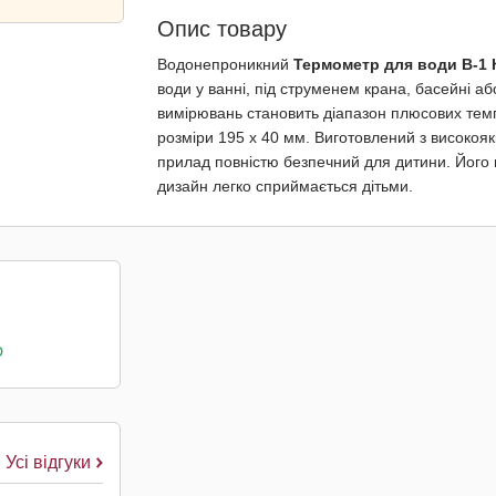
Опис товару
Водонепроникний
Термометр для води В-1
води у ванні, під струменем крана, басейні а
вимірювань становить діапазон плюсових темп
розміри 195 х 40 мм. Виготовлений з високояк
прилад повністю безпечний для дитини. Його м
дизайн легко сприймається дітьми.
о
Усі відгуки