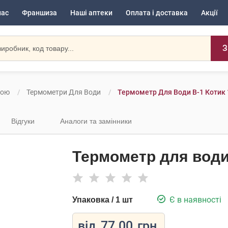
нас
Франшиза
Наші аптеки
Оплата і доставка
Акції
З
ною
Термометри Для Води
Термометр Для Води В-1 Котик 
Відгуки
Аналоги та замінники
Термометр для води 
Є в наявності
Упаковка / 1 шт
від
77.00
грн