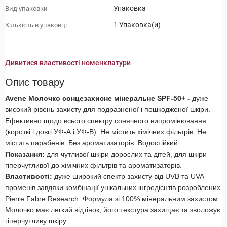
Упаковка
Вид упаковки
1 Упаковка(и)
Кількість в упаковці
Дивитися властивості номенклатури
Опис товару
Avene Молочко сонцезахисне мінеральне SPF-50+ -
дуже
високий рівень захисту для подразненої і пошкодженої шкіри.
Ефективно щодо всього спектру сонячного випромінювання
(короткі і довгі УФ-А і УФ-B). Не містить хімічних фільтрів. Не
містить парабенів. Без ароматизаторів. Водостійкий.
Показання:
для чутливої шкіри дорослих та дітей, для шкіри
гіперчутливої до хімічних фільтрів та ароматизаторів.
Властивості:
дуже широкий спектр захисту від UVB та UVA
променів завдяки комбінації унікальних інгредієнтів розроблених
Pierre Fabre Research. Формула зі 100% мінеральним захистом.
Молочко має легкий відтінок, його текстура захищає та зволожує
гіперчутливу шкіру.