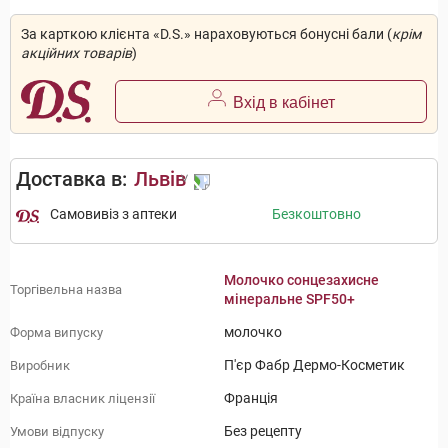
За карткою клієнта «D.S.» нараховуються бонусні бали (
крім
акційних товарів
)
Вхід в кабінет
Доставка в:
Львів
Самовивіз з аптеки
Безкоштовно
Молочко сонцезахисне
Торгівельна назва
мінеральне SPF50+
молочко
Форма випуску
П'єр Фабр Дермо-Косметик
Виробник
Франція
Країна власник ліцензії
Без рецепту
Умови відпуску