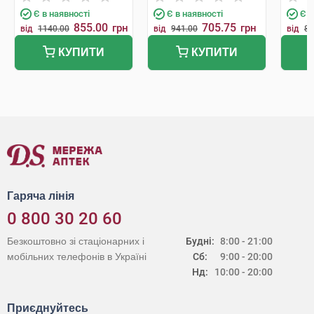
Є в наявності
Є в наявності
Є в
855.00
705.75
грн
грн
від
1140.00
від
941.00
від
84
КУПИТИ
КУПИТИ
Гаряча лінія
0 800 30 20 60
Безкоштовно зі стаціонарних і
Будні:
8:00 - 21:00
мобільних телефонів в Україні
Сб:
9:00 - 20:00
Нд:
10:00 - 20:00
Приєднуйтесь