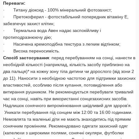
Переваги:
· Титану діоксид - 100% мінеральний фотозахист;
· Претокоферил - фотостабільний попередник вітаміну Е,
забезпечує захист клітин;
· Термальна вода Авен надає заспокійливу і
протиподразнюючу дію;
· Насичена кремоподібна текстура з легким відтінком;
· Висока переносимість.
Спосіб застосування
: перед перебуванням на сонці, нанести в
необхідній кількості (наприклад, кількість засобу приблизно на
два пальця)* на кожну зону тіла дитини чи дорослого (від зони 2
до 11). Наносити з необхідною частотою для підтримки захисних
властивостей, особливо після купання, потовиділення або
витирання рушником. Не рекомендується перебувати тривалий
час на сонці, навіть при використанні сонцезахисних засобів.
Надлишок сонячного випромінювання шкідливий для здоров’я.
Уникати перебування під сонцем між 12:00 та 16:00 годинами.
Немовлята та маленькі діти не мають знаходитись під прямим
сонячним промінням. Рекомендовано одягати захисний одяг
(капелюхи з широкими полями, сонячні окуляри, футболки