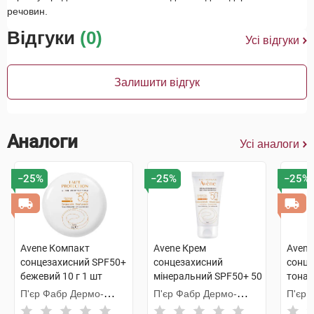
речовин.
Відгуки
(0)
Усі відгуки
Залишити відгук
Аналоги
Усі аналоги
−25%
−25%
−25%
Avene Компакт
Avene Крем
Avene
сонцезахисний SPF50+
сонцезахисний
сонце
бежевий 10 г 1 шт
мінеральний SPF50+ 50
тонал
мл 1 туба
чутли
П'єр Фабр Дермо-
П'єр Фабр Дермо-
П'єр 
50 мл
Косметик
Косметик
Косме