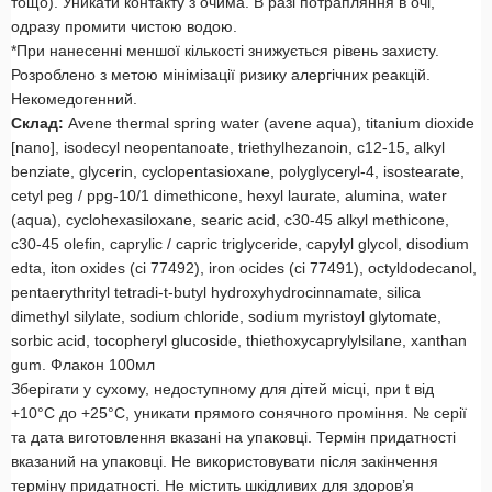
тощо). Уникати контакту з очима. В разі потрапляння в очі,
одразу промити чистою водою.
*При нанесенні меншої кількості знижується рівень захисту.
Розроблено з метою мінімізації ризику алергічних реакцій.
Некомедогенний.
Склад:
Avene thermal spring water (avene aqua), titanium dioxide
[nano], isodecyl neopentanoate, triethylhezanoin, c12-15, alkyl
benziate, glycerin, cyclopentasioxane, polyglyceryl-4, isostearate,
cetyl peg / ppg-10/1 dimethicone, hexyl laurate, alumina, water
(aqua), cyclohexasiloxane, searic acid, c30-45 alkyl methicone,
c30-45 olefin, caprylic / capric triglyceride, capylyl glycol, disodium
edta, iton oxides (ci 77492), iron ocides (ci 77491), octyldodecanol,
pentaerythrityl tetradi-t-butyl hydroxyhydrocinnamate, silica
dimethyl silylate, sodium chloride, sodium myristoyl glytomate,
sorbic acid, tocopheryl glucoside, thiethoxycaprylylsilane, xanthan
gum. Флакон 100мл
Зберігати у сухому, недоступному для дітей місці, при t від
+10°С до +25°С, уникати прямого сонячного проміння. № серії
та дата виготовлення вказані на упаковці. Термін придатності
вказаний на упаковці. Не використовувати після закінчення
терміну придатності. Не містить шкідливих для здоров’я