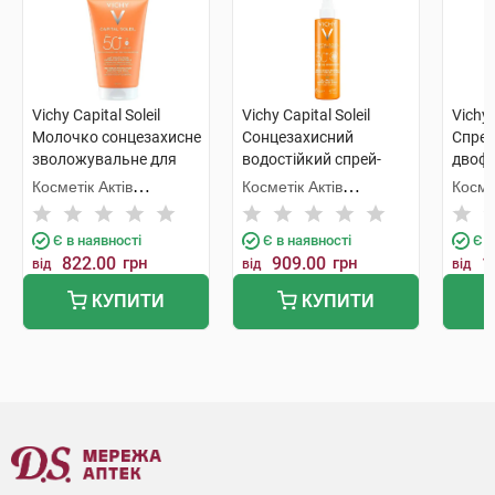
Vichy Capital Soleil
Vichy Capital Soleil
Vichy 
Молочко сонцезахисне
Сонцезахисний
Спрей
зволожувальне для
водостійкий спрей-
двофа
шкіри обличчя та тіла
флюїд для тіла SPF50+
облич
Косметік Актів
Косметік Актів
Космет
дітей та дорослих
200 мл 1 флакон
карот
Інтернаціональ
Інтернаціональ
Інтер
SPF50+ 150 мл 1 туба
посил
Є в наявності
Є в наявності
Є в
SPF50
822.00
грн
909.00
грн
1
від
від
від
КУПИТИ
КУПИТИ