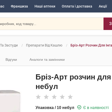
нас
Франшиза
Наші аптеки
Оплата і доставка
Акції
З
 Та Застуди
Препарати Від Кашлю
Бріз-Арт Розчин Для Інга
Відгуки
Аналоги та замінники
Бріз-Арт розчин для 
небул
Є в наявності
Упаковка / 10 небул