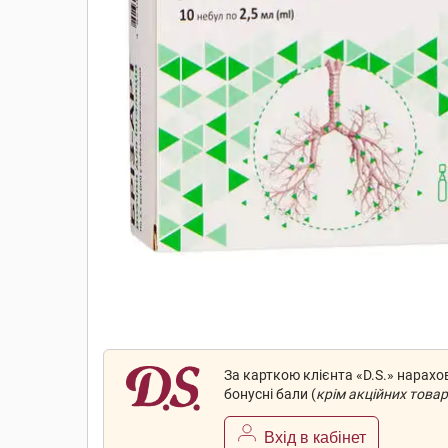
За карткою клієнта «D.S.» нарах
бонусні бали (
крім акційних товар
Вхід в кабінет