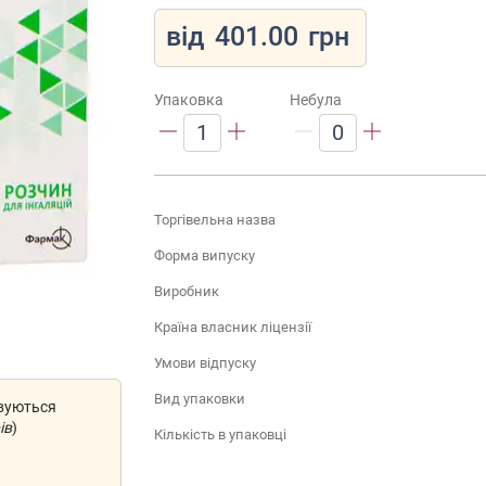
від
401.00
грн
Упаковка
Небула
1
0
Торгівельна назва
Форма випуску
Виробник
Країна власник ліцензії
Умови відпуску
Вид упаковки
овуються
ів
)
Кількість в упаковці