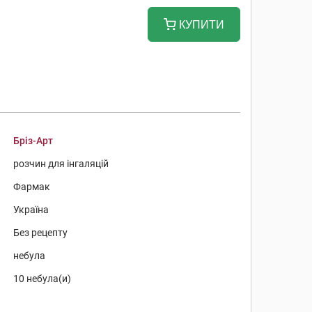
КУПИТИ
Бріз-Арт
розчин для інгаляцій
Фармак
Україна
Без рецепту
небула
10 небула(и)