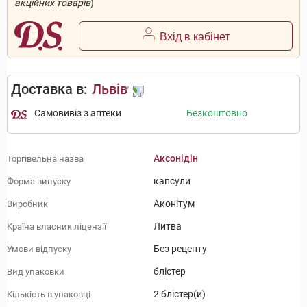
акційних товарів
)
Вхід в кабінет
Доставка в:
Львів
Самовивіз з аптеки
Безкоштовно
Аксонідін
Торгівельна назва
капсули
Форма випуску
Аконітум
Виробник
Литва
Країна власник ліцензії
Без рецепту
Умови відпуску
блістер
Вид упаковки
2 блістер(и)
Кількість в упаковці