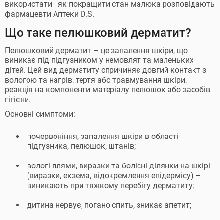
використати і як покращити стан малюка розповідають
фармацевти Аптеки D.S.
Що таке пелюшковий дерматит?
Пелюшковий дерматит – це запалення шкіри, що
виникає під підгузником у немовлят та маленьких
дітей. Цей вид дерматиту спричиняє довгий контакт з
вологою та нагрів, тертя або травмування шкіри,
реакція на компоненти матеріалу пелюшок або засобів
гігієни.
Основні симптоми:
почервоніння, запалення шкіри в області
підгузника, пелюшок, штанів;
вологі плями, виразки та болісні ділянки на шкірі
(виразки, екзема, відокремлення епідермісу) –
виникають при тяжкому перебігу дерматиту;
дитина нервує, погано спить, зникає апетит;