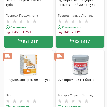
Бепантен крем 5 % 30 г 1
Судокрем Догляд крем
туба
косметичний 30 г 1 туба
Грензах Продуктіонс
Тосара Фарма Лімітед
Є в наявності
Є в наявності
342.10
грн
349.70
грн
від
від
КУПИТИ
КУПИТИ
IF Судомакс крем 60 г 1 туба
Судокрем 125 г 1 банка
Віола
Тосара Фарма Лімітед
Є в наявності
Є в наявності