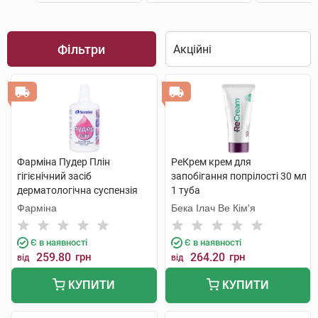
Фільтри
Фарміна Пудер Плін
РеКрем крем для
гігієнічний засіб
запобігання попрілості 30 мл
дерматологічна суспензія
1 туба
рідка пудра 100 г 1 флакон
Фарміна
Бека Ілач Ве Кім'я
Є в наявності
Є в наявності
259.80
грн
264.20
грн
від
від
КУПИТИ
КУПИТИ