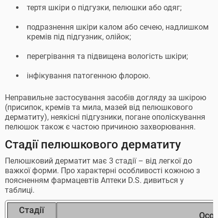
тертя шкіри о підгузки, пелюшки або одяг;
подразнення шкіри калом або сечею, надлишком
кремів під підгузник, олійок;
перегрівання та підвищена вологість шкіри;
інфікування патогенною флорою.
Неправильне застосування засобів догляду за шкірою
(присипок, кремів та мила, мазей від пелюшкового
дерматиту), неякісні підгузники, погане ополіскування
пелюшок також є частою причиною захворювання.
Стадії пелюшкового дерматиту
Пелюшковий дерматит має 3 стадії – від легкої до
важкої форми. Про характерні особливості кожною з
поясненням фармацевтів Аптеки D.S. дивиться у
таблиці.
Стадії
Особ