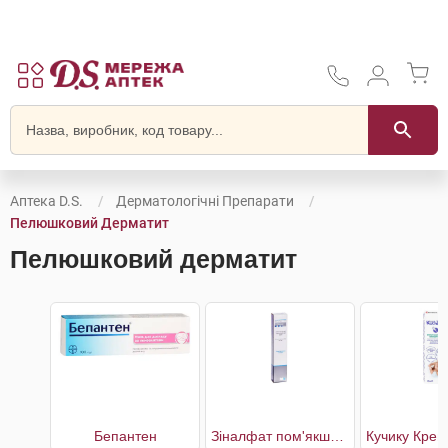
Аптека D.S.
Дерматологічні Препарати
Пелюшковий Дерматит
Пелюшковий дерматит
Бепантен
Зіналфат пом'якшуючий відновлюючий крем