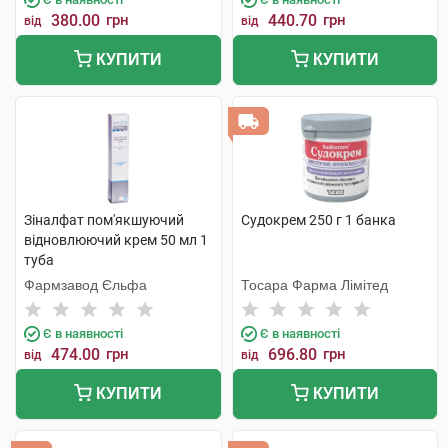
380.00
грн
440.70
грн
від
від
КУПИТИ
КУПИТИ
Зіналфат пом'якшуючий
Судокрем 250 г 1 банка
відновлюючий крем 50 мл 1
туба
Фармзавод Єльфа
Тосара Фарма Лімітед
Є в наявності
Є в наявності
474.00
грн
696.80
грн
від
від
КУПИТИ
КУПИТИ