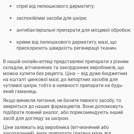
спреї від пелюшкового дерматиту;
заспокійливі засоби для шкіри;
антибактеріальні препарати для місцевої обробки;
креми від пелюшкового дерматиту, мазі, що
прискорюють швидкість регенерації тканин.
В нашій онлайн-аптеці представлені препарати з різним
складом, вітчизняних та закордонних виробників, що
можна купити без рецепта. Ціна – від дуже бюджетних
на кшталт цинкової мазі, до імпортних засобів для
чутливої шкіри, тобто в наявності препарати на будь-
який гаманець.
Якщо виникли питання, не бачите певного засобу, то
зверніться до наших фармацевтів. Вони допоможуть
підібрати повний аналог, або порекомендують інший
засіб для догляду за шкірою.
Ціни залежать від виробника (вітчизняний або
закордонний), виду препарату (дитяча мазь від