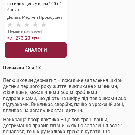
оксидом цинку крем 100 г 1
банка
Дельта Медікел Промоушнз
Немає в наявності
273.20
грн
від
АНАЛОГИ
Показано
13
з
13
Пелюшковий дерматит – локальне запалення шкіри
дитини першого року життя, викликане хімічними,
фізичними, механічними або мікробними
подразниками, що діють на шкіру під пелюшками або
підгузками. Викликає свербіж, печію в ураженій зоні,
впливає на загальних стан дитини.
Найкраща профілактика – це повітряні ванни,
дотримання правил гігієни. А якщо запалення все ж
почалося, то шкіру малюка треба лікувати. Що