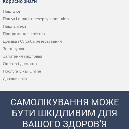
Корисно знати
Наш блог
Пошук і онлайн-резервування ліків
Наші аптеки
Програми для клієнтів
Довідка і Служба резервування
Застосунок
Запитання і відповіді
Оплата і доставка
Послуга Likar Online
Довідник ліків
САМОЛІКУВАННЯ МОЖЕ
БУТИ ШКІДЛИВИМ ДЛЯ
ВАШОГО ЗДОРОВ’Я