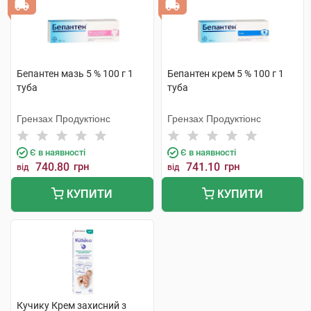
Бепантен мазь 5 % 100 г 1
Бепантен крем 5 % 100 г 1
туба
туба
Грензах Продуктіонс
Грензах Продуктіонс
Є в наявності
Є в наявності
740.80
грн
741.10
грн
від
від
КУПИТИ
КУПИТИ
Кучику Крем захисний з