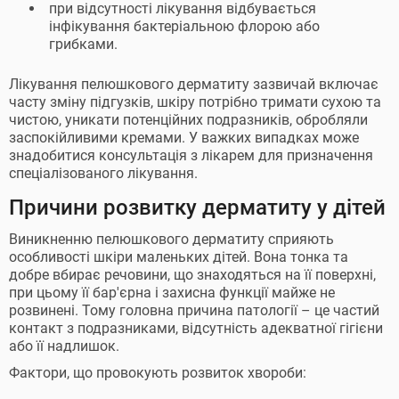
при відсутності лікування відбувається
інфікування бактеріальною флорою або
грибками.
Лікування пелюшкового дерматиту зазвичай включає
часту зміну підгузків, шкіру потрібно тримати сухою та
чистою, уникати потенційних подразників, обробляли
заспокійливими кремами. У важких випадках може
знадобитися консультація з лікарем для призначення
спеціалізованого лікування.
Причини розвитку дерматиту у дітей
Виникненню пелюшкового дерматиту сприяють
особливості шкіри маленьких дітей. Вона тонка та
добре вбирає речовини, що знаходяться на її поверхні,
при цьому її бар'єрна і захисна функції майже не
розвинені. Тому головна причина патології – це частий
контакт з подразниками, відсутність адекватної гігієни
або її надлишок.
Фактори, що провокують розвиток хвороби: