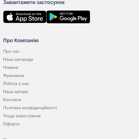
Завантажити застосунок
Про Компанію
Про нас
Наші нагороди
Новини
Франшиза
Робота у нас
Наші автори
Контакти
Політика конфіденційності
Угода користувача
Оферта