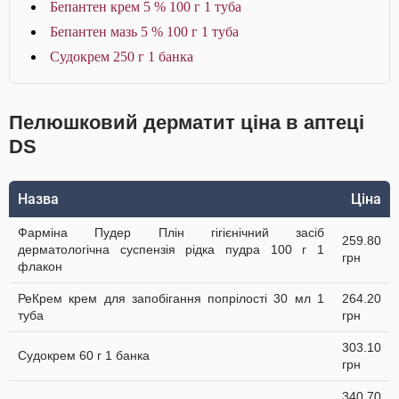
Бепантен крем 5 % 100 г 1 туба
Бепантен мазь 5 % 100 г 1 туба
Судокрем 250 г 1 банка
Пелюшковий дерматит ціна в аптеці
DS
Назва
Ціна
Фарміна Пудер Плін гігієнічний засіб
259.80
дерматологічна суспензія рідка пудра 100 г 1
грн
флакон
РеКрем крем для запобігання попрілості 30 мл 1
264.20
туба
грн
303.10
Судокрем 60 г 1 банка
грн
340.70