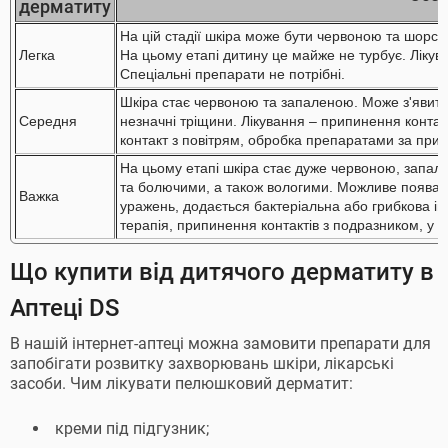
дерматиту
На цій стадії шкіра може бути червоною та шорст
Легка
На цьому етапі дитину це майже не турбує. Лікув
Спеціальні препарати не потрібні.
Шкіра стає червоною та запаленою. Може з'явитися
Середня
незначні тріщини. Лікування – припинення контакт
контакт з повітрям, обробка препаратами за при
На цьому етапі шкіра стає дуже червоною, запа
та болючими, а також вологими. Можливе поява в
Важка
уражень, додається бактеріальна або грибкова і
терапія, припинення контактів з подразником, у т
Що купити від дитячого дерматиту в
Аптеці DS
В нашій інтернет-аптеці можна замовити препарати для
запобігати розвитку захворювань шкіри, лікарські
засоби. Чим лікувати пелюшковий дерматит:
креми під підгузник;