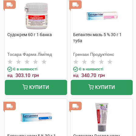
Судокрем 60 г 1 банка
Бепантен мазь 5 % 30 г 1
туба
Тосара Фарма Лімітед
Грензах Продуктіонс
Є в наявності
Є в наявності
303.10
грн
340.70
грн
від
від
КУПИТИ
КУПИТИ