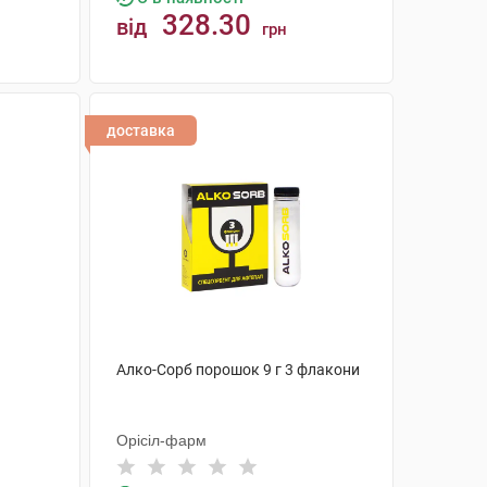
328.30
від
грн
КУПИТИ
доставка
Алко-Сорб порошок 9 г 3 флакони
Орісіл-фарм