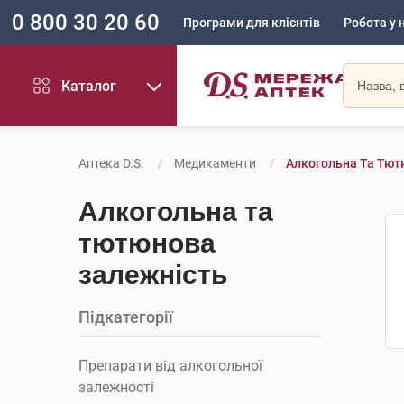
0 800 30 20 60
Програми для клієнтів
Робота у 
Каталог
Аптека D.S.
Медикаменти
Алкогольна Та Тют
Алкогольна та
тютюнова
залежність
Підкатегорії
Препарати від алкогольної
залежності