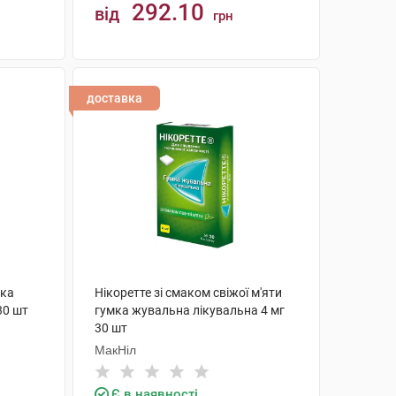
292.10
від
грн
КУПИТИ
доставка
мка
Нікоретте зі смаком свіжої м'яти
30 шт
гумка жувальна лікувальна 4 мг
30 шт
МакНіл
Є в наявності