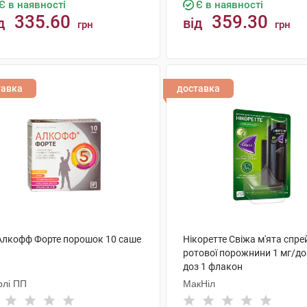
Є в наявності
Є в наявності
335.60
359.30
д
від
грн
грн
КУПИТИ
КУПИТИ
тавка
доставка
 Алкофф Форте порошок 10 саше
Нікоретте Свіжа м'ята спре
ротової порожнини 1 мг/до
доз 1 флакон
рлі ПП
МакНіл