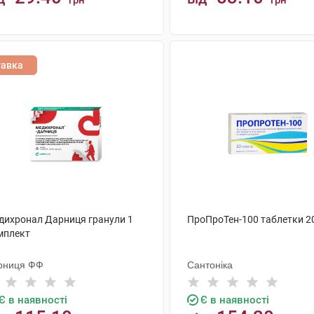
грн
грн
КУПИТИ
КУПИТИ
тавка
дихронал Дарниця гранули 1
ПроПроТен-100 таблетки 2
мплект
рниця ФФ
Сантоніка
Є в наявності
Є в наявності