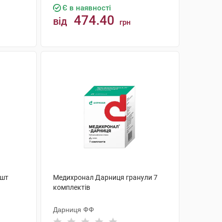
Є в наявності
474.40
від
грн
КУПИТИ
 шт
Медихронал Дарниця гранули 7
комплектів
Дарниця ФФ