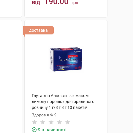
190.00
від
грн
КУПИТИ
доставка
Глутаргiн Алкоклiн зі смаком
лимону порошок для орального
розчину 1 г/3 г 3 г 10 пакетів
Здоров'я ФК
Є в наявності