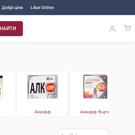
Добрі ціни
Likar Online
НАЙТИ
б
Алкофф
Алкофф Форте