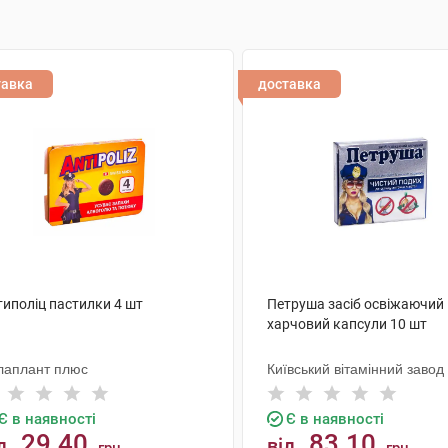
тавка
доставка
типоліц пастилки 4 шт
Петруша засіб освіжаючий
харчовий капсули 10 шт
лаплант плюс
Київський вітамінний завод
Є в наявності
Є в наявності
29.40
83.10
д
від