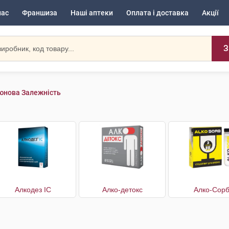
нас
Франшиза
Наші аптеки
Оплата і доставка
Акції
З
юнова Залежність
Алкодез IC
Алко-детокс
Алко-Сор