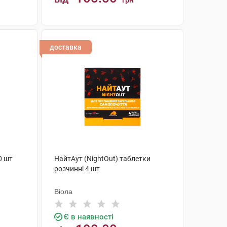
грн
КУПИТИ
доставка
0 шт
НайтАут (NightOut) таблетки
розчинні 4 шт
Віола
Є в наявності