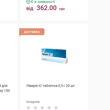
Є в наявності
362.00
від
грн
КУПИТИ
доставка
й для
Ліверія IC таблетки 0,5 г 20 шт
зу 150
Інтерхім