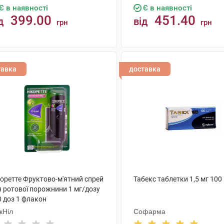
Є в наявності
Є в наявності
399.00
451.40
д
від
грн
грн
КУПИТИ
КУПИТИ
тавка
доставка
коретте Фруктово-м'ятний спрей
Табекс таблетки 1,5 мг 100
я ротової порожнини 1 мг/дозу
0 доз 1 флакон
кНіл
Софарма