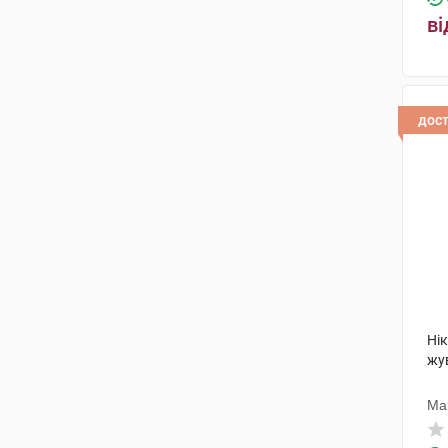
ві
дос
Ні
жу
Ма