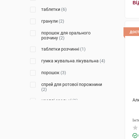
ві
Софарма
(1)
таблетки
(6)
Спешл Продакт'с Лайн
(1)
гранули
(2)
дос
порошок для орального
розчину
(2)
таблетки розчинні
(1)
гумка жувальна лікувальна
(4)
порошок
(3)
спрей для ротової порожнини
(2)
Алк
краплі оральні
(1)
Інт