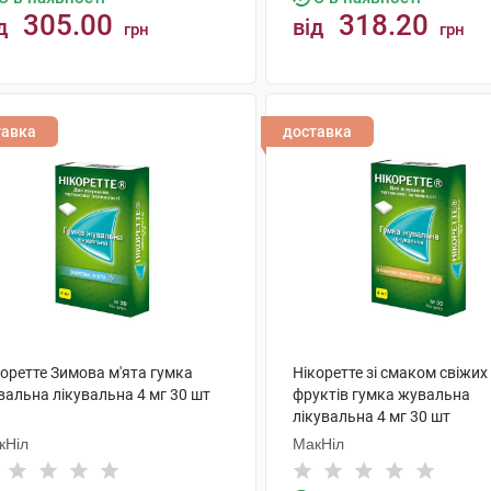
305.00
318.20
д
від
грн
грн
КУПИТИ
КУПИТИ
тавка
доставка
коретте Зимова м'ята гумка
Нікоретте зі смаком свіжих
вальна лікувальна 4 мг 30 шт
фруктів гумка жувальна
лікувальна 4 мг 30 шт
кНіл
МакНіл