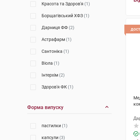
Красота та Здоров'я
(1)
Борщагівський ХФЗ
(1)
Дарниця ФФ
(2)
дос
Астрафарм
(1)
Сантоніка
(1)
Віола
(1)
Інтерхім
(2)
Здоров'я ФК
(1)
Ме
Марина ПП
(1)
ко
Форма випуску
МакНіл
(6)
Да
Орісіл-фарм
(2)
пастилки
(1)
Чарлі ПП
(1)
капсули
(3)