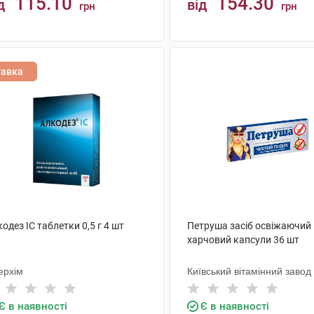
115.10
154.30
д
від
грн
грн
КУПИТИ
КУПИТИ
тавка
одез IC таблетки 0,5 г 4 шт
Петруша засіб освіжаючий
харчовий капсули 36 шт
ерхім
Київський вітамінний завод
Є в наявності
Є в наявності