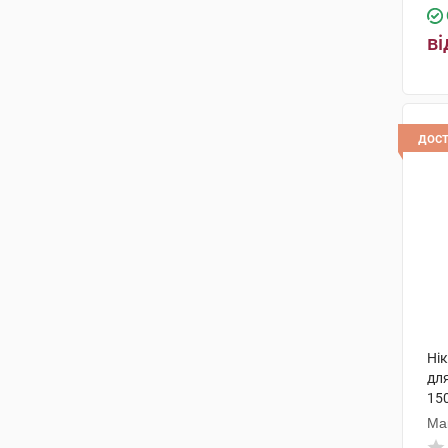
ві
дос
Ні
дл
15
Ма