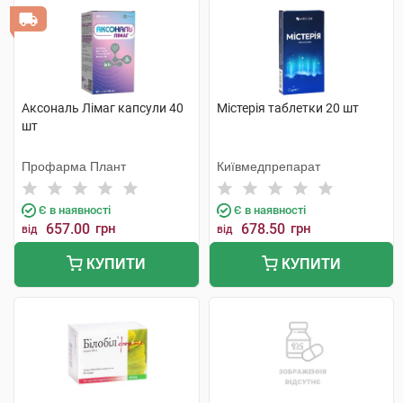
Аксональ Лімаг капсули 40
Містерія таблетки 20 шт
шт
Профарма Плант
Київмедпрепарат
Є в наявності
Є в наявності
657.00
грн
678.50
грн
від
від
КУПИТИ
КУПИТИ