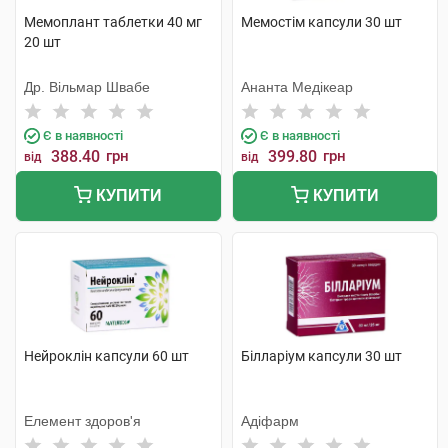
Мемоплант таблетки 40 мг
Мемостім капсули 30 шт
20 шт
Др. Вільмар Швабе
Ананта Медікеар
Є в наявності
Є в наявності
388.40
грн
399.80
грн
від
від
КУПИТИ
КУПИТИ
Нейроклін капсули 60 шт
Білларіум капсули 30 шт
Елемент здоров'я
Адіфарм