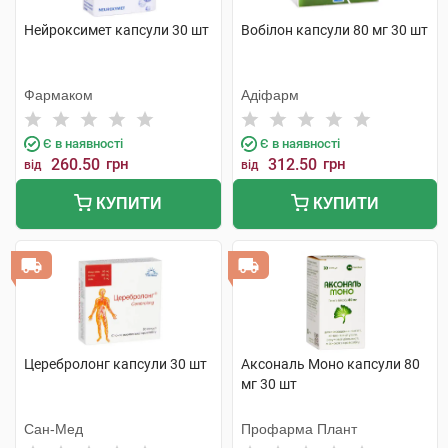
Нейроксимет капсули 30 шт
Вобілон капсули 80 мг 30 шт
Фармаком
Адіфарм
Є в наявності
Є в наявності
260.50
грн
312.50
грн
від
від
КУПИТИ
КУПИТИ
Церебролонг капсули 30 шт
Аксональ Моно капсули 80
мг 30 шт
Cан-Мед
Профарма Плант