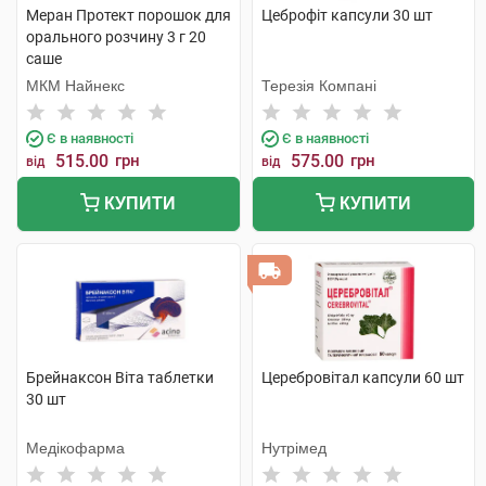
Меран Протект порошок для
Цеброфіт капсули 30 шт
орального розчину 3 г 20
саше
МКМ Найнекс
Терезія Компані
Є в наявності
Є в наявності
515.00
грн
575.00
грн
від
від
КУПИТИ
КУПИТИ
Брейнаксон Віта таблетки
Церебровітал капсули 60 шт
30 шт
Медікофарма
Нутрімед