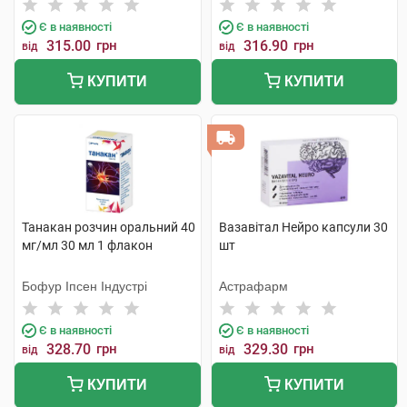
Є в наявності
Є в наявності
315.00
грн
316.90
грн
від
від
КУПИТИ
КУПИТИ
Танакан розчин оральний 40
Вазавітал Нейро капсули 30
мг/мл 30 мл 1 флакон
шт
Бофур Іпсен Індустрі
Астрафарм
Є в наявності
Є в наявності
328.70
грн
329.30
грн
від
від
КУПИТИ
КУПИТИ