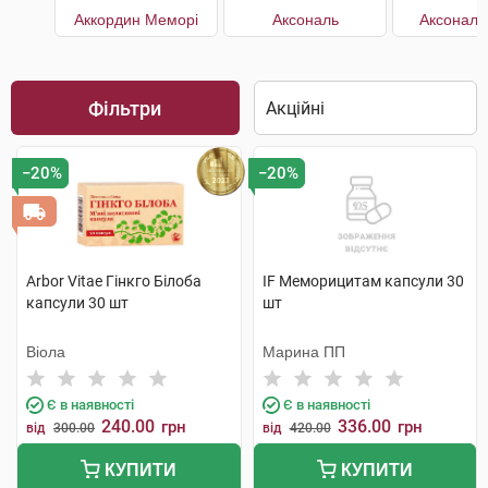
Аккордин Меморі
Аксональ
Аксональ
Фільтри
−20%
−20%
Arbor Vitae Гінкго Білоба
IF Меморицитам капсули 30
капсули 30 шт
шт
Віола
Марина ПП
Є в наявності
Є в наявності
240.00
336.00
грн
грн
від
300.00
від
420.00
КУПИТИ
КУПИТИ