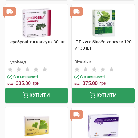
Церебровітал капсули 30 шт
IF Гінкго білоба капсули 120
мг 30 шт
Нутрімед
Вітаміни
Є в наявності
Є в наявності
335.80
грн
375.00
грн
від
від
КУПИТИ
КУПИТИ