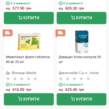
Є в наявності
Є в наявності
577.90
грн
605.30
грн
від
від
КУПИТИ
КУПИТИ
Мемоплант форте таблетки
Демацит Холін капсули 30
80 мг 20 шт
шт
Др. Вільмар Швабе
Дженелайф С.р.л., Італія
Є в наявності
Є в наявності
616.00
грн
625.40
грн
від
від
КУПИТИ
КУПИТИ