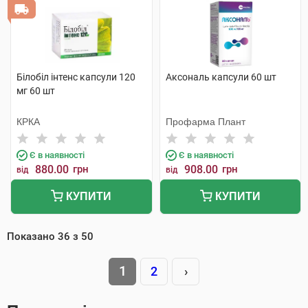
Білобіл інтенс капсули 120
Аксональ капсули 60 шт
мг 60 шт
КРКА
Профарма Плант
Є в наявності
Є в наявності
880.00
грн
908.00
грн
від
від
КУПИТИ
КУПИТИ
Показано
36
з
50
1
2
›