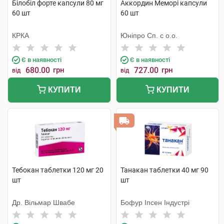
Білобіл форте капсули 80 мг
Аккордин Меморі капсули
60 шт
60 шт
КРКА
Юніпро Сп. с о.о.
Є в наявності
Є в наявності
680.00
грн
727.00
грн
від
від
КУПИТИ
КУПИТИ
Тебокан таблетки 120 мг 20
Танакан таблетки 40 мг 90
шт
шт
Др. Вільмар Швабе
Бофур Іпсен Індустрі