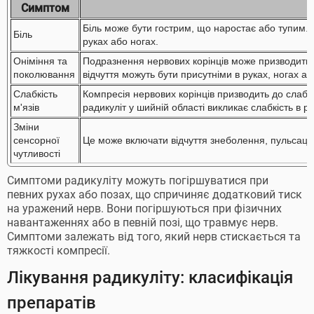
Симптом
Р
Біль може бути гострим, що наростає або тупим. 
Біль
руках або ногах.
Оніміння та
Подразнення нервових корінців може призводити д
поколювання
відчуття можуть бути присутніми в руках, ногах а
Слабкість
Компресія нервових корінців призводить до слабко
м'язів
радикуліт у шийній області викликає слабкість в ру
Зміни
сенсорної
Це може включати відчуття знеболення, пульсації
чутливості
Симптоми радикуліту можуть погіршуватися при
певних рухах або позах, що спричиняє додатковий тиск
на уражений нерв. Вони погіршуються при фізичних
навантаженнях або в певній позі, що травмує нерв.
Симптоми залежать від того, який нерв стискається та
тяжкості компресії.
Лікування радикуліту: класифікація
препаратів