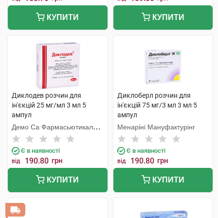
КУПИТИ
КУПИТИ
Диклодев розчин для
Диклоберл розчин для
ін'єкцій 25 мг/мл 3 мл 5
ін'єкцій 75 мг/3 мл 3 мл 5
ампул
ампул
Демо Са Фармасьютикал
Менаріні Мануфактурінг
Індастрі
Є в наявності
Є в наявності
190.80
грн
190.80
грн
від
від
КУПИТИ
КУПИТИ