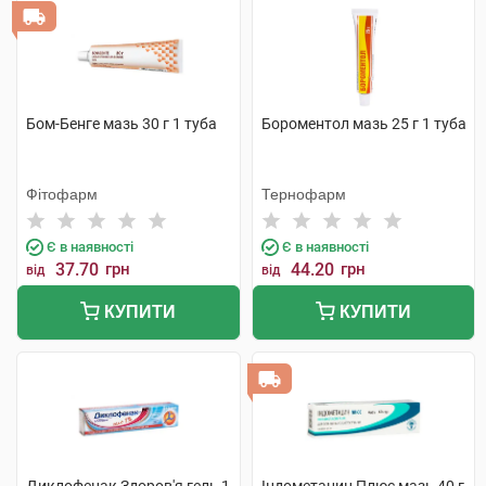
Бом-Бенге мазь 30 г 1 туба
Бороментол мазь 25 г 1 туба
Фітофарм
Тернофарм
Є в наявності
Є в наявності
37.70
грн
44.20
грн
від
від
КУПИТИ
КУПИТИ