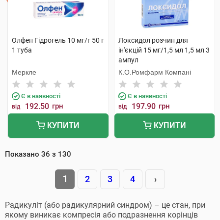
Олфен Гідрогель 10 мг/г 50 г
Локсидол розчин для
1 туба
ін'єкцій 15 мг/1,5 мл 1,5 мл 3
ампул
Меркле
К.О.Ромфарм Компані
Є в наявності
Є в наявності
192.50
грн
197.90
грн
від
від
КУПИТИ
КУПИТИ
Показано
36
з
130
1
2
3
4
›
Радикуліт (або радикулярний синдром) – це стан, при
якому виникає компресія або подразнення корінців