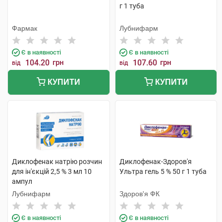
г 1 туба
Фармак
Лубнифарм
Є в наявності
Є в наявності
104.20
грн
107.60
грн
від
від
КУПИТИ
КУПИТИ
Диклофенак натрію розчин
Диклофенак-Здоров'я
для ін'єкцій 2,5 % 3 мл 10
Ультра гель 5 % 50 г 1 туба
ампул
Лубнифарм
Здоров'я ФК
Є в наявності
Є в наявності