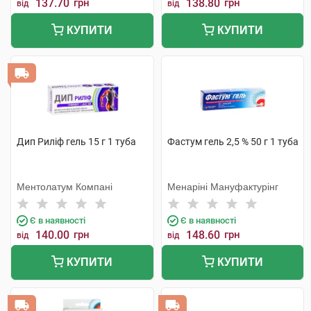
137.70
грн
138.80
грн
від
від
КУПИТИ
КУПИТИ
Дип Риліф гель 15 г 1 туба
Фастум гель 2,5 % 50 г 1 туба
Ментолатум Компані
Менаріні Мануфактурінг
Є в наявності
Є в наявності
140.00
грн
148.60
грн
від
від
КУПИТИ
КУПИТИ