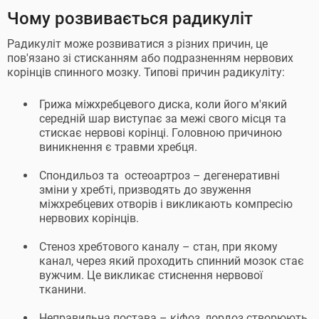
Чому розвивається радикуліт
Радикуліт може розвиватися з різних причин, це
пов'язано зі стисканням або подразненням нервових
корінців спинного мозку. Типові причин радикуліту:
Грижа міжхребцевого диска, коли його м'який
середній шар виступає за межі свого місця та
стискає нервові корінці. Головною причиною
виникнення є травми хребця.
Спондильоз та остеоартроз – дегенеративні
зміни у хребті, призводять до звуження
міжхребцевих отворів і викликають компресію
нервових корінців.
Стеноз хребтового каналу – стан, при якому
канал, через який проходить спинний мозок стає
вужчим. Це викликає стиснення нервової
тканини.
Неправильна постава – кіфоз, лордоз створюють