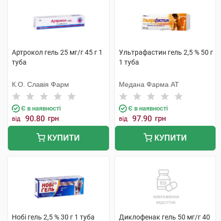
Артрокол гель 25 мг/г 45 г 1
Ультрафастин гель 2,5 % 50 г
туба
1 туба
К.О. Славія Фарм
Медана Фарма АТ
Є в наявності
Є в наявності
90.80
грн
97.90
грн
від
від
КУПИТИ
КУПИТИ
Нобі гель 2,5 % 30 г 1 туба
Диклофенак гель 50 мг/г 40