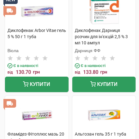
Диклофенак Arbor Vitae гель
Диклофенак Дарниця
5 % 50 г 1 туба
розчин для ін'єкцій 2,5 % 3
мл 10 ампул
Віола
Дарниця ФФ
Є в наявності
Є в наявності
130.70
грн
133.80
грн
від
від
КУПИТИ
КУПИТИ
Фламідез Фітоплюс мазь 20
Альгозан гель 35 г 1 туба