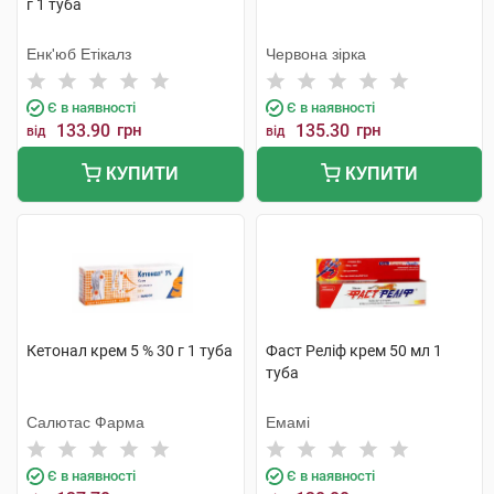
г 1 туба
Енк'юб Етікалз
Червона зірка
Є в наявності
Є в наявності
133.90
грн
135.30
грн
від
від
КУПИТИ
КУПИТИ
Кетонал крем 5 % 30 г 1 туба
Фаст Реліф крем 50 мл 1
туба
Салютас Фарма
Емамі
Є в наявності
Є в наявності