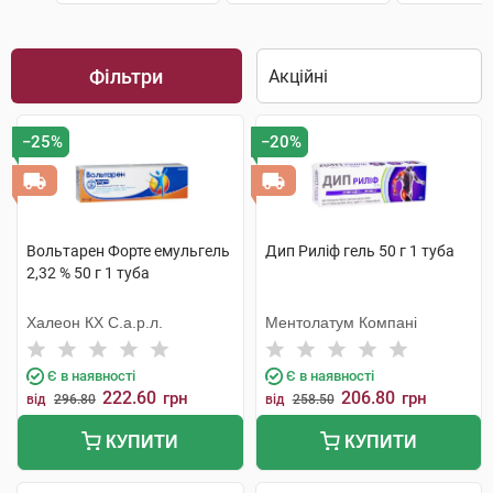
Фільтри
−25%
−20%
Вольтарен Форте емульгель
Дип Риліф гель 50 г 1 туба
2,32 % 50 г 1 туба
Халеон КХ С.а.р.л.
Ментолатум Компані
Є в наявності
Є в наявності
222.60
206.80
грн
грн
від
296.80
від
258.50
КУПИТИ
КУПИТИ