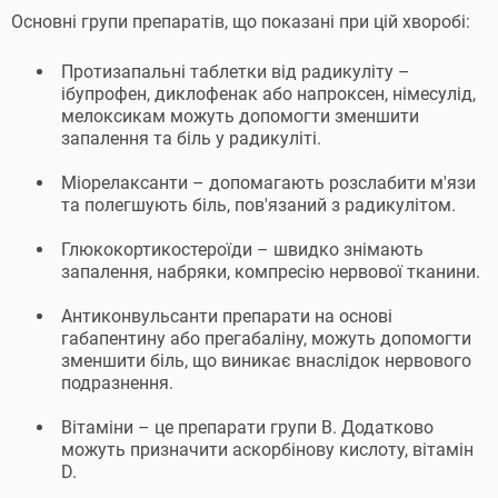
Основні групи препаратів, що показані при цій хворобі:
Протизапальні таблетки від радикуліту –
ібупрофен, диклофенак або напроксен, німесулід,
мелоксикам можуть допомогти зменшити
запалення та біль у радикуліті.
Міорелаксанти – допомагають розслабити м'язи
та полегшують біль, пов'язаний з радикулітом.
Глюкокортикостероїди – швидко знімають
запалення, набряки, компресію нервової тканини.
Антиконвульсанти препарати на основі
габапентину або прегабаліну, можуть допомогти
зменшити біль, що виникає внаслідок нервового
подразнення.
Вітаміни – це препарати групи В. Додатково
можуть призначити аскорбінову кислоту, вітамін
D.