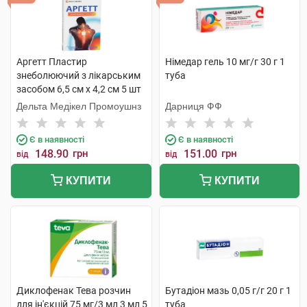
Аргетт Пластир
Німедар гель 10 мг/г 30 г 1
знеболюючий з лікарським
туба
засобом 6,5 см х 4,2 см 5 шт
Дельта Медікел Промоушнз
Дарниця ФФ
Є в наявності
Є в наявності
148.90
грн
151.00
грн
від
від
КУПИТИ
КУПИТИ
Диклофенак Тева розчин
Бутадіон мазь 0,05 г/г 20 г 1
для ін'єкцій 75 мг/3 мл 3 мл 5
туба