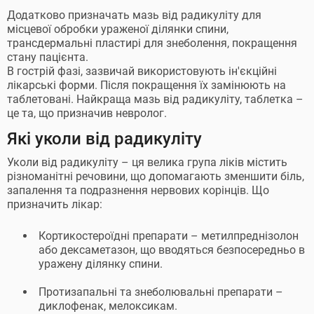
Додатково призначать мазь від радикуліту для
місцевої обробки ураженої ділянки спини,
трансдермальні пластирі для знеболення, покращення
стану пацієнта.
В гострій фазі, зазвичай використовують ін'єкційні
лікарські форми. Після покращення їх замінюють на
таблетовані. Найкраща мазь від радикуліту, таблетка –
це та, що призначив невролог.
Які уколи від радикуліту
Уколи від радикуліту – ця велика група ліків містить
різноманітні речовини, що допомагають зменшити біль,
запалення та подразнення нервових корінців. Що
призначить лікар:
Кортикостероїдні препарати – метилпреднізолон
або дексаметазон, що вводяться безпосередньо в
уражену ділянку спини.
Протизапальні та знеболювальні препарати –
диклофенак, мелоксикам.