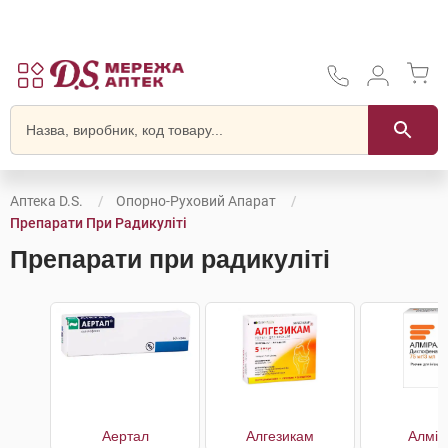
Аптека D.S.
Опорно-Руховий Апарат
Препарати При Радикуліті
Препарати при радикуліті
Аертал
Алгезикам
Алмір