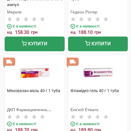
ампул
Меркле
Гедеон Ріхтер
Є в наявності
Є в наявності
158.30
грн
188.10
грн
від
від
КУПИТИ
КУПИТИ
Меновазан мазь 40 г 1 туба
Фламідез гель 40 г 1 туба
ДКП Фармацевтична
Енк'юб Етікалз
фабрика
Є в наявності
Є в наявності
188.70
грн
189.80
грн
від
від