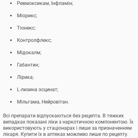
Ревмоксикам, Інфламін;
Міорикс;
Тіонекс;
Контролфлекс;
Мідокалм;
Габантин;
Лірика;
L-лизина эсцинат;
Мільгама, Нейровітан.
Всі препарати відпускаються без рецепта. В тяжких
випадках показані ліки з наркотичною компонентою. Їх
використовують у стаціонарах і лише за призначенням
лікаря. Купити їх в аптеках можливо лише по рецепту.