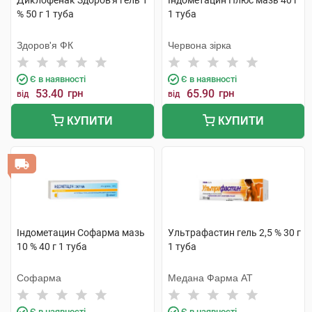
Диклофенак Здоров'я гель 1
Індометацин Плюс мазь 40 г
% 50 г 1 туба
1 туба
Здоров'я ФК
Червона зірка
Є в наявності
Є в наявності
53.40
грн
65.90
грн
від
від
КУПИТИ
КУПИТИ
Індометацин Софарма мазь
Ультрафастин гель 2,5 % 30 г
10 % 40 г 1 туба
1 туба
Софарма
Медана Фарма АТ
Є в наявності
Є в наявності