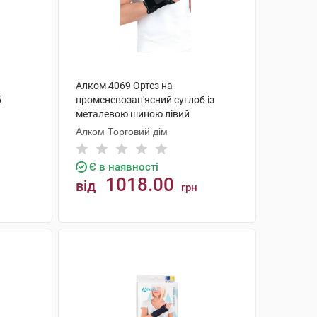
Алком 4069 Ортез на
б
променевозап'ясний суглоб із
металевою шиною лівий
універсальний 1 шт
Алком Торговий дім
Є в наявності
1018.00
від
грн
КУПИТИ