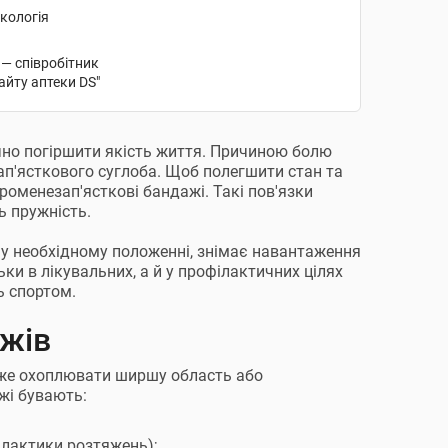
акологія
 — співробітник
айту аптеки DS"
ачно погіршити якість життя. Причиною болю
ап'ясткового суглоба. Щоб полегшити стан та
оменезап'ясткові бандажі. Такі пов'язки
ь пружність.
 у необхідному положенні, знімає навантаження
ки в лікувальних, а й у профілактичних цілях
ь спортом.
ажів
оже охоплювати ширшу область або
жі бувають:
ілактики розтяжень);