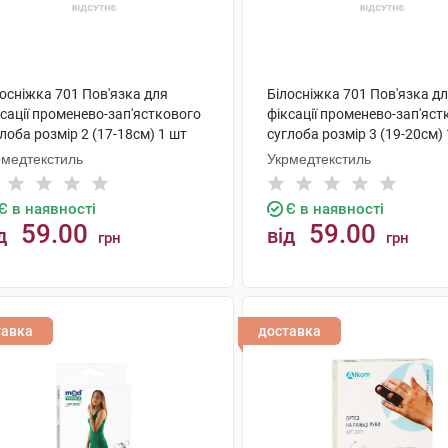
осніжка 701 Пов'язка для
Білосніжка 701 Пов'язка д
сації променево-зап'ясткового
фіксації променево-зап'яст
лоба розмір 2 (17-18см) 1 шт
суглоба розмір 3 (19-20см)
рмедтекстиль
Укрмедтекстиль
Є в наявності
Є в наявності
59.00
59.00
д
від
грн
грн
КУПИТИ
КУПИТИ
тавка
доставка