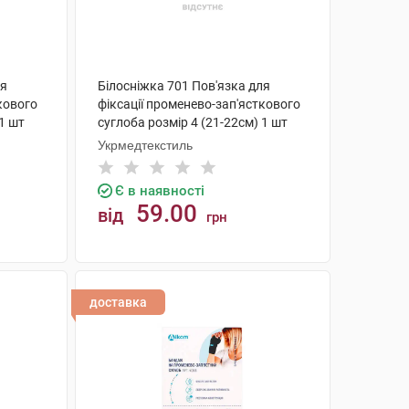
ля
Білосніжка 701 Пов'язка для
кового
фіксації променево-зап'ясткового
 1 шт
суглоба розмір 4 (21-22см) 1 шт
Укрмедтекстиль
Є в наявності
59.00
від
грн
КУПИТИ
доставка