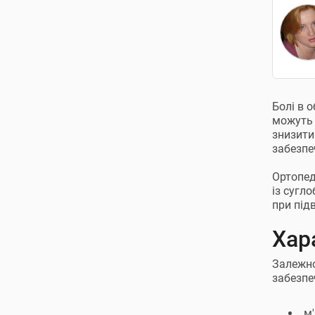
Болі в 
можуть 
знизити
забезпе
Ортопед
із сугл
при під
Хар
Залежно
забезпе
м