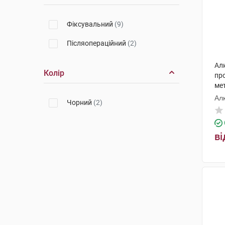
Фіксувальний
(9)
Післяопераційний
(2)
Ал
Колір
про
ме
ун
Ал
Чорний
(2)
ві