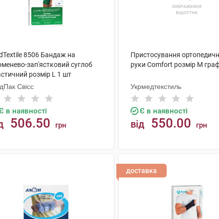
Textile 8506 Бандаж на
Пристосування ортопедичн
оменево-зап'ястковий суглоб
руки Comfort розмір M граф
стичний розмір L 1 шт
дПак Свісс
Укрмедтекстиль
Є в наявності
Є в наявності
506.50
550.00
д
від
грн
грн
КУПИТИ
КУПИТИ
доставка