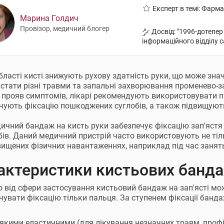
Експерт в темі: Фарм
Марина Голдич
Провізор, медичний блогер
Досвід: "1996-дотепер
інформаційного відділу с
області кисті знижують рухову здатність руки, що може зн
стати різні травми та запальні захворювання променево-з
 прояв симптомів, лікарі рекомендують використовувати пр
чують фіксацію пошкоджених суглобів, а також підвищуют
ичний бандаж на кисть руки забезпечує фіксацію зап'ястя
обів. Даний медичний пристрій часто використовують не тіль
вищених фізичних навантаженнях, наприклад під час занят
актеристики кистьових банд
 від сфери застосування кистьовий бандаж на зап'ясті м
чувати фіксацію тільки пальця. За ступенем фіксації банда
'якими еластичними (для лікування незначних травм, проф