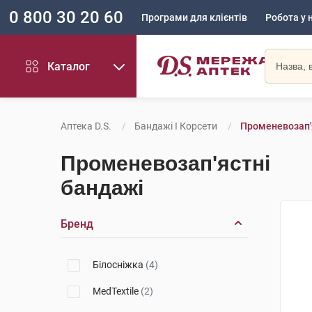
0 800 30 20 60
Програми для клієнтів
Робота у 
Каталог
Аптека D.S.
Бандажі І Корсети
Променевозап'
Променевозап'ястні
бандажі
Бренд
Білосніжка
(4)
MedTextile
(2)