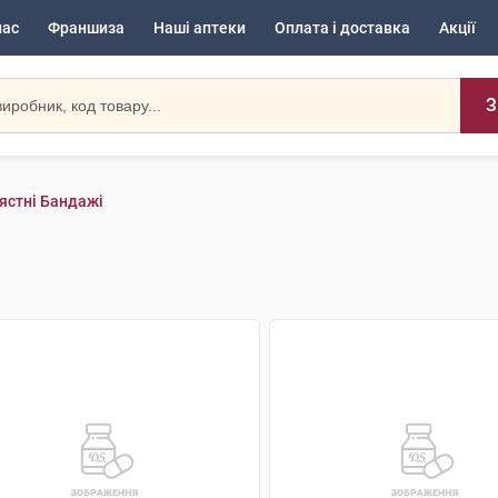
нас
Франшиза
Наші аптеки
Оплата і доставка
Акції
З
ястні Бандажі