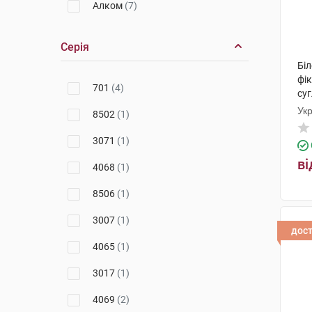
Алком
(7)
Серія
Біл
фік
701
(4)
суг
Ук
8502
(1)
3071
(1)
ві
4068
(1)
8506
(1)
3007
(1)
дос
4065
(1)
3017
(1)
4069
(2)