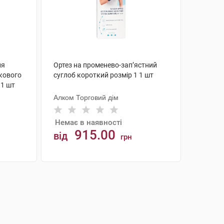
ля
Ортез на променево-зап’ястний
ткового
суглоб короткий розмір 1 1 шт
 1 шт
Алком Торговий дім
Немає в наявності
915.00
від
грн
АНАЛОГИ