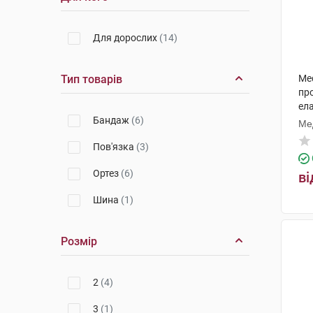
Для дорослих
(14)
Тип товарів
Med
пр
ела
Бандаж
(6)
Ме
Пов'язка
(3)
Ортез
(6)
ві
Шина
(1)
Розмір
2
(4)
3
(1)