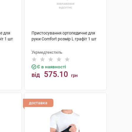
е для
Пристосування ортопедичне для
іт 1 шт
руки Comfort розмір L графіт 1 шт
Укрмедтекстиль
Є в наявності
575.10
від
грн
КУПИТИ
доставка