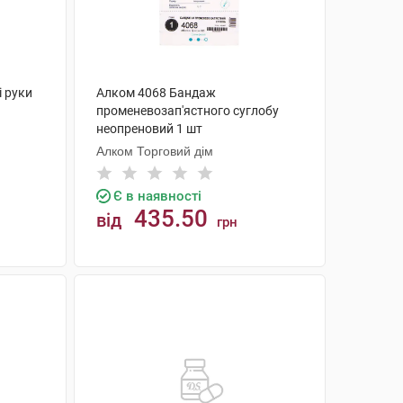
і руки
Алком 4068 Бандаж
променевозап'ястного суглобу
неопреновий 1 шт
Алком Торговий дім
Є в наявності
435.50
від
грн
КУПИТИ