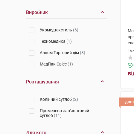
Виробник
Укрмедтекстиль
(6)
Med
пр
Техномедика
(1)
ел
Те
Алком Торговий дім
(8)
МедПак Свісс
(1)
ві
Розташування
Колінний суглоб
(2)
дос
Променево-зап'ястковий
суглоб
(11)
Для кого