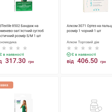
Textile 8502 Бандаж на
Алком 3071 Ортез на пальц
оменево-зап`ястний суглоб
розмір 1 чорний 1 шт
астичний розмір S/M 1 шт
хномедика
Алком Торговий дім
Є в наявності
Є в наявності
317.30
406.50
д
від
грн
грн
КУПИТИ
КУПИТИ
тавка