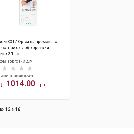
ком 3017 Ортез на променево-
п’ястний суглоб короткий
мір 2 1 шт
ком Торговий дім
має в наявності
1014.00
д
грн
АНАЛОГИ
но
16
з
16