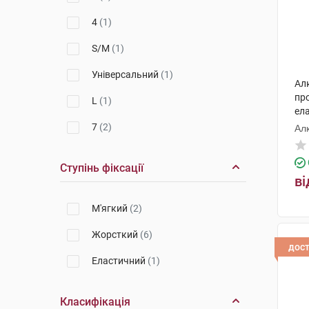
4
(1)
S/M
(1)
Універсальний
(1)
Ал
пр
L
(1)
ел
7
(2)
Ал
Ступінь фіксації
ві
М'ягкий
(2)
Жорсткий
(6)
дос
Еластичний
(1)
Класифікація