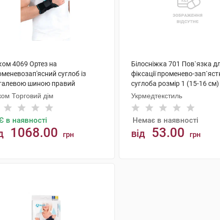
ком 4069 Ортез на
Білосніжка 701 Пов`язка д
меневозап'ясний суглоб із
фіксації променево-зап`яс
талевою шиною правий
суглоба розмір 1 (15-16 см)
іверсальний 1 шт
ком Торговий дім
Укрмедтекстиль
Є в наявності
Немає в наявності
1068.00
53.00
д
від
грн
грн
АНАЛОГИ
КУПИТИ