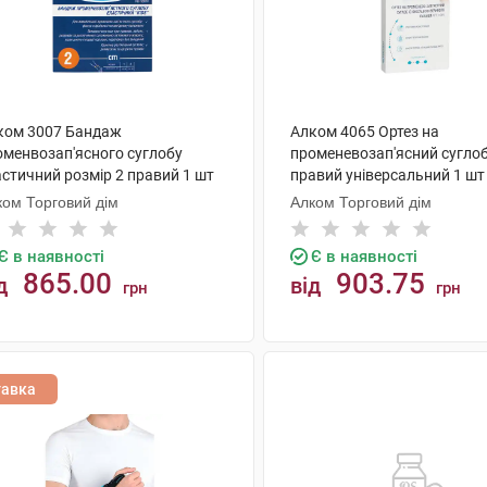
ком 3007 Бандаж
Алком 4065 Ортез на
оменвозап'ясного суглобу
променевозап'ясний сугло
астичний розмір 2 правий 1 шт
правий універсальний 1 шт
ком Торговий дім
Алком Торговий дім
Є в наявності
Є в наявності
865.00
903.75
д
від
грн
грн
КУПИТИ
КУПИТИ
тавка