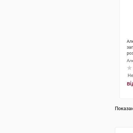
Ал
за
роз
Ал
Не
ві
Показа