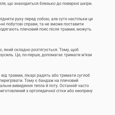
ля, що знаходиться близько до поверхні шкіри.
ідняти руку перед собою, але суто настільки це
ні побутові справи, та не зможе поставити
і одягають плечовий пояс після травми, можуть
с, який складно розтягується. Тому, щоб
 зусиль. Це, по-перше, допомагає тримати м’язи
від травми, лікарі радять або тримати суглоб
е перегрівати. Тому є бандаж на плечовий
мальне виведення тепла й поту. Останній часто
виготовлений з ортопедичної сітки або неопрену