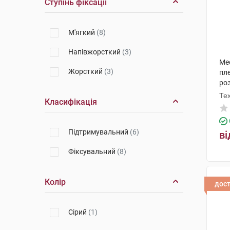
Ступінь фіксації
М'ягкий
(8)
Напівжорсткий
(3)
Med
Жорсткий
(3)
пл
роз
Те
Класифікація
Підтримувальний
(6)
ві
Фіксувальний
(8)
Колір
дос
Сірий
(1)