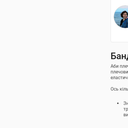
Бан
Аби пле
плечови
еластич
Ось кіл
З
т
ви