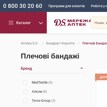
0 800 30 20 60
Програми для клієнтів
Робота у 
Каталог
Аптека D.S.
Бандажі І Корсети
Плечові Банда
Плечові бандажі
Бренд
дос
MedTextile
(4)
Алком
(8)
Toros-Group
(3)