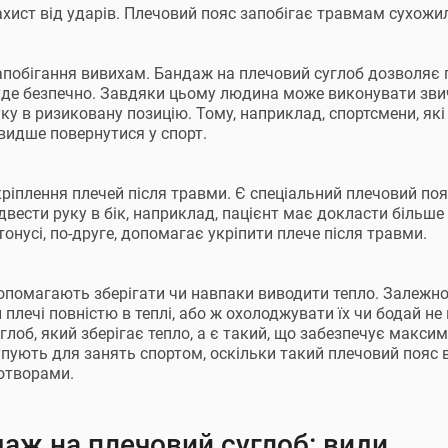
ахист від ударів. Плечовий пояс запобігає травмам сухожил
апобігання вивихам. Бандаж на плечовий суглоб дозволяє п
уде безпечно. Завдяки цьому людина може виконувати звич
ку в ризиковану позицію. Тому, наприклад, спортсмени, як
видше повернутися у спорт.
ріплення плечей після травми. Є спеціальний плечовий поя
двести руку в бік, наприклад, пацієнт має докласти більше
тонусі, по-друге, допомагає укріпити плече після травми.
опомагають зберігати чи навпаки виводити тепло. Залежно 
 плечі повністю в теплі, або ж охолоджувати їх чи бодай н
глоб, який зберігає тепло, а є такий, що забезпечує макси
упують для занять спортом, оскільки такий плечовий пояс 
 отворами.
аж на плечовий суглоб: види