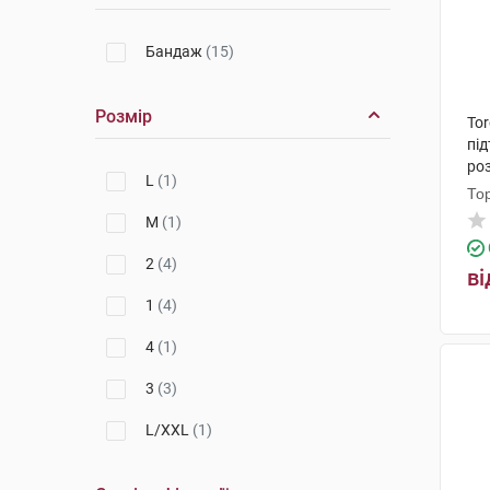
Бандаж
(15)
Розмір
To
пі
роз
L
(1)
То
M
(1)
2
(4)
ві
1
(4)
4
(1)
3
(3)
L/XXL
(1)