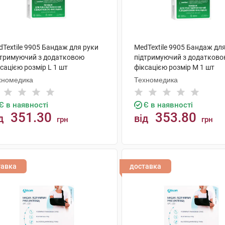
Textile 9905 Бандаж для руки
MedTextile 9905 Бандаж дл
дтримуючий з додатковою
підтримуючий з додатков
сацією розмір L 1 шт
фіксацією розмір M 1 шт
хномедика
Техномедика
Є в наявності
Є в наявності
351.30
353.80
д
від
грн
грн
КУПИТИ
КУПИТИ
тавка
доставка