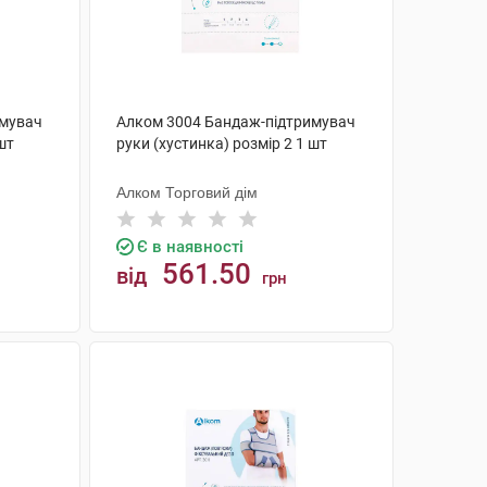
имувач
Алком 3004 Бандаж-підтримувач
шт
руки (хустинка) розмір 2 1 шт
Алком Торговий дім
Є в наявності
561.50
від
грн
КУПИТИ