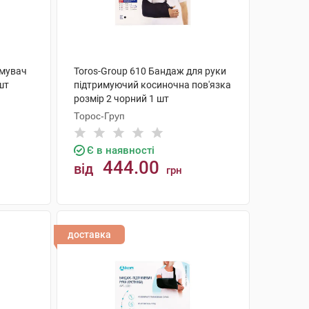
имувач
Toros-Group 610 Бандаж для руки
шт
підтримуючий косиночна пов'язка
розмір 2 чорний 1 шт
Торос-Груп
Є в наявності
444.00
від
грн
КУПИТИ
доставка