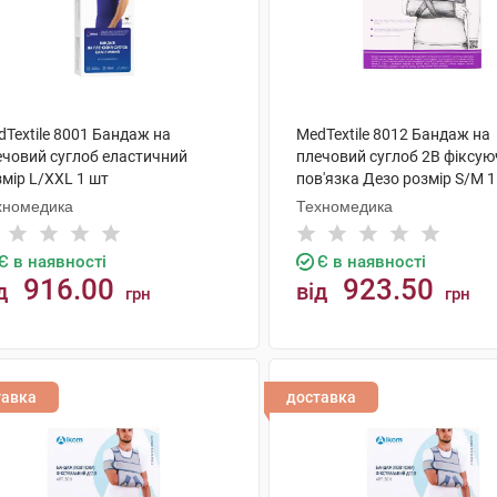
Textile 8001 Бандаж на
MedTextile 8012 Бандаж на
ечовий суглоб еластичний
плечовий суглоб 2B фіксую
мір L/XXL 1 шт
пов'язка Дезо розмір S/M 1
хномедика
Техномедика
Є в наявності
Є в наявності
916.00
923.50
д
від
грн
грн
КУПИТИ
КУПИТИ
тавка
доставка