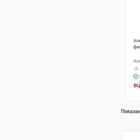
Ал
фік
Ал
ві
Показа