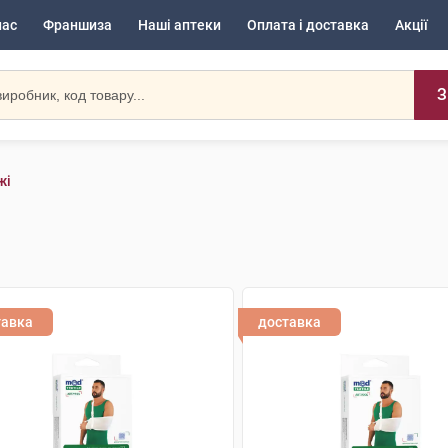
нас
Франшиза
Наші аптеки
Оплата і доставка
Акції
З
жі
тавка
доставка