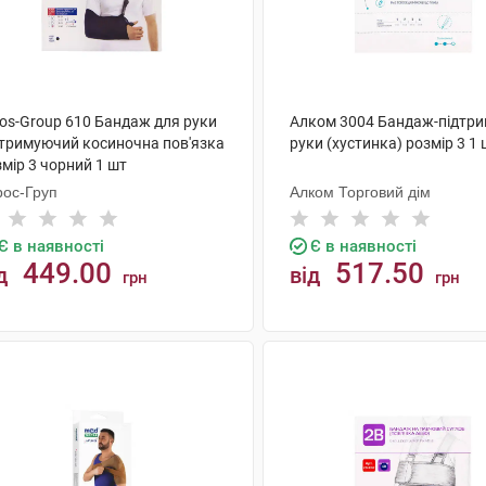
ros-Group 610 Бандаж для руки
Алком 3004 Бандаж-підтр
дтримуючий косиночна пов'язка
руки (хустинка) розмір 3 1 
мір 3 чорний 1 шт
рос-Груп
Алком Торговий дім
Є в наявності
Є в наявності
449.00
517.50
д
від
грн
грн
КУПИТИ
КУПИТИ