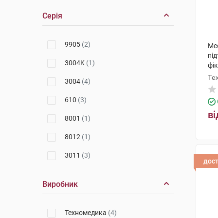
Серія
9905
(2)
Med
пі
3004K
(1)
фік
Те
3004
(4)
610
(3)
ві
8001
(1)
8012
(1)
3011
(3)
дос
Виробник
Техномедика
(4)