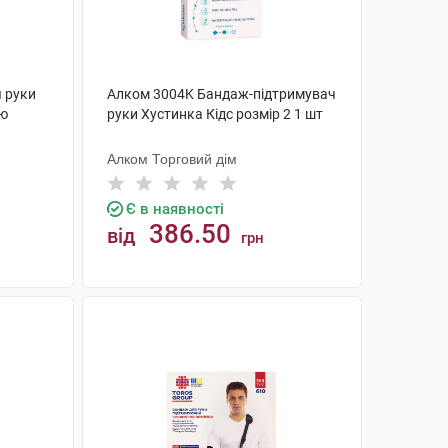
я руки
Алком 3004K Бандаж-підтримувач
ою
руки Хустинка Кідс розмір 2 1 шт
Алком Торговий дім
Є в наявності
386.50
від
грн
КУПИТИ