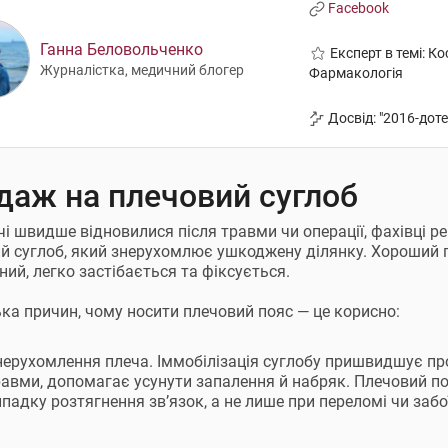
Facebook
Ганна Беловольченко
Експерт в темі: К
Журналістка, медичний блогер
Фармакологія
Досвід: "2016-дот
даж на плечовий суглоб
чі швидше відновилися після травми чи операції, фахівці 
й суглоб, який знерухомлює ушкоджену ділянку. Хороший п
ний, легко застібається та фіксується.
ька причин, чому носити плечовий пояс — це корисно:
нерухомлення плеча. Іммобілізація суглобу пришвидшує про
равми, допомагає усунути запалення й набряк. Плечовий по
падку розтягнення зв’язок, а не лише при переломі чи забо