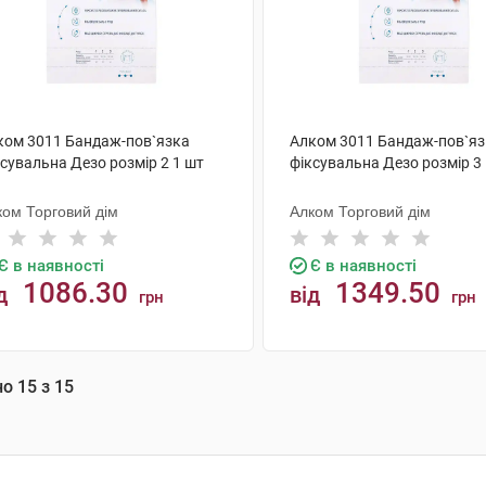
ком 3011 Бандаж-пов`язка
Алком 3011 Бандаж-пов`яз
сувальна Дезо розмір 2 1 шт
фіксувальна Дезо розмір 3
ком Торговий дім
Алком Торговий дім
Є в наявності
Є в наявності
1086.30
1349.50
д
від
грн
грн
КУПИТИ
КУПИТИ
но
15
з
15