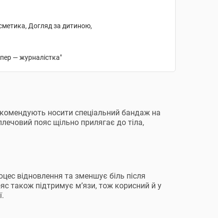
осметика, Догляд за дитиною,
епер — журналістка"
рекомендують носити спеціальний бандаж на
лечовий пояс щільно прилягає до тіла,
цес відновлення та зменшує біль після
яс також підтримує м’язи, тож корисний й у
ї.