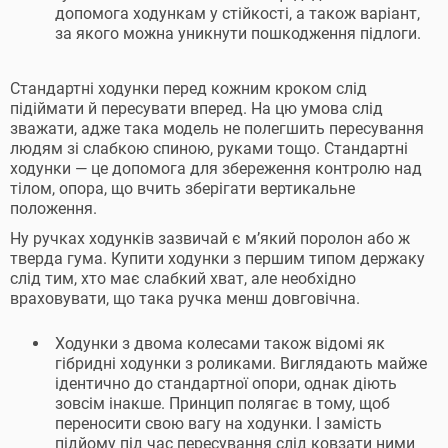
допомога ходункам у стійкості, а також варіант,
за якого можна уникнути пошкодження підлоги.
Стандартні ходунки перед кожним кроком слід
підіймати й пересувати вперед. На цю умова слід
зважати, адже така модель не полегшить пересування
людям зі слабкою спиною, руками тощо. Стандартні
ходунки — це допомога для збереження контролю над
тілом, опора, що вчить зберігати вертикальне
положення.
Ну ручках ходунків зазвичай є м’який поролон або ж
тверда гума. Купити ходунки з першим типом держаку
слід тим, хто має слабкий хват, але необхідно
враховувати, що така ручка менш довговічна.
Ходунки з двома колесами також відомі як
гібридні ходунки з роликами. Виглядають майже
ідентично до стандартної опори, однак діють
зовсім інакше. Принцип полягає в тому, щоб
переносити свою вагу на ходунки. І замість
підйому під час пересування слід ковзати ними