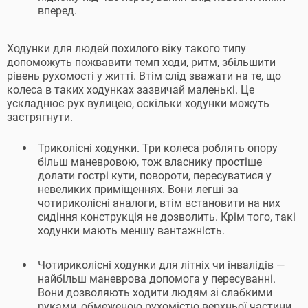
вперед.
Ходунки для людей похилого віку такого типу
допоможуть пожвавити темп ходи, ритм, збільшити
рівень рухомості у житті. Втім слід зважати на те, що
колеса в таких ходунках зазвичай маленькі. Це
ускладнює рух вулицею, оскільки ходунки можуть
застрягнути.
Триколісні ходунки. Три колеса роблять опору
більш маневровою, тож власнику простіше
долати гострі кути, повороти, пересуватися у
невеликих приміщеннях. Вони легші за
чотириколісні аналоги, втім встановити на них
сидіння конструкція не дозволить. Крім того, такі
ходунки мають меншу вантажність.
Чотириколісні ходунки для літніх чи інвалідів —
найбільш маневрова допомога у пересуванні.
Вони дозволяють ходити людям зі слабкими
руками, обмеженою рухомістю верхньої частини