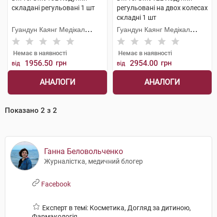
складані регульовані 1 шт
регульовані на двох колесах
складні 1 шт
Гуандун Каянг Медікал
Гуандун Каянг Медікал
Технолоджі
Технолоджі
Немає в наявності
Немає в наявності
1956.50
грн
2954.00
грн
від
від
АНАЛОГИ
АНАЛОГИ
Показано
2
з
2
Ганна Беловольченко
Журналістка, медичний блогер
Facebook
Експерт в темі: Косметика, Догляд за дитиною,
Фармакологія