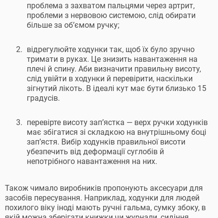
проблема з захватом пальцями через артрит,
проблеми з нервовою системою, слід обирати
більше за об’ємом ручку;
відрегулюйте ходунки так, щоб їх було зручно
тримати в руках. Це знизить навантаження на
плечі й спину. Аби визначити правильну висоту,
слід увійти в ходунки й перевірити, наскільки
зігнутий лікоть. В ідеалі кут має бути близько 15
градусів.
перевірте висоту зап’ястка — верх ручки ходунків
має збігатися зі складкою на внутрішньому боці
зап’ястя. Вибір ходунків правильної висоти
убезпечить від деформації суглобів й
непотрібного навантаження на них.
Також чимало виробників пропонують аксесуари для
засобів пересування. Наприклад, ходунки для людей
похилого віку іноді мають ручні гальма, сумку збоку, в
якій можна зберігати книжки чи журнали, сидіння,