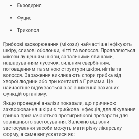
Екзодерил
Фуцис
Трихопол
Грибкові захворювання (мікози) найчастіше інфікують
шкіру, слизові оболонки, нігті та волосся. Проявляються
мікози лущенням шкіри, запальними явищами,
нашаруванням лусочок, сильним свербінням,
потовщенням та зміною структури шкіри, нігтів та
волосся. Зараження викликають спори грибка від
хворої людини або при контакті з її речами. Це
найчастіше відбувається з-за зниження захисних
функцій організму.
Якщо проведені аналізи показали, що причиною
захворювання шкіри є грибкова інфекція, для лікування
грибка призначаються протигрибкові препарати для
зовнішнього застосування. Залежно від зони
застосування засоби можуть мати різну лікарську
форму, а саме випускатися як: