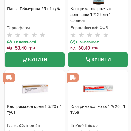
Паста Теймурова 25 г 1 туба
Клотримазол розчин
зовнішній 1 % 25 мл 1
флакон
Тернофарм
Борщагівський ХФЗ
Є в наявності
Є в наявності
53.40
грн
60.40
грн
від
від
КУПИТИ
КУПИТИ
Клотримазол крем 1 % 20 г 1
Клотримазол мазь 1 % 20 г 1
туба
туба
ГлаксоСмітКляйн
Енк'юб Етікалз