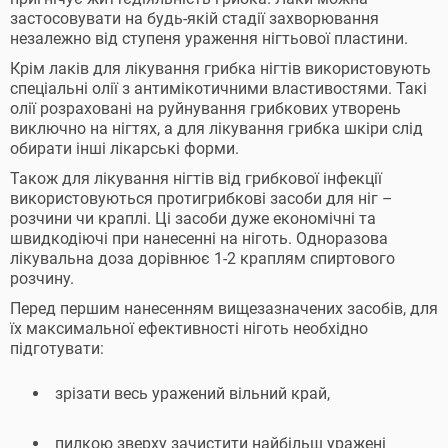
застосовувати на будь-якій стадії захворювання
незалежно від ступеня ураження нігтьової пластини.
Крім лаків для лікування грибка нігтів використовують
спеціальні олії з антимікотичними властивостями. Такі
олії розраховані на руйнування грибкових утворень
виключно на нігтях, а для лікування грибка шкіри слід
обирати інші лікарські форми.
Також для лікування нігтів від грибкової інфекції
використовуються протигрибкові засоби для ніг –
розчини чи краплі. Ці засоби дуже економічні та
швидкодіючі при нанесенні на ніготь. Одноразова
лікувальна доза дорівнює 1-2 краплям спиртового
розчину.
Перед першим нанесенням вищезазначених засобів, для
їх максимальної ефективності ніготь необхідно
підготувати:
зрізати весь уражений вільний край,
пилкою зверху зачистити найбільш уражені