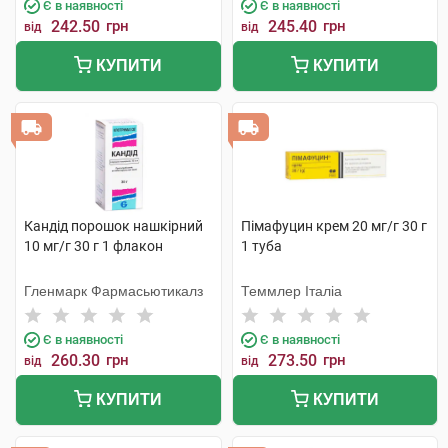
Є в наявності
Є в наявності
242.50
грн
245.40
грн
від
від
КУПИТИ
КУПИТИ
Кандід порошок нашкірний
Пімафуцин крем 20 мг/г 30 г
10 мг/г 30 г 1 флакон
1 туба
Гленмарк Фармасьютикалз
Теммлер Італіа
Є в наявності
Є в наявності
260.30
грн
273.50
грн
від
від
КУПИТИ
КУПИТИ