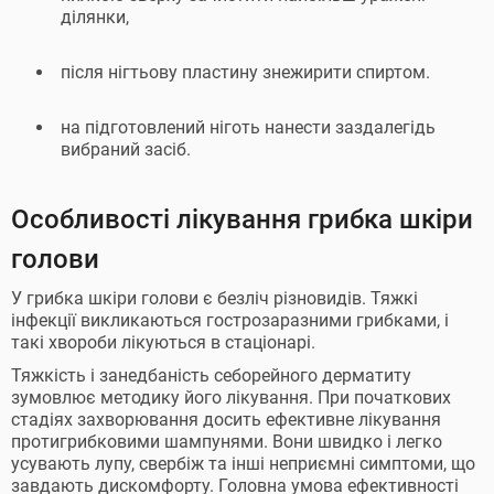
ділянки,
після нігтьову пластину знежирити спиртом.
на підготовлений ніготь нанести заздалегідь
вибраний засіб.
Особливості лікування грибка шкіри
голови
У грибка шкіри голови є безліч різновидів. Тяжкі
інфекції викликаються гострозаразними грибками, і
такі хвороби лікуються в стаціонарі.
Тяжкість і занедбаність себорейного дерматиту
зумовлює методику його лікування. При початкових
стадіях захворювання досить ефективне лікування
протигрибковими шампунями. Вони швидко і легко
усувають лупу, свербіж та інші неприємні симптоми, що
завдають дискомфорту. Головна умова ефективності