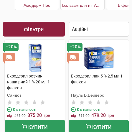
Амодерм Нео
Бальзам для ніг Антизапах і піт
Біфон 
Фільтри
−20%
−20%
Екзодерил розчин
Екзодерил лак 5 % 2,5 мл 1
нашкірний 1 % 20 мл 1
флакон
флакон
Сандоз
Пауль В.Бейверс
Є в наявності
Є в наявності
375.20
479.20
грн
грн
від
469.00
від
599.00
КУПИТИ
КУПИТИ