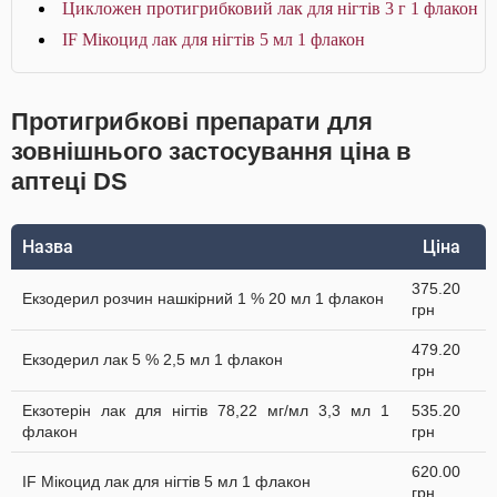
Цикложен протигрибковий лак для нігтів 3 г 1 флакон
IF Мікоцид лак для нігтів 5 мл 1 флакон
Протигрибкові препарати для
зовнішнього застосування ціна в
аптеці DS
Назва
Ціна
375.20
Екзодерил розчин нашкірний 1 % 20 мл 1 флакон
грн
479.20
Екзодерил лак 5 % 2,5 мл 1 флакон
грн
Екзотерін лак для нігтів 78,22 мг/мл 3,3 мл 1
535.20
флакон
грн
620.00
IF Мікоцид лак для нігтів 5 мл 1 флакон
грн