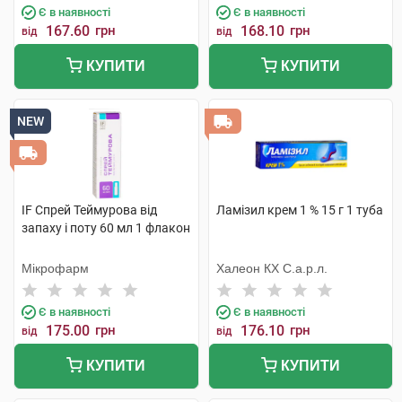
Є в наявності
Є в наявності
167.60
грн
168.10
грн
від
від
КУПИТИ
КУПИТИ
NEW
IF Спрей Теймурова від
Ламізил крем 1 % 15 г 1 туба
запаху і поту 60 мл 1 флакон
Мікрофарм
Халеон КХ С.а.р.л.
Є в наявності
Є в наявності
175.00
грн
176.10
грн
від
від
КУПИТИ
КУПИТИ