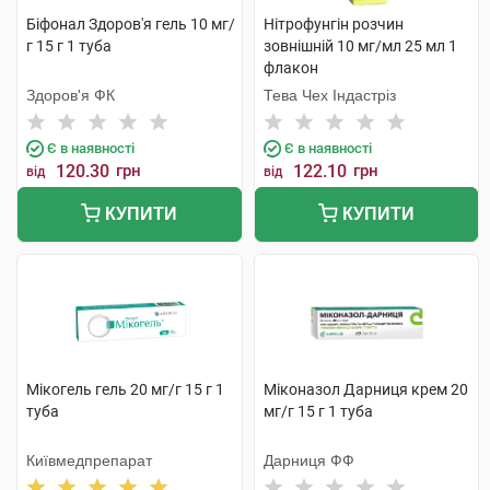
Біфонал Здоров'я гель 10 мг/
Нітрофунгін розчин
г 15 г 1 туба
зовнішній 10 мг/мл 25 мл 1
флакон
Здоров'я ФК
Тева Чех Індастріз
Є в наявності
Є в наявності
120.30
грн
122.10
грн
від
від
КУПИТИ
КУПИТИ
Мікогель гель 20 мг/г 15 г 1
Міконазол Дарниця крем 20
туба
мг/г 15 г 1 туба
Київмедпрепарат
Дарниця ФФ