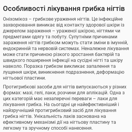
Особливості лікування грибка нігтів
Оніхомікоз – грибкове ураження нігтів. Це інфекційне
захворювання виникає від контакту здорової шкіри із
джерелом зараження – ураженої шкірою, нігтями чи
предметами одягу та побуту. Супутніми причинами
зараження нігтів грибком можуть стати зміни в імунній,
ендокринній та нервовій системах. Неналежне лікування
може стати причиною різкого зростання бактерій та
швидкого поширення інфекції на сусідні нігті та шкіру
навколо. Поразка грибком викликає запалення та
лущення шкіри, виникнення подразнення, деформацію
нігтьової пластини.
Протигрибкові засоби для нігтів випускаються у різних
формах: мазі, гелі, лаки, розчини для аплікацій. Одна з
цих категорій має незаперечні переваги – лаки для
лікування грибка. На сьогодні це найефективніший і
найзручніший протигрибковий засіб для лікування
грибка нігтів. Унікальність лаків заснована на
ефективному механізмі дії на нігтьову пластину та
легкому та зручному способі нанесення.