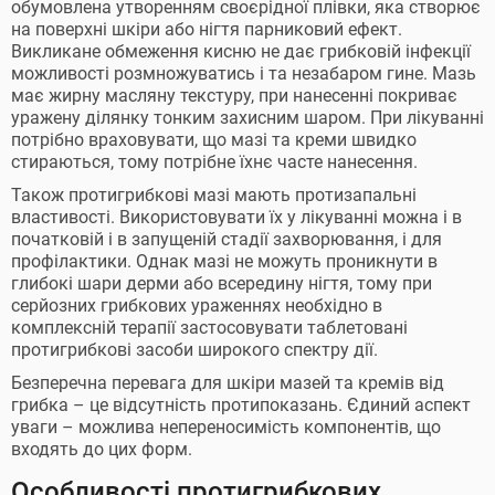
обумовлена ​​утворенням своєрідної плівки, яка створює
на поверхні шкіри або нігтя парниковий ефект.
Викликане обмеження кисню не дає грибковій інфекції
можливості розмножуватись і та незабаром гине. Мазь
має жирну масляну текстуру, при нанесенні покриває
уражену ділянку тонким захисним шаром. При лікуванні
потрібно враховувати, що мазі та креми швидко
стираються, тому потрібне їхнє часте нанесення.
Також протигрибкові мазі мають протизапальні
властивості. Використовувати їх у лікуванні можна і в
початковій і в запущеній стадії захворювання, і для
профілактики. Однак мазі не можуть проникнути в
глибокі шари дерми або всередину нігтя, тому при
серйозних грибкових ураженнях необхідно в
комплексній терапії застосовувати таблетовані
протигрибкові засоби широкого спектру дії.
Безперечна перевага для шкіри мазей та кремів від
грибка – це відсутність протипоказань. Єдиний аспект
уваги – можлива непереносимість компонентів, що
входять до цих форм.
Особливості протигрибкових