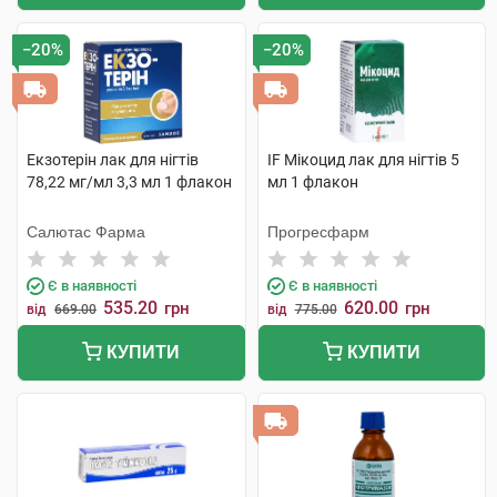
−20%
−20%
Екзотерін лак для нігтів
IF Мікоцид лак для нігтів 5
78,22 мг/мл 3,3 мл 1 флакон
мл 1 флакон
Салютас Фарма
Прогресфарм
Є в наявності
Є в наявності
535.20
620.00
грн
грн
від
669.00
від
775.00
КУПИТИ
КУПИТИ