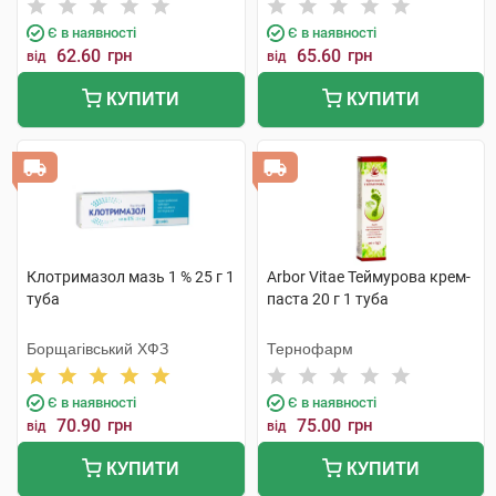
Є в наявності
Є в наявності
62.60
грн
65.60
грн
від
від
КУПИТИ
КУПИТИ
Клотримазол мазь 1 % 25 г 1
Arbor Vitae Теймурова крем-
туба
паста 20 г 1 туба
Борщагівський ХФЗ
Тернофарм
Є в наявності
Є в наявності
70.90
грн
75.00
грн
від
від
КУПИТИ
КУПИТИ