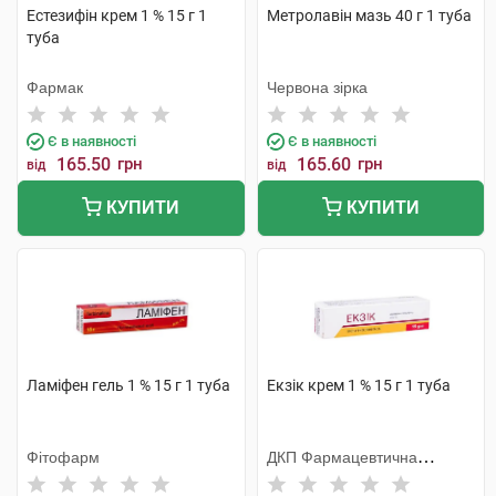
Естезифін крем 1 % 15 г 1
Метролавiн мазь 40 г 1 туба
туба
Фармак
Червона зірка
Є в наявності
Є в наявності
165.50
грн
165.60
грн
від
від
КУПИТИ
КУПИТИ
Ламіфен гель 1 % 15 г 1 туба
Екзік крем 1 % 15 г 1 туба
Фітофарм
ДКП Фармацевтична
фабрика