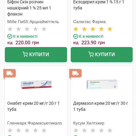
Біфон Скін розчин
Екзодерил крем 1 % 15 г 1
нашкірний 1 % 25 мл 1
туба
флакон
Мібе ГмбХ Арцнайміттель
Салютас Фарма
Є в наявності
Є в наявності
220.00
грн
223.90
грн
від
від
КУПИТИ
КУПИТИ
Онабет крем 20 мг/г 20 г 1
Дермазол крем 20 мг/г 30 г
туба
1 туба
Гленмарк Фармасьютикалз
Кусум Хелтхкер