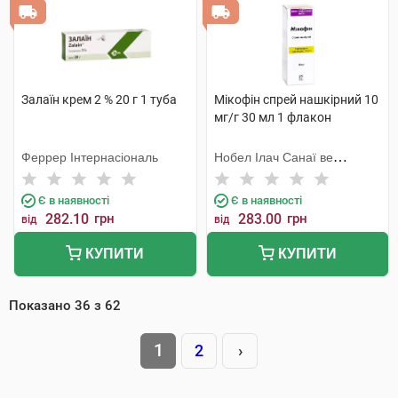
Залаїн крем 2 % 20 г 1 туба
Мікофін спрей нашкірний 10
мг/г 30 мл 1 флакон
Феррер Інтернасіональ
Нобел Ілач Санаї ве
Тіджарет
Є в наявності
Є в наявності
282.10
грн
283.00
грн
від
від
КУПИТИ
КУПИТИ
Показано
36
з
62
1
2
›