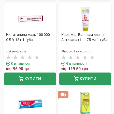
Ністатинова мазь 100 000
Крок Мед Бальзам для ніг
ОД/г 15 г 1 туба
Антизапах і піт 75 мл 1 туба
Лубнифарм
ФітоБіоТехнології
Є в наявності
Є в наявності
96.90
грн
119.50
грн
від
від
КУПИТИ
КУПИТИ