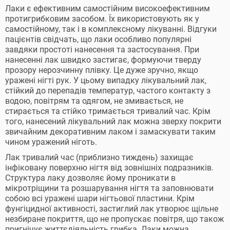
Лаки є ефективним самостійним високоефективним
протигрибковим засобом. Їх використовують як у
самостійному, так і в комплексному лікуванні. Відгуки
пацієнтів свідчать, що лаки особливо популярні
завдяки простоті нанесення та застосування. При
нанесенні лак швидко застигає, формуючи тверду
прозору нерозчинну плівку. Це дуже зручно, якщо
уражені нігті рук. У цьому випадку лікувальний лак,
стійкий до перепадів температур, частого контакту з
водою, повітрям та одягом, не змивається, не
стирається та стійко тримається тривалий час. Крім
того, нанесений лікувальний лак можна зверху покрити
звичайним декоративним лаком і замаскувати таким
чином уражений ніготь.
Лак тривалий час (приблизно тиждень) захищає
інфіковану поверхню нігтя від зовнішніх подразників.
Структура лаку дозволяє йому проникати в
мікротріщини та розшарування нігтя та заповнювати
собою всі уражені шари нігтьової пластини. Крім
фунгіцидної активності, застиглий лак утворює щільне
незбиране покриття, що не пропускає повітря, що також
пригнічує життєдіяльність грибка. Лаки можна