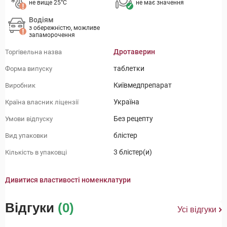
не вище 25°C
не має значення
Водіям
з обережністю, можливе
запаморочення
Дротаверин
Торгівельна назва
таблетки
Форма випуску
Київмедпрепарат
Виробник
Україна
Країна власник ліцензії
Без рецепту
Умови відпуску
блістер
Вид упаковки
3 блістер(и)
Кількість в упаковці
Дивитися властивості номенклатури
Відгуки
(0)
Усі відгуки