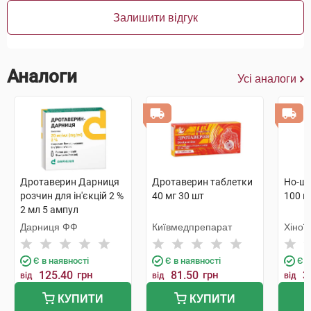
Залишити відгук
Аналоги
Усі аналоги
Дротаверин Дарниця
Дротаверин таблетки
Но-шп
розчин для ін'єкцій 2 %
40 мг 30 шт
100 ш
2 мл 5 ампул
Дарниця ФФ
Київмедпрепарат
Хіної
Є в наявності
Є в наявності
Є в
125.40
грн
81.50
грн
3
від
від
від
КУПИТИ
КУПИТИ