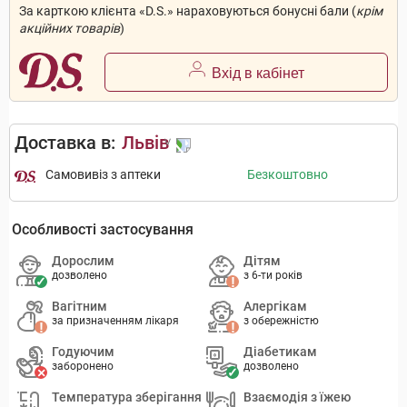
За карткою клієнта «D.S.» нараховуються бонусні бали (
крім
акційних товарів
)
Вхід в кабінет
Доставка в:
Львів
Самовивіз з аптеки
Безкоштовно
Особливості застосування
Дорослим
Дітям
дозволено
з 6-ти років
Вагітним
Алергікам
за призначенням лікаря
з обережністю
Годуючим
Діабетикам
заборонено
дозволено
Температура зберігання
Взаємодія з їжею