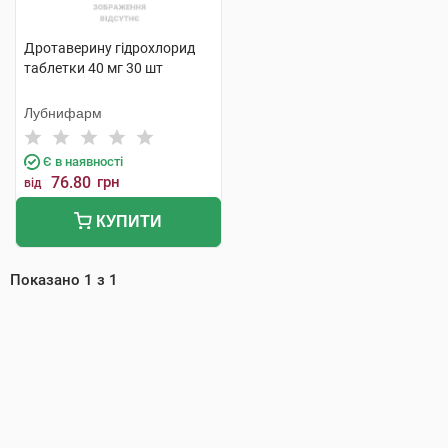
Дротаверину гідрохлорид
таблетки 40 мг 30 шт
Лубнифарм
Є в наявності
76.80
грн
від
КУПИТИ
Показано
1
з
1