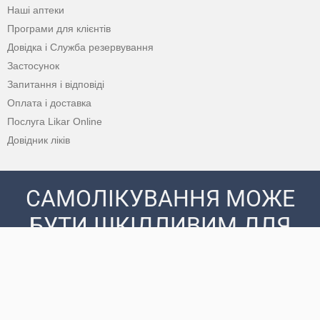
Наші аптеки
Програми для клієнтів
Довідка і Служба резервування
Застосунок
Запитання і відповіді
Оплата і доставка
Послуга Likar Online
Довідник ліків
САМОЛІКУВАННЯ МОЖЕ
БУТИ ШКІДЛИВИМ ДЛЯ
ВАШОГО ЗДОРОВ’Я
ПЕРЕД ЗАСТОСУВАННЯМ ПРЕПАРАТУ
ПРОКОНСУЛЬТУЙТЕСЯ З ЛІКАРЕМ
© 2020 - 2026 Аптека D.S. Усі права захищені