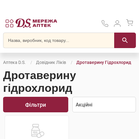
Аптека D.S.
Довідник Ліків
Дротаверину Гідрохлорид
Дротаверину
гідрохлорид
Фільтри