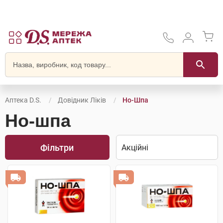
Аптека D.S.
Довідник Ліків
Но-Шпа
Но-шпа
Фільтри