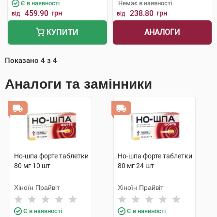
Є в наявності
Немає в наявності
459.90
грн
238.80
грн
від
від
АНАЛОГИ
КУПИТИ
Показано
4
з
4
Аналоги та замінники
Но-шпа форте таблетки
Но-шпа форте таблетки
80 мг 10 шт
80 мг 24 шт
Хіноїн Прайвіт
Хіноїн Прайвіт
Є в наявності
Є в наявності