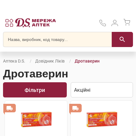
Аптека D.S.
Довідник Ліків
Дротаверин
Дротаверин
Фільтри