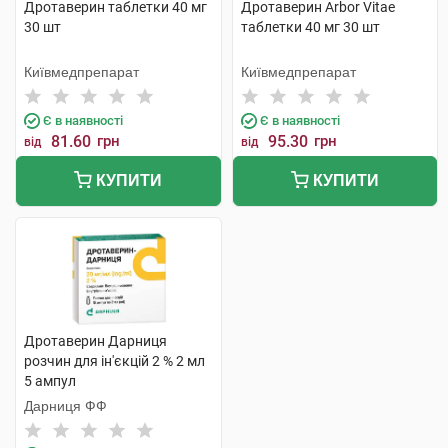
Дротаверин таблетки 40 мг
Дротаверин Arbor Vitae
30 шт
таблетки 40 мг 30 шт
Київмедпрепарат
Київмедпрепарат
Є в наявності
Є в наявності
81.60
грн
95.30
грн
від
від
КУПИТИ
КУПИТИ
Дротаверин Дарниця
розчин для ін'єкцій 2 % 2 мл
5 ампул
Дарниця ФФ