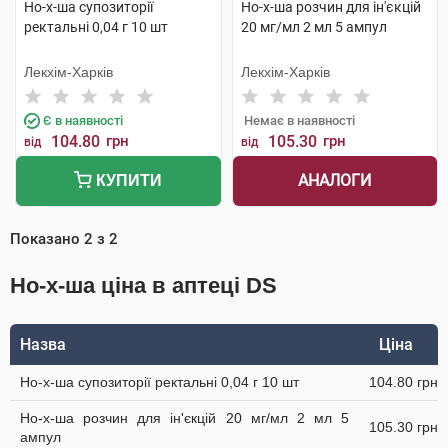
Но-х-ша супозиторії
Но-х-ша розчин для ін'єкцій
ректальні 0,04 г 10 шт
20 мг/мл 2 мл 5 ампул
Лекхім-Харків
Лекхім-Харків
Є в наявності
Немає в наявності
104.80
грн
105.30
грн
від
від
АНАЛОГИ
КУПИТИ
Показано
2
з
2
Но-х-ша ціна в аптеці DS
Назва
Ціна
Но-х-ша супозиторії ректальні 0,04 г 10 шт
104.80 грн
Но-х-ша розчин для ін'єкцій 20 мг/мл 2 мл 5
105.30 грн
ампул