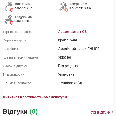
Вагітним
Алергікам
заборонено
з обережністю
Годуючим
заборонено
Левоміцетин-ОЗ
Торгівельна назва
краплі очні
Форма випуску
Дослідний завод ГНЦЛС
Виробник
Україна
Країна власник ліцензії
Без рецепту
Умови відпуску
Упаковка
Вид упаковки
1 Упаковка(и)
Кількість в упаковці
Дивитися властивості номенклатури
Відгуки
(0)
Усі відгуки