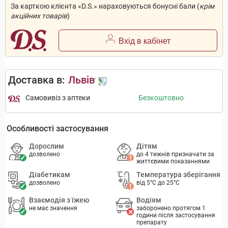
За карткою клієнта «D.S.» нараховуються бонусні бали (
крім
акційних товарів
)
Вхід в кабінет
Доставка в:
Львів
Самовивіз з аптеки
Безкоштовно
Особливості застосування
Дорослим
Дітям
дозволено
до 4 тижнів призначати за
життєвими показаннями
Діабетикам
Температура зберігання
дозволено
від 5°C до 25°C
Взаємодія з їжею
Водіям
не має значення
заборонено протягом 1
години після застосування
препарату