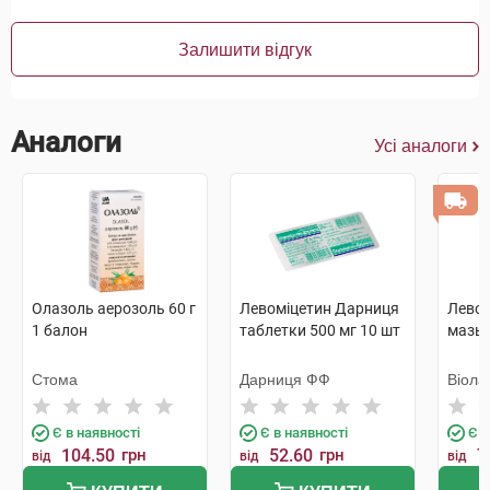
Залишити відгук
Аналоги
Усі аналоги
Олазоль аерозоль 60 г
Левоміцетин Дарниця
Левом
1 балон
таблетки 500 мг 10 шт
мазь 
Стома
Дарниця ФФ
Віола
Є в наявності
Є в наявності
Є в
104.50
грн
52.60
грн
7
від
від
від