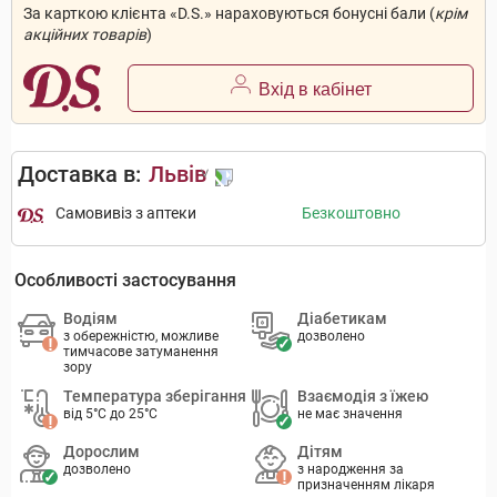
За карткою клієнта «D.S.» нараховуються бонусні бали (
крім
акційних товарів
)
Вхід в кабінет
Доставка в:
Львів
Самовивіз з аптеки
Безкоштовно
Особливості застосування
Водіям
Діабетикам
з обережністю, можливе
дозволено
тимчасове затуманення
зору
Температура зберігання
Взаємодія з їжею
від 5°C до 25°C
не має значення
Дорослим
Дітям
дозволено
з народження за
призначенням лікаря