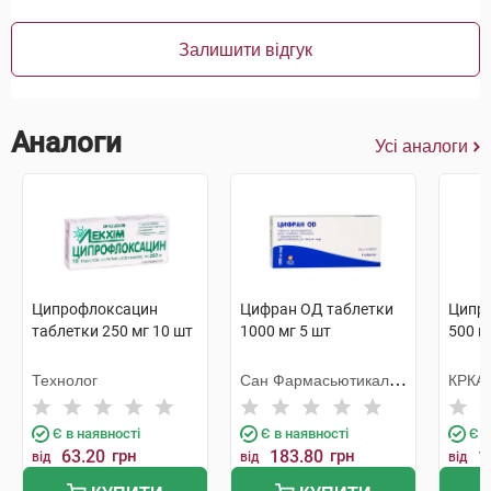
Залишити відгук
Аналоги
Усі аналоги
Ципрофлоксацин
Цифран ОД таблетки
Ципри
таблетки 250 мг 10 шт
1000 мг 5 шт
500 м
Технолог
Сан Фармасьютикал
КРКА
Індастріз
Є в наявності
Є в наявності
Є в
63.20
грн
183.80
грн
1
від
від
від