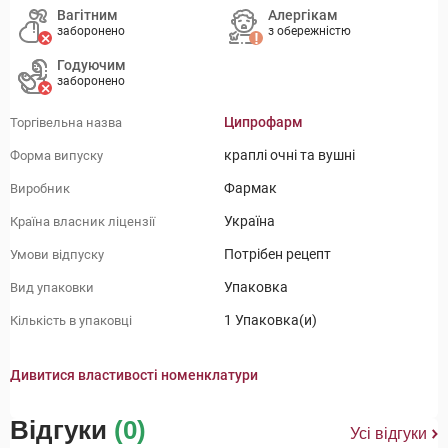
Вагітним
Алергікам
заборонено
з обережністю
Годуючим
заборонено
Ципрофарм
Торгівельна назва
краплі очні та вушні
Форма випуску
Фармак
Виробник
Україна
Країна власник ліцензії
Потрібен рецепт
Умови відпуску
Упаковка
Вид упаковки
1 Упаковка(и)
Кількість в упаковці
Дивитися властивості номенклатури
Відгуки
(0)
Усі відгуки