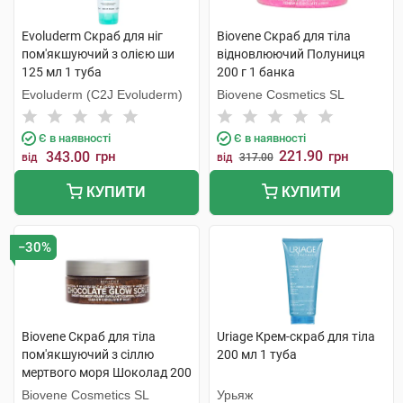
Evoluderm Скраб для ніг
Biovene Скраб для тіла
пом'якшуючий з олією ши
відновлюючий Полуниця
125 мл 1 туба
200 г 1 банка
Evoluderm (C2J Evoluderm)
Biovene Cosmetics SL
Є в наявності
Є в наявності
221.90
343.00
грн
грн
від
від
317.00
КУПИТИ
КУПИТИ
−30%
Biovene Скраб для тіла
Uriage Крем-скраб для тіла
пом'якшуючий з сіллю
200 мл 1 туба
мертвого моря Шоколад 200
г 1 банка
Biovene Cosmetics SL
Урьяж