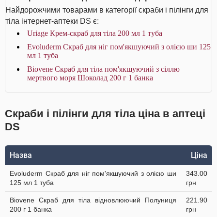
Найдорожчими товарами в категорії скраби і пілінги для
тіла інтернет-аптеки DS є:
Uriage Крем-скраб для тіла 200 мл 1 туба
Evoluderm Скраб для ніг пом'якшуючий з олією ши 125
мл 1 туба
Biovene Скраб для тіла пом'якшуючий з сіллю
мертвого моря Шоколад 200 г 1 банка
Скраби і пілінги для тіла ціна в аптеці
DS
Назва
Ціна
Evoluderm Скраб для ніг пом'якшуючий з олією ши
343.00
125 мл 1 туба
грн
Biovene Скраб для тіла відновлюючий Полуниця
221.90
200 г 1 банка
грн