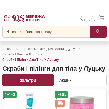
Аптека D.S.
Косметика Для Ванни І Душу
Скраби І Пілінги Для Тіла
Скраби І Пілінги Для Тіла У Луцьку
Скраби і пілінги для тіла у Луцьку
Фільтри
1+1=3
−30%