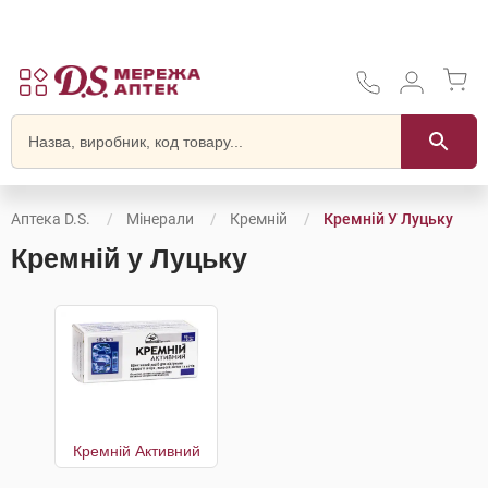
Аптека D.S.
Мінерали
Кремній
Кремній У Луцьку
Кремній у Луцьку
Кремній Активний