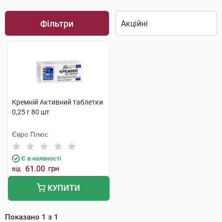
Фільтри
Кремній Активний таблетки
0,25 г 80 шт
Євро Плюс
Є в наявності
61.00
грн
від
КУПИТИ
Показано
1
з
1