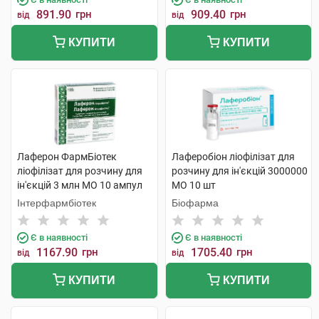
891.90
грн
909.40
грн
від
від
КУПИТИ
КУПИТИ
Лаферон ФармБіотек
Лаферобіон ліофілізат для
ліофілізат для розчину для
розчину для ін'єкцій 3000000
ін'єкцій 3 млн МО 10 ампул
МО 10 шт
Інтерфармбіотек
Біофарма
Є в наявності
Є в наявності
1167.90
грн
1705.40
грн
від
від
КУПИТИ
КУПИТИ