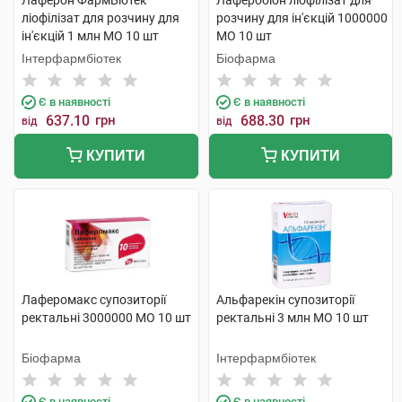
Лаферон ФармБіотек
Лаферобіон ліофілізат для
ліофілізат для розчину для
розчину для ін'єкцій 1000000
ін'єкцій 1 млн МО 10 шт
МО 10 шт
Інтерфармбіотек
Біофарма
Є в наявності
Є в наявності
637.10
грн
688.30
грн
від
від
КУПИТИ
КУПИТИ
Лаферомакс супозиторії
Альфарекін супозиторії
ректальні 3000000 МО 10 шт
ректальні 3 млн МО 10 шт
Біофарма
Інтерфармбіотек
Є в наявності
Є в наявності