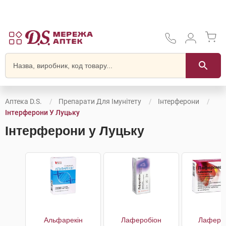
Аптека D.S.
Препарати Для Імунітету
Інтерферони
Інтерферони У Луцьку
Інтерферони у Луцьку
Альфарекін
Лаферобіон
Лаферо