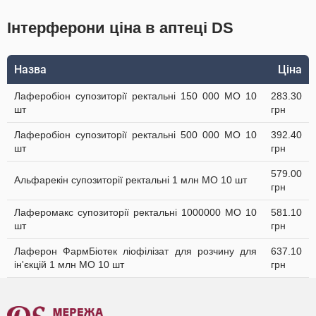
Інтерферони ціна в аптеці DS
Назва
Ціна
Лаферобіон супозиторії ректальні 150 000 МО 10
283.30
шт
грн
Лаферобіон супозиторії ректальні 500 000 МО 10
392.40
шт
грн
579.00
Альфарекін супозиторії ректальні 1 млн МО 10 шт
грн
Лаферомакс супозиторії ректальні 1000000 МО 10
581.10
шт
грн
Лаферон ФармБіотек ліофілізат для розчину для
637.10
ін'єкцій 1 млн МО 10 шт
грн