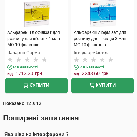
Альфарекін ліофілізат для
Альфарекін ліофілізат для
розчину для ін'єкцій 1 млн
розчину для ін'єкцій 3 млн
МО 10 флаконів
МО 10 флаконів
Валартін Фарма
Інтерфармбіотек
Є в наявності
Є в наявності
1713.30
грн
3243.60
грн
від
від
КУПИТИ
КУПИТИ
Показано
12
з
12
Поширені запитання
Яка ціна на інтерферони ?