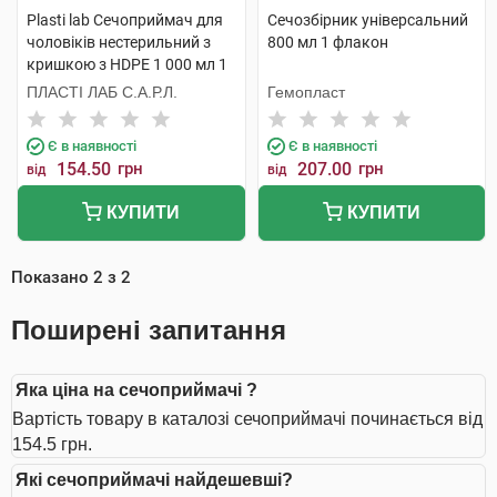
Plasti lab Сечоприймач для
Сечозбірник універсальний
чоловіків нестерильний з
800 мл 1 флакон
кришкою з HDPE 1 000 мл 1
шт
ПЛАСТІ ЛАБ С.А.Р.Л.
Гемопласт
Є в наявності
Є в наявності
154.50
грн
207.00
грн
від
від
КУПИТИ
КУПИТИ
Показано
2
з
2
Поширені запитання
Яка ціна на сечоприймачі ?
Вартість товару в каталозі сечоприймачі починається від
154.5 грн.
Які сечоприймачі найдешевші?