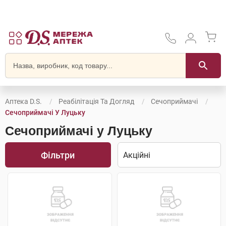
Аптека D.S.
Реабілітація Та Догляд
Сечоприймачі
Сечоприймачі У Луцьку
Сечоприймачі у Луцьку
Фільтри