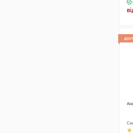
ві
дос
Ан
Са