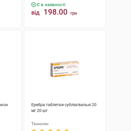
Є в наявності
198.00
від
грн
КУПИТИ
акон
Еребра таблетки сублінгвальні 20
мг 20 шт
Технолог