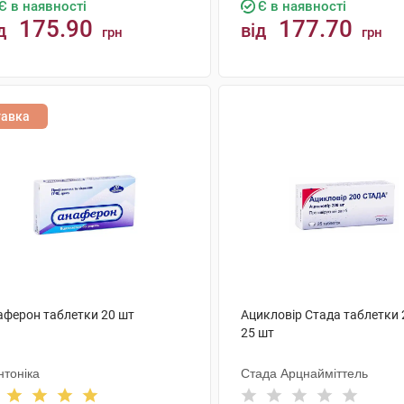
Є в наявності
Є в наявності
175.90
177.70
д
від
грн
грн
КУПИТИ
КУПИТИ
тавка
аферон таблетки 20 шт
Ацикловір Стада таблетки 
25 шт
нтоніка
Стада Арцнайміттель