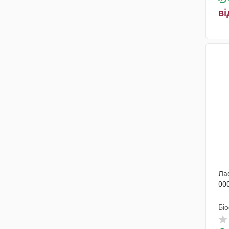
Фармасайнс
(1)
ві
Валартін Фарма
(1)
Лекхім-Харків
(1)
Пфайзер Італія
(1)
Ла
00
Бі