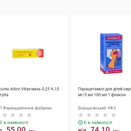
олін Arbor Vitae мазь 0,25 % 10
Парацетамол для дітей сир
 туба
мг/5 мл 100 мл 1 флакон
П Фармацевтична фабрика
Борщагівський ХФЗ
Є в наявності
Є в наявності
55.00
74.10
д
від