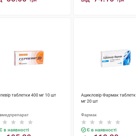
грн
грн
КУПИТИ
КУПИТИ
певір таблетки 400 мг 10 шт
Ацикловір Фармак таблетк
мг 20 шт
ївмедпрепарат
Фармак
Є в наявності
Є в наявності