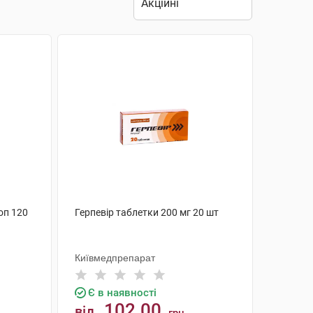
оп 120
Герпевір таблетки 200 мг 20 шт
Київмедпрепарат
Є в наявності
102.00
від