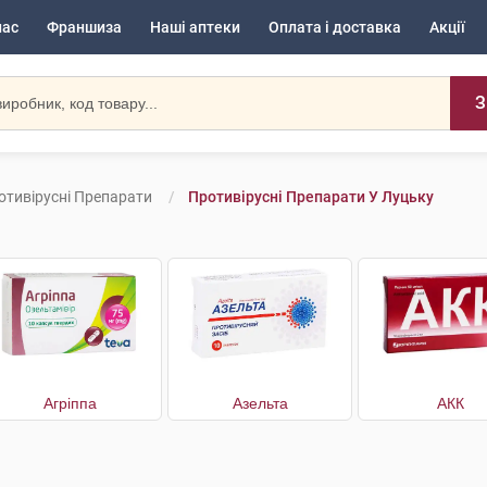
нас
Франшиза
Наші аптеки
Оплата і доставка
Акції
З
отивірусні Препарати
Противірусні Препарати У Луцьку
Агріппа
Азельта
АКК