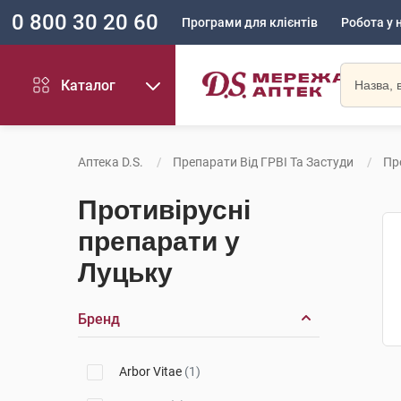
0 800 30 20 60
Програми для клієнтів
Робота у 
Каталог
Аптека D.S.
Препарати Від ГРВІ Та Застуди
Пр
Противірусні
препарати у
Луцьку
Бренд
Arbor Vitae
(1)