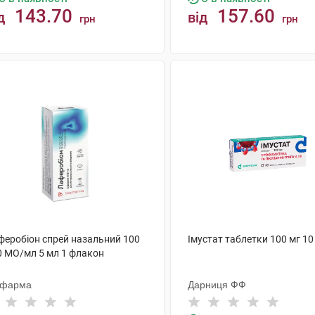
143.70
157.60
д
від
грн
грн
КУПИТИ
КУПИТИ
феробіон спрей назальний 100
Імустат таблетки 100 мг 10
0 МО/мл 5 мл 1 флакон
офарма
Дарниця ФФ