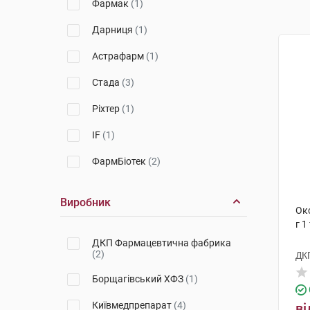
Фармак
(1)
Дарниця
(1)
Астрафарм
(1)
Стада
(3)
Ріхтер
(1)
IF
(1)
ФармБіотек
(2)
Виробник
Окс
г 1
ДКП Фармацевтична фабрика
(2)
ДК
Борщагівський ХФЗ
(1)
Київмедпрепарат
(4)
ві