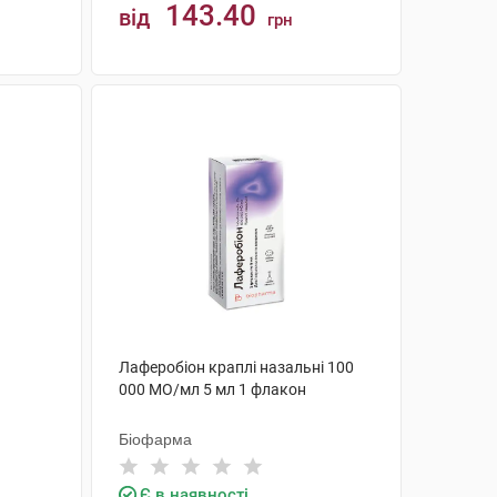
143.40
від
грн
КУПИТИ
Лаферобіон краплі назальні 100
000 МО/мл 5 мл 1 флакон
Біофарма
Є в наявності