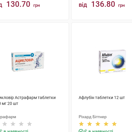
130.70
136.80
д
від
грн
грн
КУПИТИ
КУПИТИ
икловір Астрафарм таблетки
Афлубін таблетки 12 шт
 мг 20 шт
трафарм
Ріхард Біттнер
Є в наявності
Є в наявності