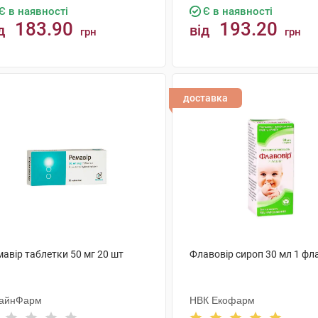
Є в наявності
Є в наявності
183.90
193.20
д
від
грн
грн
КУПИТИ
КУПИТИ
доставка
авір таблетки 50 мг 20 шт
Флавовір сироп 30 мл 1 фл
айнФарм
НВК Екофарм