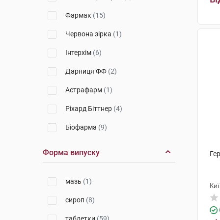
Фармак
(15)
Червона зірка
(1)
Інтерхім
(6)
Дарниця ФФ
(2)
Астрафарм
(1)
Ріхард Біттнер
(4)
Біофарма
(9)
Сантоніка
(4)
Форма випуску
Гер
Стада Арцнайміттель
(3)
мазь
(1)
ОлайнФарм
(2)
Ки
сироп
(8)
НВК Екофарм
(5)
таблетки
(59)