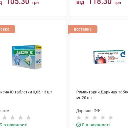
105.30
118.30
д
від
грн
грн
КУПИТИ
КУПИТИ
тавка
доставка
ксин IC таблетки 0,06 г 3 шт
Римантадин Дарниця табл
мг 20 шт
ерхім
Дарниця ФФ
Є в наявності
Є в наявності