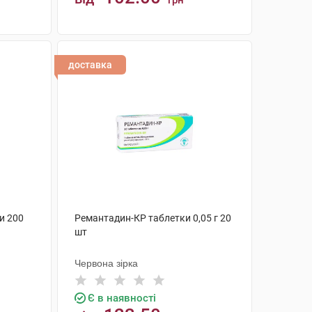
грн
КУПИТИ
доставка
и 200
Ремантадин-КР таблетки 0,05 г 20
шт
Червона зірка
Є в наявності