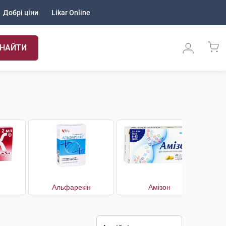
Добрі ціни
Likar Online
НАЙТИ
Альфарекін
Амізон