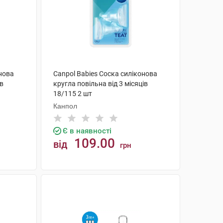
онова
Canpol Babies Соска силіконова
ів
кругла повільна від 3 місяців
18/115 2 шт
Канпол
Є в наявності
109.00
від
грн
КУПИТИ