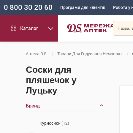
0 800 30 20 60
Програми для клієнтів
Робота у 
Каталог
Аптека D.S.
Товари Для Годування Немовлят
Соски для
пляшечок у
Луцьку
Бренд
Курносики
(12)