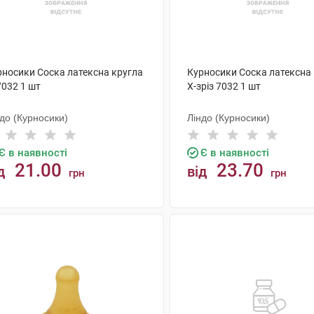
рносики Соска латексна кругла
Курносики Соска латексна
7032 1 шт
X-зріз 7032 1 шт
до (Курносики)
Ліндо (Курносики)
Є в наявності
Є в наявності
21.00
23.70
д
від
грн
грн
КУПИТИ
КУПИТИ