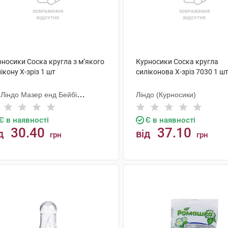
рносики Соска кругла з м’якого
Курносики Соска кругла
ікону X-зріз 1 шт
силіконова X-зріз 7030 1 ш
 Ліндо Мазер енд Бейбі
Ліндо (Курносики)
одактс
Є в наявності
Є в наявності
30.40
37.10
д
від
грн
грн
КУПИТИ
КУПИТИ