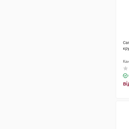
Can
кру
Ка
ві