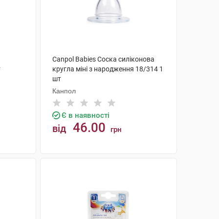
Canpol Babies Соска силіконова
т
кругла міні з народження 18/314 1
шт
Канпол
Є в наявності
46.00
від
грн
КУПИТИ