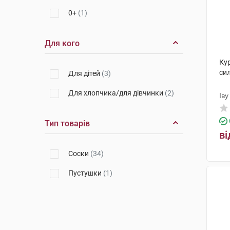
0+
(1)
Для кого
Ку
сил
Для дітей
(3)
Для хлопчика/для дівчинки
(2)
Іву
Пр
Тип товарів
ві
Соски
(34)
Пустушки
(1)