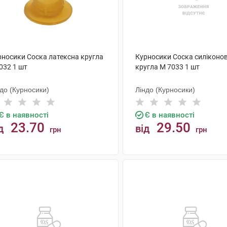
рносики Соска латексна кругла
Курносики Соска силіконо
032 1 шт
кругла M 7033 1 шт
до (Курносики)
Ліндо (Курносики)
Є в наявності
Є в наявності
23.70
29.50
д
від
грн
грн
КУПИТИ
КУПИТИ