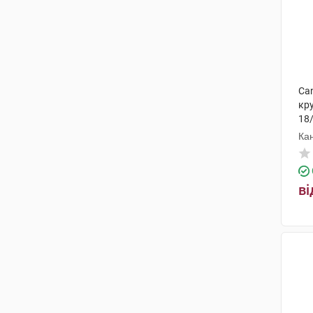
Can
кру
18
Ка
ві