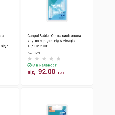
ска
Canpol Babies Соска силіконова
кругла середня від 6 місяців
від 6
18/116 2 шт
Канпол
Є в наявності
92.00
від
грн
КУПИТИ