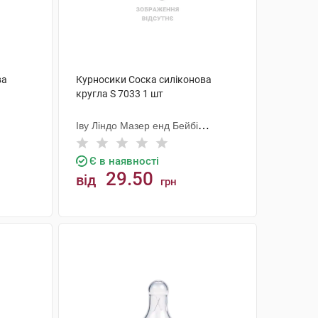
ва
Курносики Соска силіконова
кругла S 7033 1 шт
Іву Ліндо Мазер енд Бейбі
Продактс
Є в наявності
29.50
від
грн
КУПИТИ