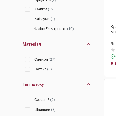
Канпол
(12)
Київгума
(1)
Ку
Філіпс Електронікс
(10)
M 
Лін
Матеріал
Cилікон
(27)
ві
Латекс
(6)
Тип потоку
Середній
(9)
Швидкий
(8)