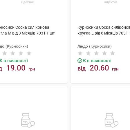
рносики Соска силіконова
Курносики Соска силіконо
гла M від 3 місяців 7031 1 шт
кругла L від 6 місяців 7031 
до (Курносики)
Ліндо (Курносики)
Є в наявності
Є в наявності
19.00
20.60
д
від
грн
грн
КУПИТИ
КУПИТИ