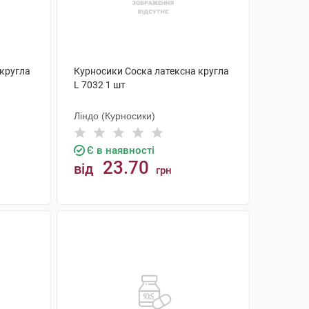
 кругла
Курносики Соска латексна кругла
L 7032 1 шт
Ліндо (Курносики)
Є в наявності
23.70
від
грн
КУПИТИ