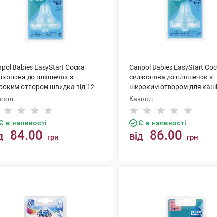
pol Babies EasyStart Соска
Canpol Babies EasyStart Со
ліконова до пляшечок з
силіконова до пляшечок з
роким отвором швидка від 12
широким отвором для каші 
яців 21/722 1 шт
місяців 21/723 1 шт
нпол
Канпол
Є в наявності
Є в наявності
84.00
86.00
д
від
грн
грн
КУПИТИ
КУПИТИ