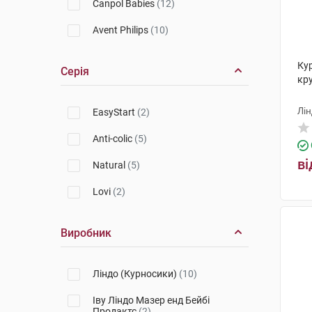
Canpol Babies
(12)
Avent Philips
(10)
Ку
Серія
кру
Лін
EasyStart
(2)
Anti-colic
(5)
ві
Natural
(5)
Lovi
(2)
Виробник
Ліндо (Курносики)
(10)
Іву Ліндо Мазер енд Бейбі
Продактс
(2)