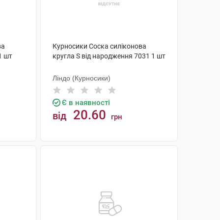
ва
Курносики Соска силіконова
1 шт
кругла S від народження 7031 1 шт
Ліндо (Курносики)
Є в наявності
20.60
від
грн
КУПИТИ