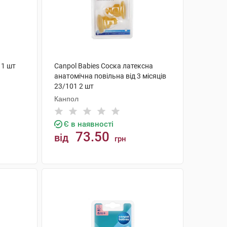
 1 шт
Canpol Babies Соска латексна
анатомічна повільна від 3 місяців
23/101 2 шт
Канпол
Є в наявності
73.50
від
грн
КУПИТИ