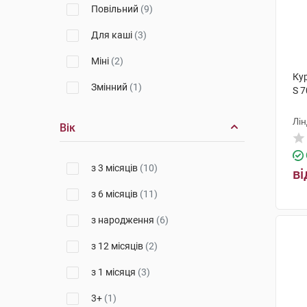
Повільний
(9)
Для каші
(3)
Міні
(2)
Ку
Змінний
(1)
S 7
Лін
Вік
з 3 місяців
(10)
ві
з 6 місяців
(11)
з народження
(6)
з 12 місяців
(2)
з 1 місяця
(3)
3+
(1)