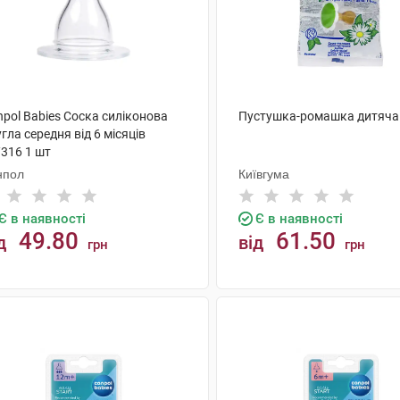
pol Babies Соска силіконова
Пустушка-ромашка дитяча
гла середня від 6 місяців
/316 1 шт
нпол
Київгума
Є в наявності
Є в наявності
49.80
61.50
д
від
грн
грн
КУПИТИ
КУПИТИ