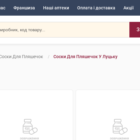
нас
Франшиза
Наші аптеки
Оплата і доставка
Акції
З
Соски Для Пляшечок
Соски Для Пляшечок У Луцьку