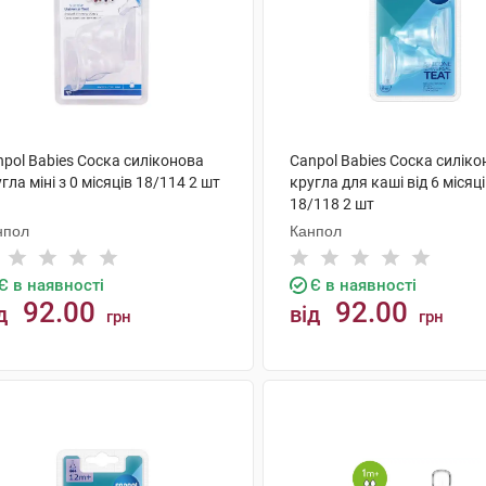
pol Babies Соска силіконова
Canpol Babies Соска силік
гла міні з 0 місяців 18/114 2 шт
кругла для каші від 6 місяц
18/118 2 шт
нпол
Канпол
Є в наявності
Є в наявності
92.00
92.00
д
від
грн
грн
КУПИТИ
КУПИТИ