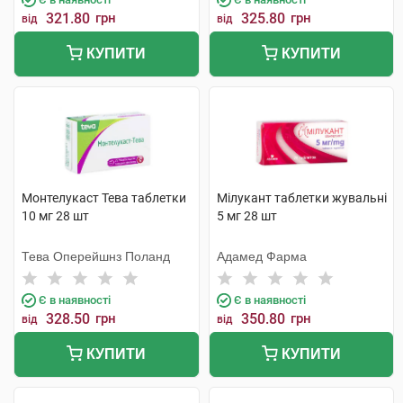
321.80
грн
325.80
грн
від
від
КУПИТИ
КУПИТИ
Монтелукаст Тева таблетки
Мілукант таблетки жувальні
10 мг 28 шт
5 мг 28 шт
Тева Оперейшнз Поланд
Адамед Фарма
Є в наявності
Є в наявності
328.50
грн
350.80
грн
від
від
КУПИТИ
КУПИТИ