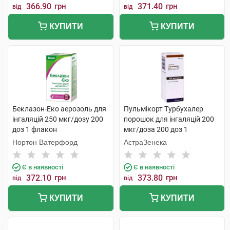
366.90
грн
371.40
грн
від
від
КУПИТИ
КУПИТИ
Беклазон-Еко аерозоль для
Пульмікорт Турбухалер
інгаляцій 250 мкг/дозу 200
порошок для інгаляцій 200
доз 1 флакон
мкг/доза 200 доз 1
інгалятор
Нортон Ватерфорд
АстраЗенека
Є в наявності
Є в наявності
372.10
грн
373.80
грн
від
від
КУПИТИ
КУПИТИ