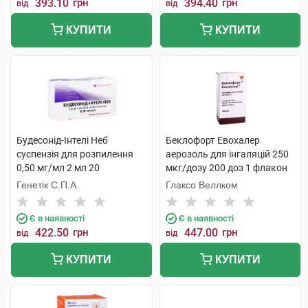
393.10
грн
394.40
грн
від
від
КУПИТИ
КУПИТИ
Будесонід-Інтелі Неб
Беклофорт Евохалер
суспензія для розпилення
аерозоль для інгаляцій 250
0,50 мг/мл 2 мл 20
мкг/дозу 200 доз 1 флакон
контейнерів
Генетік С.П.А.
Глаксо Веллком
Є в наявності
Є в наявності
422.50
грн
447.00
грн
від
від
КУПИТИ
КУПИТИ