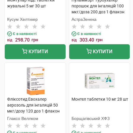
Монтулар Кідс таблетки
Пульмікорт Турбухалер
жувальні 5 мг 30 шт
порошок для інгаляцій 100
мкг/доза 200 доз 1 флакон
Кусум Хелтхкер
АстраЗенека
Є в наявності
Є в наявності
298.70
грн
303.40
грн
від
від
КУПИТИ
КУПИТИ
Фліксотид Евохалер
Монтел таблетки 10 мг 28 шт
аерозоль для інгаляцій 50
мкг/дозу 120 доз 1 флакон
Глаксо Веллком
Борщагівський ХФЗ
Є в наявності
Є в наявності