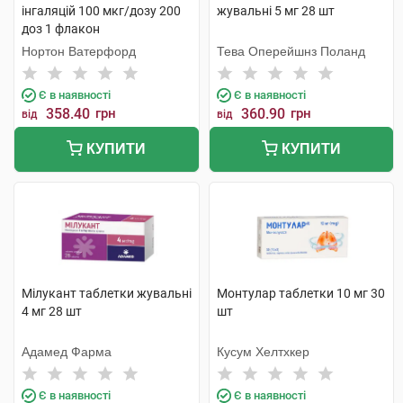
інгаляцій 100 мкг/дозу 200
жувальні 5 мг 28 шт
доз 1 флакон
Нортон Ватерфорд
Тева Оперейшнз Поланд
Є в наявності
Є в наявності
358.40
грн
360.90
грн
від
від
КУПИТИ
КУПИТИ
Мілукант таблетки жувальні
Монтулар таблетки 10 мг 30
4 мг 28 шт
шт
Адамед Фарма
Кусум Хелтхкер
Є в наявності
Є в наявності