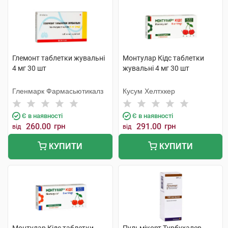
Глемонт таблетки жувальні
Монтулар Кідс таблетки
4 мг 30 шт
жувальні 4 мг 30 шт
Гленмарк Фармасьютикалз
Кусум Хелтхкер
Є в наявності
Є в наявності
260.00
грн
291.00
грн
від
від
КУПИТИ
КУПИТИ