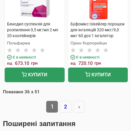
Бенодил суспензія для
Буфомікс Ізіхейлер порошок
розпилення 0,5 мг/мл 2 мл
для інгаляцій 320 мкг/9,0
20 контейнерів
мкг 60 доз 1 інгалятор
Польфарма
Оріон Корпорейшн
Є в наявності
Є в наявності
673.10
грн
720.10
грн
від
від
КУПИТИ
КУПИТИ
Показано
36
з
51
1
2
›
Поширені запитання