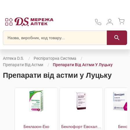
Аптека D.S.
Респіраторна Система
Препарати Від Астми
Препарати Від Астми У Луцьку
Препарати від астми у Луцьку
Беклазон-Еко
Беклофорт Евохалер
Бенод