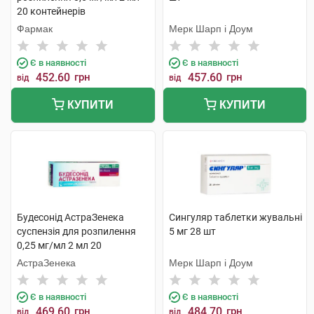
20 контейнерів
Фармак
Мерк Шарп і Доум
Є в наявності
Є в наявності
452.60
грн
457.60
грн
від
від
КУПИТИ
КУПИТИ
Будесонід АстраЗенека
Сингуляр таблетки жувальні
суспензія для розпилення
5 мг 28 шт
0,25 мг/мл 2 мл 20
контейнерів
АстраЗенека
Мерк Шарп і Доум
Є в наявності
Є в наявності
469.60
грн
484.70
грн
від
від