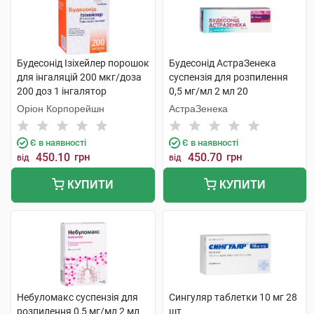
Будесонід Ізіхейлер порошок
Будесонід АстраЗенека
для інгаляцій 200 мкг/доза
суспензія для розпилення
200 доз 1 інгалятор
0,5 мг/мл 2 мл 20
контейнерів
Оріон Корпорейшн
АстраЗенека
Є в наявності
Є в наявності
450.10
грн
450.70
грн
від
від
КУПИТИ
КУПИТИ
Небуломакс суспензія для
Сингуляр таблетки 10 мг 28
розпилення 0,5 мг/мл 2 мл
шт