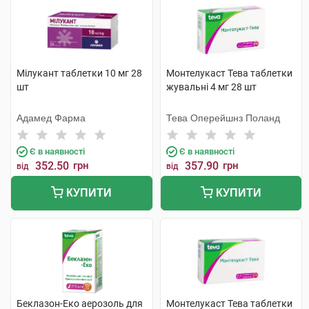
Мілукант таблетки 10 мг 28
Монтелукаст Тева таблетки
шт
жувальні 4 мг 28 шт
Адамед Фарма
Тева Оперейшнз Поланд
Є в наявності
Є в наявності
352.50
грн
357.90
грн
від
від
КУПИТИ
КУПИТИ
Беклазон-Еко аерозоль для
Монтелукаст Тева таблетки