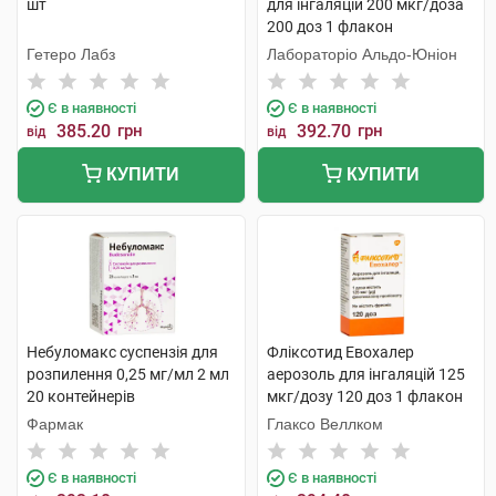
шт
для інгаляцій 200 мкг/доза
200 доз 1 флакон
Гетеро Лабз
Лабораторіо Альдо-Юніон
Є в наявності
Є в наявності
385.20
грн
392.70
грн
від
від
КУПИТИ
КУПИТИ
Небуломакс суспензія для
Фліксотид Евохалер
розпилення 0,25 мг/мл 2 мл
аерозоль для інгаляцій 125
20 контейнерів
мкг/дозу 120 доз 1 флакон
Фармак
Глаксо Веллком
Є в наявності
Є в наявності