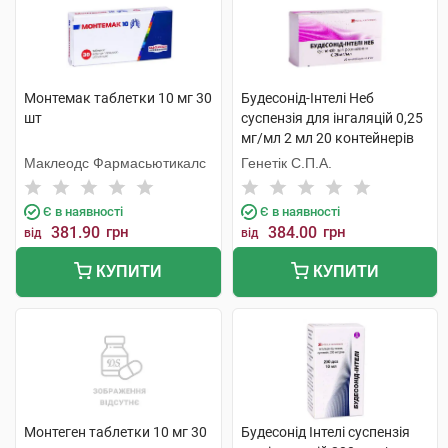
Монтемак таблетки 10 мг 30
Будесонід-Інтелі Неб
шт
суспензія для інгаляцій 0,25
мг/мл 2 мл 20 контейнерів
Маклеодс Фармасьютикалс
Генетік С.П.А.
Є в наявності
Є в наявності
381.90
грн
384.00
грн
від
від
КУПИТИ
КУПИТИ
Монтеген таблетки 10 мг 30
Будесонід Інтелі суспензія