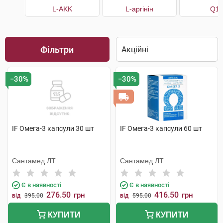
L-AKK
L-аргінін
Q1
Фільтри
−30%
−30%
IF Омега-3 капсули 30 шт
IF Омега-3 капсули 60 шт
Сантамед ЛТ
Сантамед ЛТ
Є в наявності
Є в наявності
276.50
416.50
грн
грн
від
395.00
від
595.00
КУПИТИ
КУПИТИ