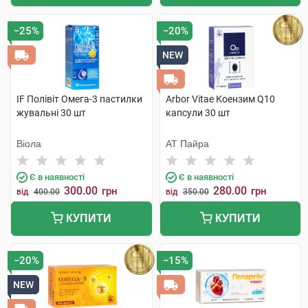
−25%
−20%
NEW
IF Полівіт Омега-3 пастилки
Arbor Vitae Коензим Q10
жувальні 30 шт
капсули 30 шт
Віола
АТ Пайра
Є в наявності
Є в наявності
300.00
280.00
грн
грн
від
400.00
від
350.00
КУПИТИ
КУПИТИ
−20%
−15%
NEW