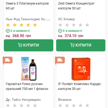
Омега 3 Платинум капсули
Zest Омега Концентрат
60 шт
капсули 30 шт
Нью Фуд Текнолоджіс Ко.
ХС Кловер
Лтд
Є в наявності
Є в наявності
368.90
грн
374.10
грн
від
від
КУПИТИ
КУПИТИ
Геровітал Плюс розчин
IF Полівіт Комплекс Кардіо
оральний 700 мл 1 флакон
капсули 30 шт
Др. Тайсс Натурварен
Вітаміни