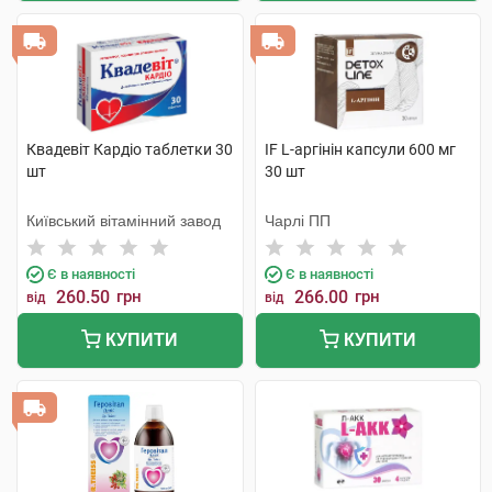
Квадевіт Кардіо таблетки 30
IF L-аргінін капсули 600 мг
шт
30 шт
Київський вітамінний завод
Чарлі ПП
Є в наявності
Є в наявності
260.50
грн
266.00
грн
від
від
КУПИТИ
КУПИТИ