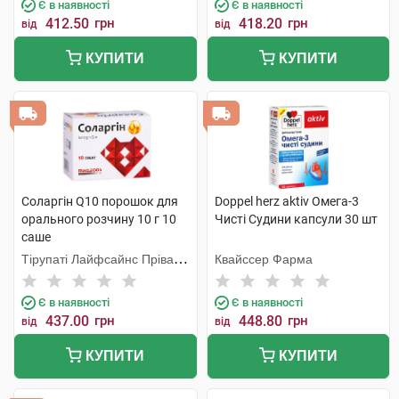
Є в наявності
Є в наявності
412.50
грн
418.20
грн
від
від
КУПИТИ
КУПИТИ
Соларгін Q10 порошок для
Doppel herz aktiv Омега-3
орального розчину 10 г 10
Чисті Судини капсули 30 шт
саше
Тірупаті Лайфсайнс Пріват
Квайссер Фарма
Лімітед
Є в наявності
Є в наявності
437.00
грн
448.80
грн
від
від
КУПИТИ
КУПИТИ