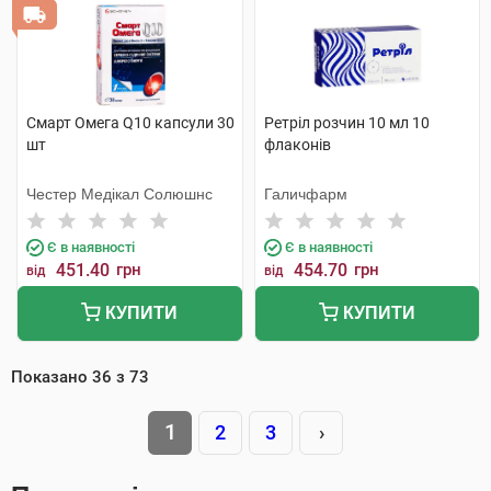
Смарт Омега Q10 капсули 30
Ретріл розчин 10 мл 10
шт
флаконів
Честер Медікал Солюшнс
Галичфарм
Є в наявності
Є в наявності
451.40
грн
454.70
грн
від
від
КУПИТИ
КУПИТИ
Показано
36
з
73
1
2
3
›