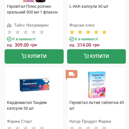
Геровітал Плюс розчин
L-AKK капсули 30 шт
оральний 500 мл 1 флакон
Др. Тайсс Натурварен
Форсаж плюс
Є в наявності
Є в наявності
309.00
грн
314.00
грн
від
від
КУПИТИ
КУПИТИ
Кардіомагніл Тандем
Геровітал Актив таблетки 45
капсули 30 шт
шт
Фарма Старт
Натур Продукт Фарма