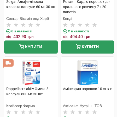
Solgar Альфа-ліпоєва
Ротавіт Кардіо порошок для
кислота капсули 60 мг 30 шт
орального розчину 7 г 20
пакетів
Солгар Вітамін енд Херб
Кенді
Є в наявності
Є в наявності
402.90
грн
404.40
грн
від
від
КУПИТИ
КУПИТИ
Doppel herz aktiv Омега-3
Аміневрин порошок 10 стіків
капсули 800 мг 30 шт
Квайссер Фарма
Актілайф Нутрішн ТОВ