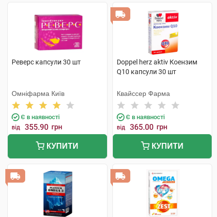
Реверс капсули 30 шт
Doppel herz aktiv Коензим
Q10 капсули 30 шт
Омніфарма Київ
Квайссер Фарма
Є в наявності
Є в наявності
355.90
грн
365.00
грн
від
від
КУПИТИ
КУПИТИ