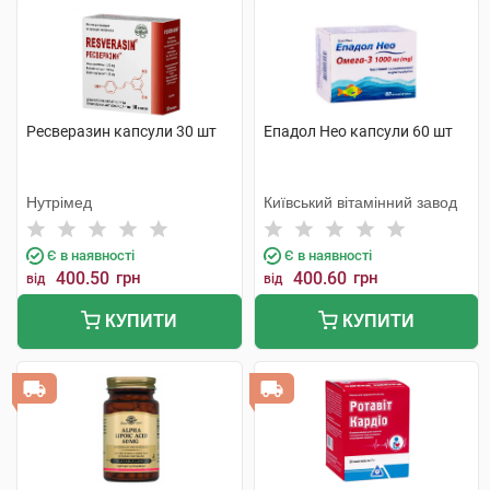
Ресверазин капсули 30 шт
Епадол Нео капсули 60 шт
Нутрімед
Київський вітамінний завод
Є в наявності
Є в наявності
400.50
грн
400.60
грн
від
від
КУПИТИ
КУПИТИ