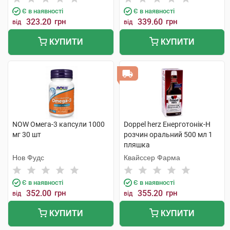
Є в наявності
Є в наявності
323.20
грн
339.60
грн
від
від
КУПИТИ
КУПИТИ
NOW Омега-3 капсули 1000
Doppel herz Енерготонік-H
мг 30 шт
розчин оральний 500 мл 1
пляшка
Нов Фудс
Квайссер Фарма
Є в наявності
Є в наявності
352.00
грн
355.20
грн
від
від
КУПИТИ
КУПИТИ