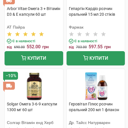
Arbor Vitae Омега 3 + Вітамін
Гепаргін Кардіо розчин
D3 & Е капсули 60 шт
оральний 15 мл 20 стіків
АТ Пайра
Фармак
Є в наявності
Є в наявності
552.00
597.55
грн
грн
від
690.00
від
703.00
КУПИТИ
КУПИТИ
−10%
Solgar Омега 3-6-9 капсули
Геровітал Плюс розчин
1300 мг 60 шт
оральний 200 мл 1 флакон
Солгар Вітамін енд Херб
Др. Тайсс Натурварен