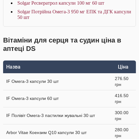
Solgar Ресвератрол капсули 100 мг 60 шт
Solgar Потрійна Омега-3 950 мг ЕПК та ДГК капсули
50 шт
Вітаміни для серця та судин ціна в
аптеці DS
Назва
Ціна
276.50
IF Омега-3 капсули 30 шт
грн
416.50
IF Омега-3 капсули 60 шт
грн
300.00
IF Полівіт Омега-3 пастилки жувальні 30 шт
грн
280.00
Arbor Vitae Коензим Q10 капсули 30 шт
грн