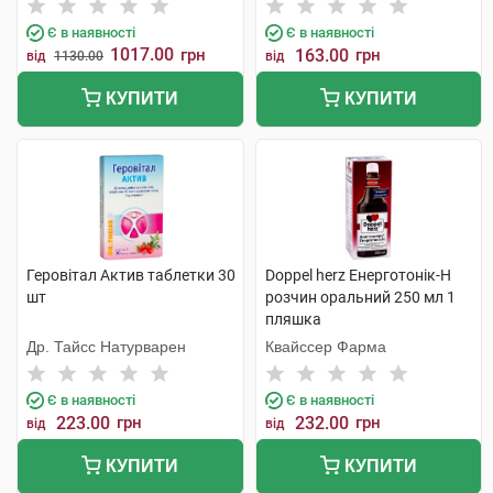
Є в наявності
Є в наявності
1017.00
грн
163.00
грн
від
1130.00
від
КУПИТИ
КУПИТИ
Геровітал Актив таблетки 30
Doppel herz Енерготонік-H
шт
розчин оральний 250 мл 1
пляшка
Др. Тайсс Натурварен
Квайссер Фарма
Є в наявності
Є в наявності
223.00
грн
232.00
грн
від
від
КУПИТИ
КУПИТИ