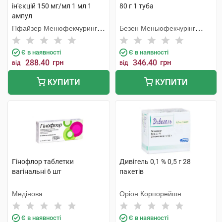
ін'єкцій 150 мг/мл 1 мл 1
80 г 1 туба
ампул
Пфайзер Менюфекчуринг
Безен Меньюфекчурінг
Бельгія
Белджіум
Є в наявності
Є в наявності
288.40
грн
346.40
грн
від
від
КУПИТИ
КУПИТИ
Гінофлор таблетки
Дивігель 0,1 % 0,5 г 28
вагінальні 6 шт
пакетів
Медінова
Оріон Корпорейшн
Є в наявності
Є в наявності