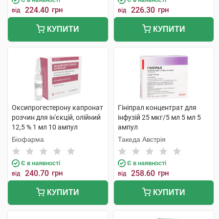
224.40
грн
226.30
грн
від
від
КУПИТИ
КУПИТИ
Оксипрогестерону капронат
Гініпрал концентрат для
розчин для ін'єкцій, олійний
інфузій 25 мкг/5 мл 5 мл 5
12,5 % 1 мл 10 ампул
ампул
Біофарма
Такеда Австрія
Є в наявності
Є в наявності
240.70
грн
258.60
грн
від
від
КУПИТИ
КУПИТИ