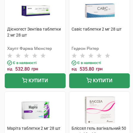
Дієногест Зентіва таблетки
Савіс таблетки 2 мг 28 шт
2 мг 28 шт
Хаупт Фарма Мюнстер
Гедеон Ріхтер
Є в наявності
Є в наявності
532.80
грн
535.80
грн
від
від
КУПИТИ
КУПИТИ
Маріта таблетки 2 мг 28 шт
Бліссел гель вагінальний 50