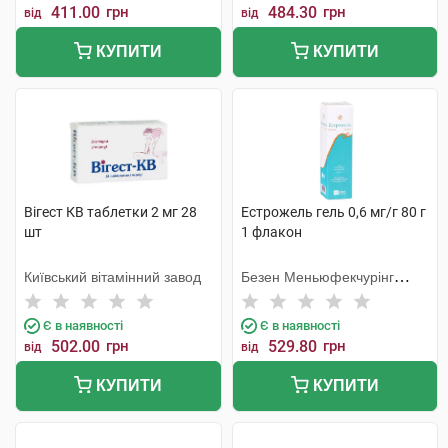
411.00
грн
484.30
грн
від
від
КУПИТИ
КУПИТИ
Вігест КВ таблетки 2 мг 28
Естрожель гель 0,6 мг/г 80 г
шт
1 флакон
Київський вітамінний завод
Безен Меньюфекчурінг
Белджіум
Є в наявності
Є в наявності
502.00
грн
529.80
грн
від
від
КУПИТИ
КУПИТИ