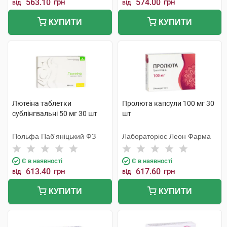
563.10
грн
574.00
грн
від
від
КУПИТИ
КУПИТИ
Лютеіна таблетки
Пролюта капсули 100 мг 30
сублінгвальні 50 мг 30 шт
шт
Польфа Паб'яніцький ФЗ
Лабораторіос Леон Фарма
Є в наявності
Є в наявності
613.40
грн
617.60
грн
від
від
КУПИТИ
КУПИТИ