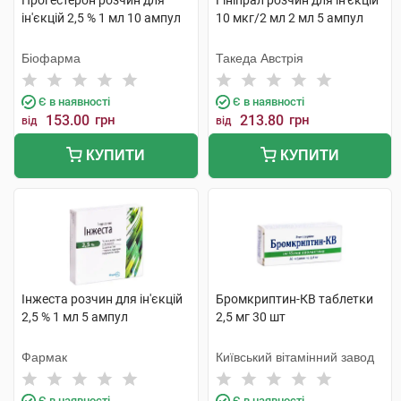
Прогестерон розчин для
Гініпрал розчин для ін'єкцій
ін'єкцій 2,5 % 1 мл 10 ампул
10 мкг/2 мл 2 мл 5 ампул
Біофарма
Такеда Австрія
Є в наявності
Є в наявності
153.00
грн
213.80
грн
від
від
КУПИТИ
КУПИТИ
Інжеста розчин для ін'єкцій
Бромкриптин-КВ таблетки
2,5 % 1 мл 5 ампул
2,5 мг 30 шт
Фармак
Київський вітамінний завод
Є в наявності
Є в наявності