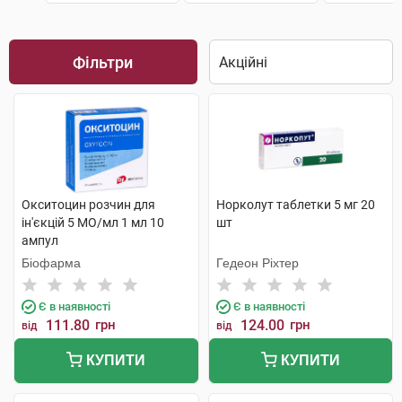
Фільтри
Окситоцин розчин для
Норколут таблетки 5 мг 20
ін'єкцій 5 МО/мл 1 мл 10
шт
ампул
Біофарма
Гедеон Ріхтер
Є в наявності
Є в наявності
111.80
грн
124.00
грн
від
від
КУПИТИ
КУПИТИ