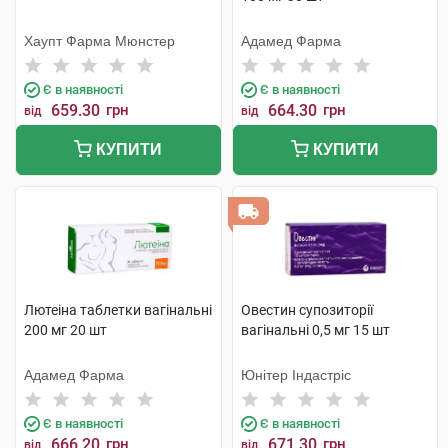
Хаупт Фарма Мюнстер
Адамед Фарма
Є в наявності
Є в наявності
659.30
грн
664.30
грн
від
від
КУПИТИ
КУПИТИ
Лютеіна таблетки вагінальні
Овестин супозиторії
200 мг 20 шт
вагінальні 0,5 мг 15 шт
Адамед Фарма
Юнітер Індастріс
Є в наявності
Є в наявності
666.20
грн
671.30
грн
від
від