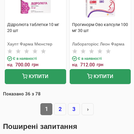
Дідролюта таблетки 10 мг
Прогинорм Ово капсули 100
20 шт
мг 30 шт
Хаупт Фарма Мюнстер
Лабораторіос Леон Фарма
Є в наявності
Є в наявності
700.00
грн
712.00
грн
від
від
КУПИТИ
КУПИТИ
Показано
36
з
78
1
2
3
›
Поширені запитання