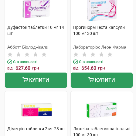
Дуфастон таблетки 10 мг 14
Прогинорм Геста капсули
шт
100 мг 30 шт
Абботт Біолоджікалз
Лабораторіос Леон Фарма
Є в наявності
Є в наявності
627.60
грн
654.60
грн
від
від
КУПИТИ
КУПИТИ
Діметріо таблетки 2 мг 28 шт
Лютеіна таблетки вагінальні
100 мг 30 шт