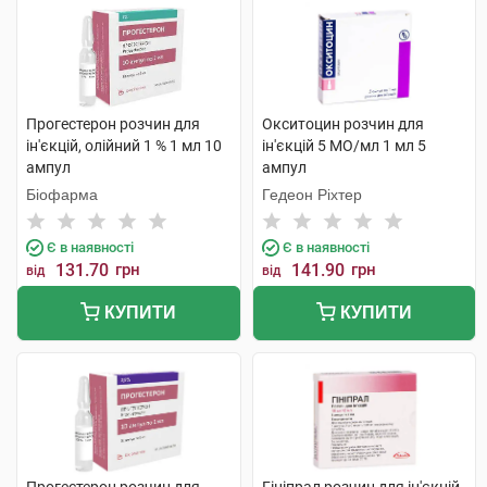
Прогестерон розчин для
Окситоцин розчин для
ін'єкцій, олійний 1 % 1 мл 10
ін'єкцій 5 МО/мл 1 мл 5
ампул
ампул
Біофарма
Гедеон Ріхтер
Є в наявності
Є в наявності
131.70
грн
141.90
грн
від
від
КУПИТИ
КУПИТИ