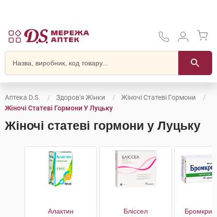
Аптека D.S.
Здоров'я Жінки
Жіночі Статеві Гормони
Жіночі Статеві Гормони У Луцьку
Жіночі статеві гормони у Луцьку
Алактин
Бліссел
Бромкрип