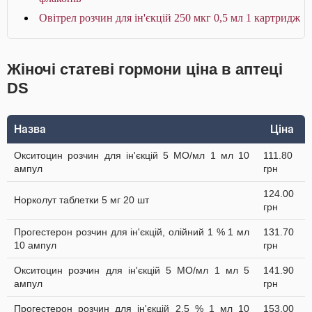
Овітрел розчин для ін'єкцій 250 мкг 0,5 мл 1 картридж
Жіночі статеві гормони ціна в аптеці
DS
Назва
Ціна
Окситоцин розчин для ін'єкцій 5 МО/мл 1 мл 10
111.80
ампул
грн
124.00
Норколут таблетки 5 мг 20 шт
грн
Прогестерон розчин для ін'єкцій, олійний 1 % 1 мл
131.70
10 ампул
грн
Окситоцин розчин для ін'єкцій 5 МО/мл 1 мл 5
141.90
ампул
грн
Прогестерон розчин для ін'єкцій 2,5 % 1 мл 10
153.00