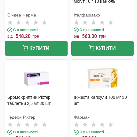
мкг/г 10 г 10 канюль
Сіндеа Фарма
Італфармако
Є в наявності
Є в наявності
548.20
грн
563.00
грн
від
від
КУПИТИ
КУПИТИ
Бромокриптин Ріхтер
Інжеста капсули 100 мг 30
таблетки 2,5 мг 30 шт
шт
Гедеон Ріхтер
Фармак
Є в наявності
Є в наявності