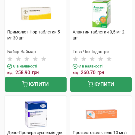
Примолют-Нор таблетки 5
Алактин таблетки 0,5 мг 2
мг 30 шт
шт
Байєр Ваймар
Тева Чех Індастріз
Є в наявності
Є в наявності
258.90
грн
260.70
грн
від
від
КУПИТИ
КУПИТИ
Депо-Провера суспензія для
Прожестожель гель 10 мг/г