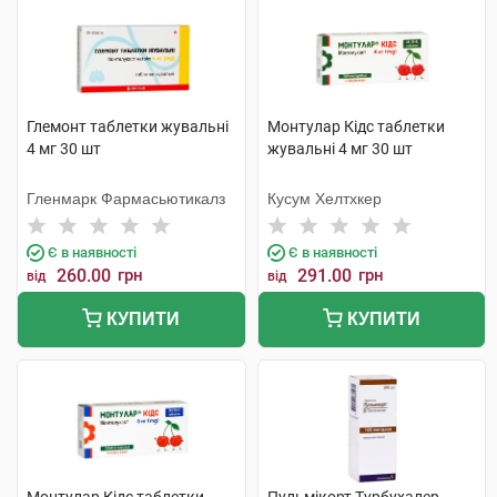
Глемонт таблетки жувальні
Монтулар Кідс таблетки
4 мг 30 шт
жувальні 4 мг 30 шт
Гленмарк Фармасьютикалз
Кусум Хелтхкер
Є в наявності
Є в наявності
260.00
грн
291.00
грн
від
від
КУПИТИ
КУПИТИ