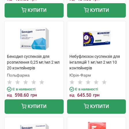
КУПИТИ
КУПИТИ
Бенодил суспензія для
Небуфлюзон суспензія для
розпилення 0,25 мг/мл 2 мл
інгаляцій 1 мг/мл 2 мл 10
20 контейнерів
контейнерів
Польфарма
Юрія-Фарм
Є в наявності
Є в наявності
598.60
грн
645.50
грн
від
від
КУПИТИ
КУПИТИ