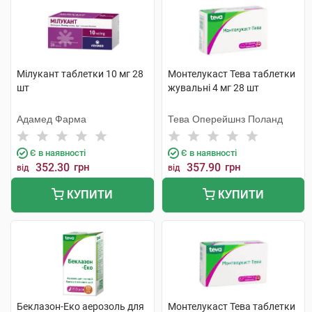
Мілукант таблетки 10 мг 28
Монтелукаст Тева таблетки
шт
жувальні 4 мг 28 шт
Адамед Фарма
Тева Оперейшнз Поланд
Є в наявності
Є в наявності
352.30
грн
357.90
грн
від
від
КУПИТИ
КУПИТИ
Беклазон-Еко аерозоль для
Монтелукаст Тева таблетки