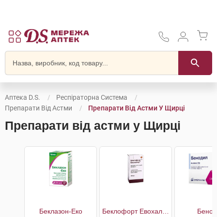
Аптека D.S.
Респіраторна Система
Препарати Від Астми
Препарати Від Астми У Щирці
Препарати від астми у Щирці
Беклазон-Еко
Беклофорт Евохалер
Бенод