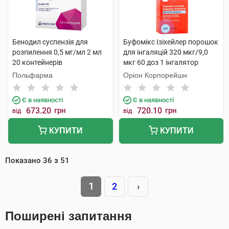
Бенодил суспензія для
Буфомікс Ізіхейлер порошок
розпилення 0,5 мг/мл 2 мл
для інгаляцій 320 мкг/9,0
20 контейнерів
мкг 60 доз 1 інгалятор
Польфарма
Оріон Корпорейшн
Є в наявності
Є в наявності
673.20
грн
720.10
грн
від
від
КУПИТИ
КУПИТИ
Показано
36
з
51
1
2
›
Поширені запитання