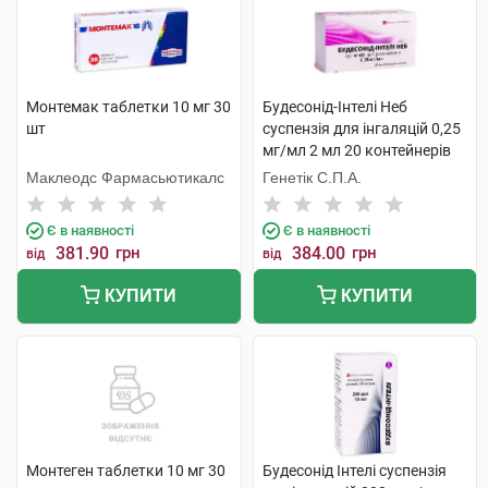
Монтемак таблетки 10 мг 30
Будесонід-Інтелі Неб
шт
суспензія для інгаляцій 0,25
мг/мл 2 мл 20 контейнерів
Маклеодс Фармасьютикалс
Генетік С.П.А.
Є в наявності
Є в наявності
381.90
грн
384.00
грн
від
від
КУПИТИ
КУПИТИ
Монтеген таблетки 10 мг 30
Будесонід Інтелі суспензія