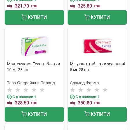
321.70
грн
325.80
грн
від
від
КУПИТИ
КУПИТИ
Монтелукаст Тева таблетки
Мілукант таблетки жувальні
10 мг 28 шт
5 мг 28 шт
Тева Оперейшнз Поланд
Адамед Фарма
Є в наявності
Є в наявності
328.50
грн
350.80
грн
від
від
КУПИТИ
КУПИТИ