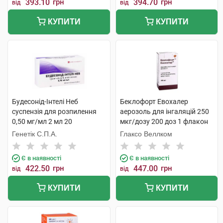
393.10
грн
394.70
грн
від
від
КУПИТИ
КУПИТИ
Будесонід-Інтелі Неб
Беклофорт Евохалер
суспензія для розпилення
аерозоль для інгаляцій 250
0,50 мг/мл 2 мл 20
мкг/дозу 200 доз 1 флакон
контейнерів
Генетік С.П.А.
Глаксо Веллком
Є в наявності
Є в наявності
422.50
грн
447.00
грн
від
від
КУПИТИ
КУПИТИ