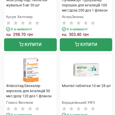
Монтулар Кідс таблетки
Пульмікорт Турбухалер
жувальні 5 мг 30 шт
порошок для інгаляцій 100
мкг/доза 200 доз 1 флакон
Кусум Хелтхкер
АстраЗенека
Є в наявності
Є в наявності
298.70
грн
303.40
грн
від
від
КУПИТИ
КУПИТИ
Фліксотид Евохалер
Монтел таблетки 10 мг 28 шт
аерозоль для інгаляцій 50
мкг/дозу 120 доз 1 флакон
Глаксо Веллком
Борщагівський ХФЗ
Є в наявності
Є в наявності