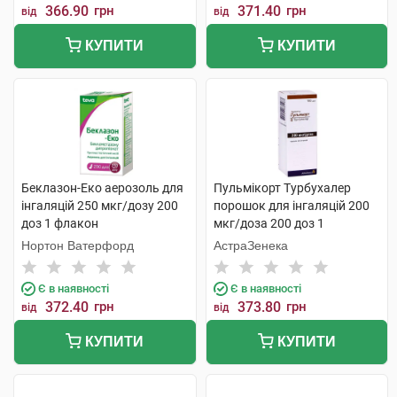
366.90
грн
371.40
грн
від
від
КУПИТИ
КУПИТИ
Беклазон-Еко аерозоль для
Пульмікорт Турбухалер
інгаляцій 250 мкг/дозу 200
порошок для інгаляцій 200
доз 1 флакон
мкг/доза 200 доз 1
інгалятор
Нортон Ватерфорд
АстраЗенека
Є в наявності
Є в наявності
372.40
грн
373.80
грн
від
від
КУПИТИ
КУПИТИ