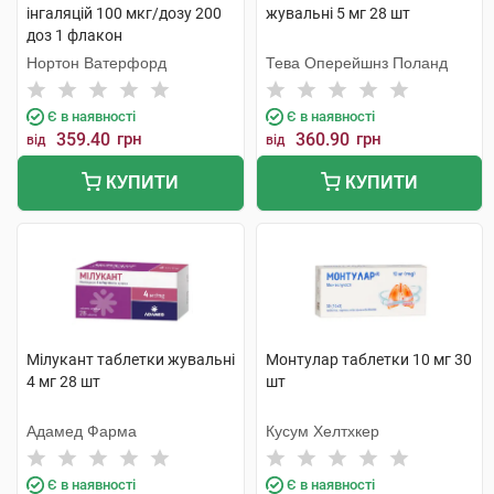
інгаляцій 100 мкг/дозу 200
жувальні 5 мг 28 шт
доз 1 флакон
Нортон Ватерфорд
Тева Оперейшнз Поланд
Є в наявності
Є в наявності
359.40
грн
360.90
грн
від
від
КУПИТИ
КУПИТИ
Мілукант таблетки жувальні
Монтулар таблетки 10 мг 30
4 мг 28 шт
шт
Адамед Фарма
Кусум Хелтхкер
Є в наявності
Є в наявності