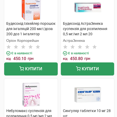
Будесонід Ізіхейлер порошок
Будесонід АстраЗенека
для інгаляцій 200 мкг/доза
суспензія для розпилення
200 доз 1 інгалятор
0,5 мг/мл 2 мл 20
контейнерів
Оріон Корпорейшн
АстраЗенека
Є в наявності
Є в наявності
450.10
грн
450.80
грн
від
від
КУПИТИ
КУПИТИ
Небуломакс суспензія для
Сингуляр таблетки 10 мг 28
розпилення 0,5 мг/мл 2 мл
шт