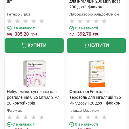
шт
для інгаляцій 200 мкг/доза
200 доз 1 флакон
Гетеро Лабз
Лабораторіо Альдо-Юніон
Є в наявності
Є в наявності
385.20
грн
392.70
грн
від
від
КУПИТИ
КУПИТИ
Небуломакс суспензія для
Фліксотид Евохалер
розпилення 0,25 мг/мл 2 мл
аерозоль для інгаляцій 125
20 контейнерів
мкг/дозу 120 доз 1 флакон
Фармак
Глаксо Веллком
Є в наявності
Є в наявності