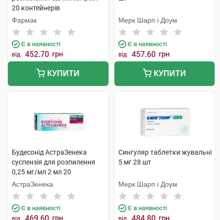
20 контейнерів
Фармак
Мерк Шарп і Доум
Є в наявності
Є в наявності
452.70
грн
457.60
грн
від
від
КУПИТИ
КУПИТИ
Будесонід АстраЗенека
Сингуляр таблетки жувальні
суспензія для розпилення
5 мг 28 шт
0,25 мг/мл 2 мл 20
контейнерів
АстраЗенека
Мерк Шарп і Доум
Є в наявності
Є в наявності
469.60
грн
484.80
грн
від
від