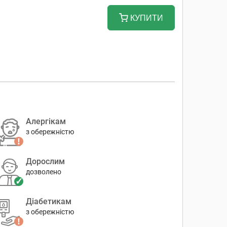
КУПИТИ
Алергікам
з обережністю
Дорослим
дозволено
Діабетикам
з обережністю