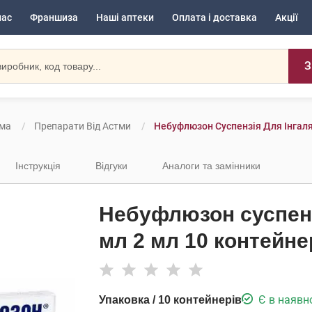
нас
Франшиза
Наші аптеки
Оплата і доставка
Акції
З
ема
Препарати Від Астми
Небуфлюзон Суспензія Для Інгаля
Інструкція
Відгуки
Аналоги та замінники
Небуфлюзон суспензі
мл 2 мл 10 контейне
Є в наявн
Упаковка / 10 контейнерів