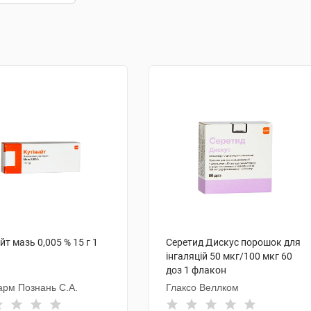
йт мазь 0,005 % 15 г 1
Серетид Дискус порошок для
інгаляцій 50 мкг/100 мкг 60
доз 1 флакон
рм Познань С.А.
Глаксо Веллком