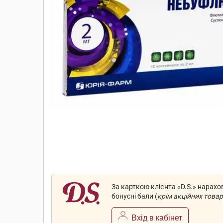
За карткою клієнта «D.S.» нарах
бонусні бали (
крім акційних товар
Вхід в кабінет