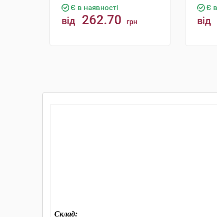
Є в наявності
Є 
262.70
від
від
грн
КУПИТИ