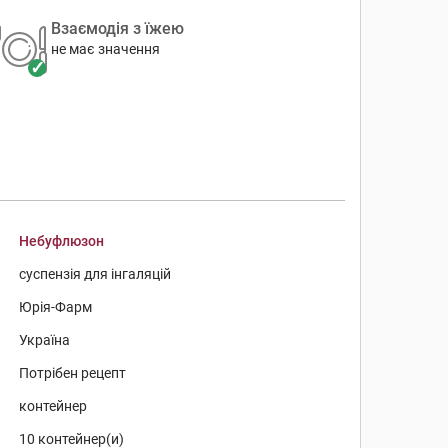
Взаємодія з їжею
не має значення
Небуфлюзон
суспензія для інгаляцій
Юрія-Фарм
Україна
Потрібен рецепт
контейнер
10 контейнер(и)