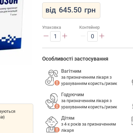
від
645.50
грн
Упаковка
Контейнер
1
0
Особливості застосування
Вагітним
за призначенням лікаря з
урахуванням користь/ризик
Годуючим
за призначенням лікаря з
урахуванням користь/ризик
овуються
ів
)
Дітям
з 4-х років за призначенням
лікаря