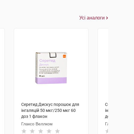
Усі аналоги
Серетид Дискус порошок для
Серетид Диску
інгаляцій 50 мкг/250 мкг 60
інгаляцій 50 м
доз 1 флакон
доз 1 флакон
Глаксо Веллком
Глаксо Веллк