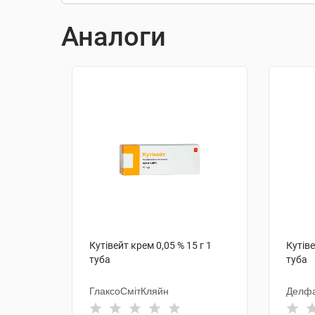
Аналоги
Кутівейт крем 0,05 % 15 г 1
Кутіве
туба
туба
ГлаксоСмітКляйн
Делфа