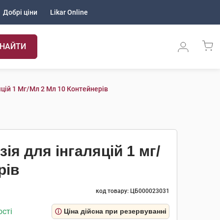
Добрі ціни
Likar Online
НАЙТИ
цій 1 Мг/мл 2 Мл 10 Контейнерів
я для інгаляцій 1 мг/
рів
код товару: ЦБ000023031
ості
Ціна дійсна при резервуванні