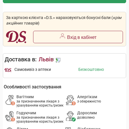
За карткою клієнта «D.S.» нараховуються бонусні бали (
крім
акційних товарів
)
Вхід в кабінет
Доставка в:
Львів
Самовивіз з аптеки
Безкоштовно
Особливості застосування
Вагітним
Алергікам
за призначенням лікаря з
з обережністю
урахуванням користь/ризик
Годуючим
Дорослим
за призначенням лікаря з
дозволено
урахуванням користь/ризик