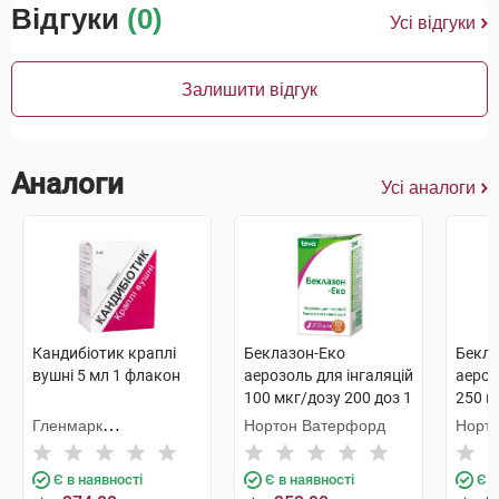
Відгуки
(0)
Усі відгуки
Залишити відгук
Аналоги
Усі аналоги
Кандибіотик краплі
Беклазон-Еко
Бекла
вушні 5 мл 1 флакон
аерозоль для інгаляцій
аероз
100 мкг/дозу 200 доз 1
250 м
флакон
флак
Гленмарк
Нортон Ватерфорд
Норт
Фармасьютикалз
Є в наявності
Є в наявності
Є в