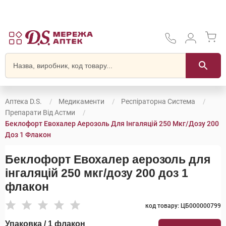
Аптека D.S.
Медикаменти
Респіраторна Система
Препарати Від Астми
Беклофорт Евохалер Аерозоль Для Інгаляцій 250 Мкг/дозу 200
Доз 1 Флакон
Беклофорт Евохалер аерозоль для
інгаляцій 250 мкг/дозу 200 доз 1
флакон
код товару: ЦБ000000799
Упаковка / 1 флакон