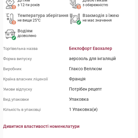
Дітям
Діабетикам
з 12-ти років
з обережністю
Температура зберігання
Взаємодія з їжею
не вище 25°C
не має значення
Водіям
дозволено
Беклофорт Евохалер
Торгівельна назва
аерозоль для інгаляцій
Форма випуску
Глаксо Веллком
Виробник
Франція
Країна власник ліцензії
Потрібен рецепт
Умови відпуску
Упаковка
Вид упаковки
1 Упаковка(и)
Кількість в упаковці
Дивитися властивості номенклатури