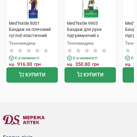
MedTextile 8001
MedTextile 9905
MedTe
Бандаж на плечовий
Бандаж для руки
Банда
суглоб еластичний
підтримуючий з
підтр
розмір L/XXL 1 шт
додатковою фіксацією
додат
Техномедика
Техномедика
Техн
розмір L 1 шт
розмі
Є в наявності
Є в наявності
Є в
916.00
грн
350.80
грн
3
від
від
від
КУПИТИ
КУПИТИ