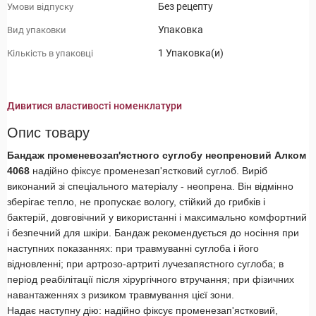
Без рецепту
Умови відпуску
Упаковка
Вид упаковки
1 Упаковка(и)
Кількість в упаковці
Дивитися властивості номенклатури
Опис товару
Бандаж променевозап'ястного суглобу неопреновий Алком
4068
надійно фіксує променезап'ястковий суглоб. Виріб
виконаний зі спеціального матеріалу - неопрена. Він відмінно
зберігає тепло, не пропускає вологу, стійкий до грибків і
бактерій, довговічний у використанні і максимально комфортний
і безпечний для шкіри. Бандаж рекомендується до носіння при
наступних показаннях: при травмуванні суглоба і його
відновленні; при артрозо-артриті лучезапястного суглоба; в
період реабілітації після хірургічного втручання; при фізичних
навантаженнях з ризиком травмування цієї зони.
Надає наступну дію: надійно фіксує променезап'ястковий,