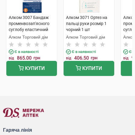
Алком 3007 Бандаж
Алком 3071 Ортез на
Алком
променвозап'ясного
пальці руки розмір 1
проме
суглобу еластичний
чорний 1 шт
сугло
розмір 2 правий 1 шт
уніве
Алком Торговий дім
Алком Торговий дім
Алком
Є в наявності
Є в наявності
Є в
865.00
грн
406.50
грн
9
від
від
від
КУПИТИ
КУПИТИ
Гаряча лінія