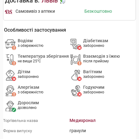
Доставка в:
Львів
Самовивіз з аптеки
Безкоштовно
Особливості застосування
Водіям
Діабетикам
з обережністю
заборонено
Температура зберігання
Взаємодія з їжею
не вище 25°C
після прийому
Дітям
Вагітним
заборонено
заборонено
Алергікам
Годуючим
з обережністю
заборонено
Дорослим
дозволено
Медихронал
Торгівельна назва
гранули
Форма випуску