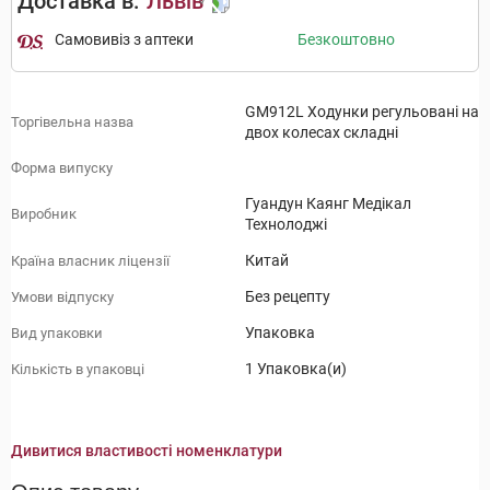
Доставка в:
Львів
Самовивіз з аптеки
Безкоштовно
GM912L Ходунки регульовані на
Торгівельна назва
двох колесах складні
Форма випуску
Гуандун Каянг Медікал
Виробник
Технолоджі
Китай
Країна власник ліцензії
Без рецепту
Умови відпуску
Упаковка
Вид упаковки
1 Упаковка(и)
Кількість в упаковці
Дивитися властивості номенклатури