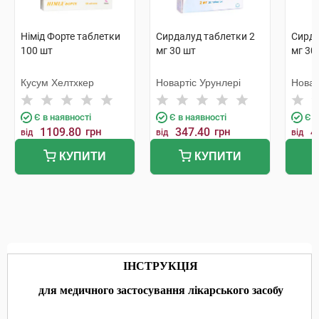
Німід Форте таблетки
Сирдалуд таблетки 2
Сирда
100 шт
мг 30 шт
мг 30
Кусум Хелтхкер
Новартіс Урунлері
Новар
Є в наявності
Є в наявності
Є в
1109.80
грн
347.40
грн
4
від
від
від
КУПИТИ
КУПИТИ