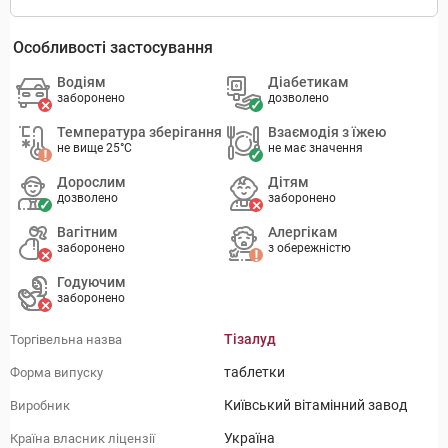
Особливості застосування
Водіям
Діабетикам
заборонено
дозволено
Температура зберігання
Взаємодія з їжею
не вище 25°C
не має значення
Дорослим
Дітям
дозволено
заборонено
Вагітним
Алергікам
заборонено
з обережністю
Годуючим
заборонено
Тізалуд
Торгівельна назва
таблетки
Форма випуску
Київський вітамінний завод
Виробник
Україна
Країна власник ліцензії