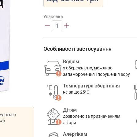
Упаковка
1
Особливості застосування
Водіям
з обережністю, можливо
запаморочення і порушення зору
Температура зберігання
не вище 25°C
Дітям
овуються
дозволено за призначенням
ів
)
лікаря
Алергікам