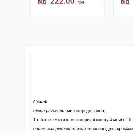
222.00
від
від
грн
КУПИТИ