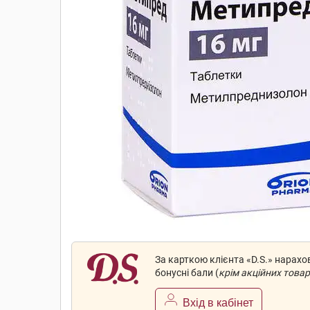
За карткою клієнта «D.S.» нарах
бонусні бали (
крім акційних товар
Вхід в кабінет