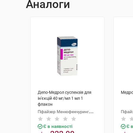
Аналоги
Депо-Медрол суспензія для
Медро
ін'єкцій 40 мг/мл 1 мл 1
флакон
Пфайзер Менюфекчуринг
Пфайз
Бельгія
Є в наявності
Є 