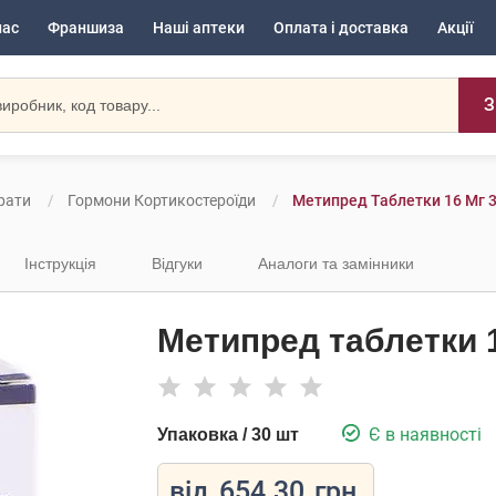
нас
Франшиза
Наші аптеки
Оплата і доставка
Акції
З
рати
Гормони Кортикостероїди
Метипред Таблетки 16 Мг 
Інструкція
Відгуки
Аналоги та замінники
Метипред таблетки 1
Є в наявності
Упаковка / 30 шт
від
654.30
грн