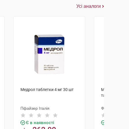
Усі аналоги
Медрол таблетки 4 мг 30 шт
Метилпредніз
таблетки 4 мг 
Пфайзер Італія
Фарма Старт
Є в наявності
Є в наявно