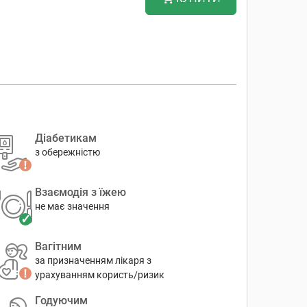
Діабетикам
з обережністю
Взаємодія з їжею
не має значення
Вагітним
за призначенням лікаря з
урахуванням користь/ризик
Годуючим