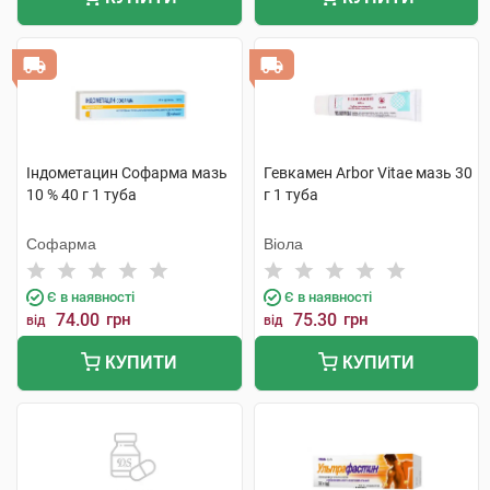
Індометацин Софарма мазь
Гевкамен Arbor Vitae мазь 30
10 % 40 г 1 туба
г 1 туба
Софарма
Віола
Є в наявності
Є в наявності
74.00
грн
75.30
грн
від
від
КУПИТИ
КУПИТИ