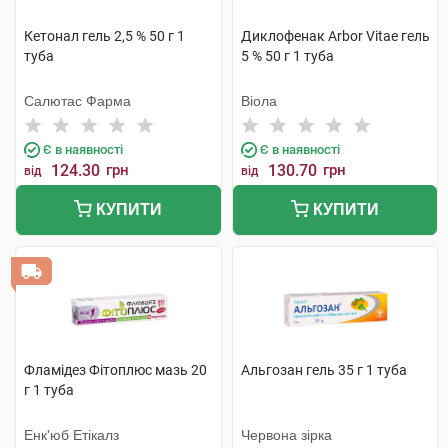
Кетонал гель 2,5 % 50 г 1
Диклофенак Arbor Vitae гель
туба
5 % 50 г 1 туба
Салютас Фарма
Віола
Є в наявності
Є в наявності
124.30
грн
130.70
грн
від
від
КУПИТИ
КУПИТИ
Фламідез Фітоплюс мазь 20
Альгозан гель 35 г 1 туба
г 1 туба
Енк'юб Етікалз
Червона зірка