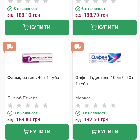
Є в наявності
Є в наявності
188.10
грн
188.70
грн
від
від
КУПИТИ
КУПИТИ
Фламідез гель 40 г 1 туба
Олфен Гідрогель 10 мг/г 50 г
1 туба
Енк'юб Етікалз
Меркле
Є в наявності
Є в наявності
189.80
грн
192.50
грн
від
від
КУПИТИ
КУПИТИ