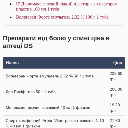
IF Дікломакс гелевий рідкий пластир з аплікатором
пластир 100 мл 1 туба
Вольтарен Форте емульгель 2,32 % 100 г 1 туба
Препарати від болю у спині ціна в
аптеці DS
Назва
Ціна
222.60
Вольтарен Форте емульгель 2,32 % 50 г 1 туба
грн
206.80
Дип Риліф гель 50 г 1 туба
грн
19.20
Меновазин розчин зовнішній 40 мл 1 флакон
грн
Спирт камфорний Arbor Vitae розчин зовнішній 10
21.50
% 40 мл 1 флакон
грн