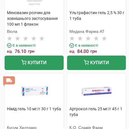
Меновазин розчин для
Ультрафастин гель 2,5 % 30 г
зовнішнього застосування
1 туба
100 мл 1 флакон
Віола
Медана Фарма АТ
Є в наявності
Є в наявності
76.10
грн
84.00
грн
від
від
КУПИТИ
КУПИТИ
Німід гель 10 мг/г 30 г 1 туба
Артрокол гель 25 мг/г 45 г 1
туба
Кусум Хелтхкер
К.О. Славія Фарм