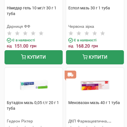
Німедар гель 10 мг/г 30 г 1
Еспол мазь 30 г 1 туба
туба
Дарниця ФФ
Червона зірка
Є в наявності
Є в наявності
151.00
грн
168.20
грн
від
від
КУПИТИ
КУПИТИ
Бутадіон мазь 0,05 г/г 20 г 1
Меновазан мазь 40 г 1 туба
туба
Гедеон Ріхтер
ДКП Фармацевтична
фабрика