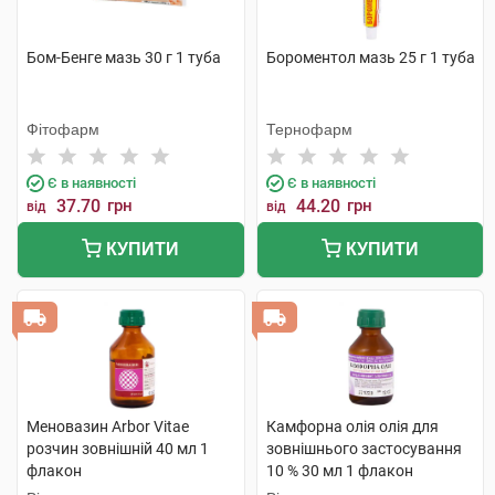
Бом-Бенге мазь 30 г 1 туба
Бороментол мазь 25 г 1 туба
Фітофарм
Тернофарм
Є в наявності
Є в наявності
37.70
грн
44.20
грн
від
від
КУПИТИ
КУПИТИ
Меновазин Arbor Vitae
Камфорна олія олія для
розчин зовнішній 40 мл 1
зовнішнього застосування
флакон
10 % 30 мл 1 флакон