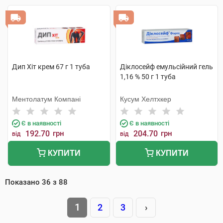
Дип Хіт крем 67 г 1 туба
Діклосейф емульсійний гель
1,16 % 50 г 1 туба
Ментолатум Компані
Кусум Хелтхкер
Є в наявності
Є в наявності
192.70
грн
204.70
грн
від
від
КУПИТИ
КУПИТИ
Показано
36
з
88
1
2
3
›