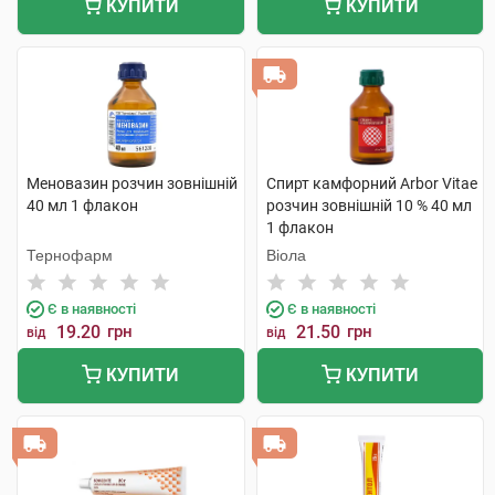
КУПИТИ
КУПИТИ
Меновазин розчин зовнішній
Спирт камфорний Arbor Vitae
40 мл 1 флакон
розчин зовнішній 10 % 40 мл
1 флакон
Тернофарм
Віола
Є в наявності
Є в наявності
19.20
грн
21.50
грн
від
від
КУПИТИ
КУПИТИ