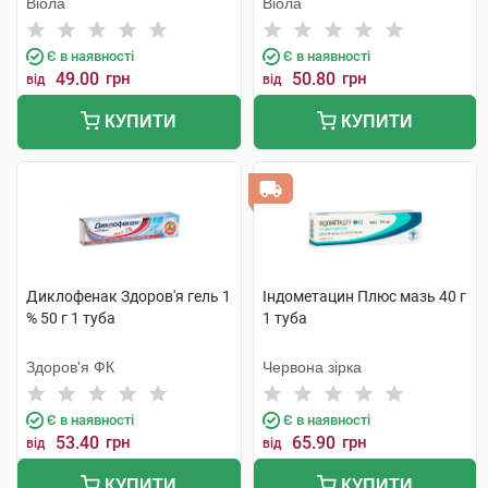
Віола
Віола
Є в наявності
Є в наявності
49.00
грн
50.80
грн
від
від
КУПИТИ
КУПИТИ
Диклофенак Здоров'я гель 1
Індометацин Плюс мазь 40 г
% 50 г 1 туба
1 туба
Здоров'я ФК
Червона зірка
Є в наявності
Є в наявності
53.40
грн
65.90
грн
від
від
КУПИТИ
КУПИТИ