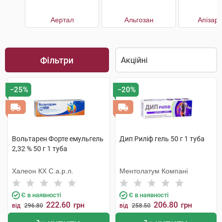
Аертал
Альгозан
Апізар
Фільтри
−25%
−20%
Вольтарен Форте емульгель
Дип Риліф гель 50 г 1 туба
2,32 % 50 г 1 туба
Халеон КХ С.а.р.л.
Ментолатум Компані
Є в наявності
Є в наявності
222.60
206.80
грн
грн
від
296.80
від
258.50