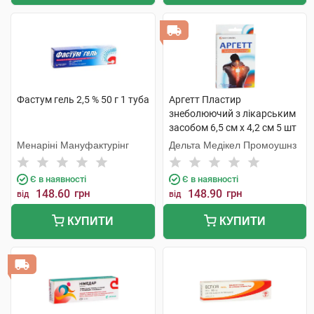
Фастум гель 2,5 % 50 г 1 туба
Аргетт Пластир
знеболюючий з лікарським
засобом 6,5 см х 4,2 см 5 шт
Менаріні Мануфактурінг
Дельта Медікел Промоушнз
Є в наявності
Є в наявності
148.60
грн
148.90
грн
від
від
КУПИТИ
КУПИТИ