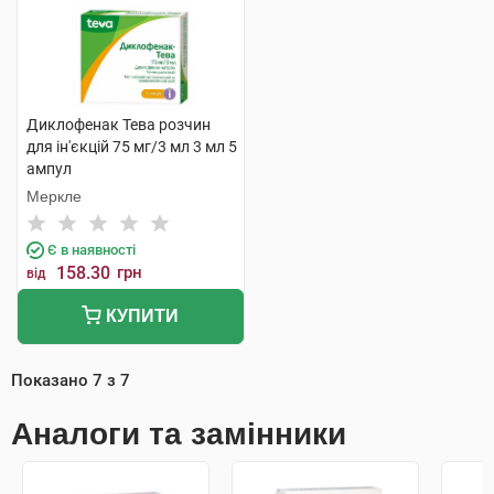
Диклофенак Тева розчин
для ін'єкцій 75 мг/3 мл 3 мл 5
ампул
Меркле
Є в наявності
158.30
грн
від
КУПИТИ
Показано
7
з
7
Аналоги та замінники