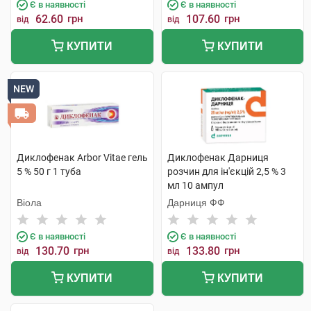
Є в наявності
Є в наявності
62.60
грн
107.60
грн
від
від
КУПИТИ
КУПИТИ
NEW
Диклофенак Arbor Vitae гель
Диклофенак Дарниця
5 % 50 г 1 туба
розчин для ін'єкцій 2,5 % 3
мл 10 ампул
Віола
Дарниця ФФ
Є в наявності
Є в наявності
130.70
грн
133.80
грн
від
від
КУПИТИ
КУПИТИ