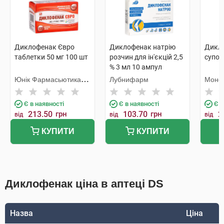
Диклофенак Євро
Диклофенак натрію
Дикло
таблетки 50 мг 100 шт
розчин для ін'єкцій 2,5
супози
% 3 мл 10 ампул
Юнік Фармасьютикал
Лубнифарм
Монф
Лабораторіз
Є в наявності
Є в наявності
Є в
213.50
грн
103.70
грн
2
від
від
від
КУПИТИ
КУПИТИ
Диклофенак ціна в аптеці DS
Назва
Ціна