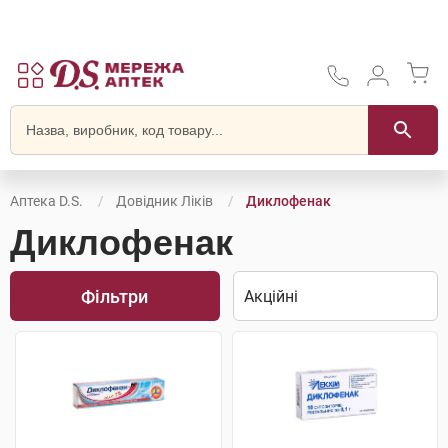
Аптека D.S.
Довідник Ліків
Диклофенак
Диклофенак
Фільтри