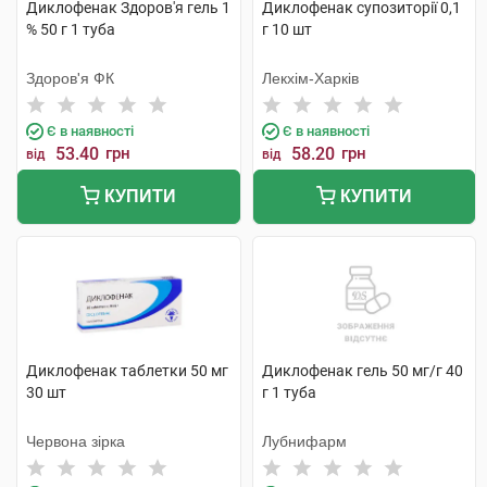
Диклофенак Здоров'я гель 1
Диклофенак супозиторії 0,1
% 50 г 1 туба
г 10 шт
Здоров'я ФК
Лекхім-Харків
Є в наявності
Є в наявності
53.40
грн
58.20
грн
від
від
КУПИТИ
КУПИТИ
Диклофенак таблетки 50 мг
Диклофенак гель 50 мг/г 40
30 шт
г 1 туба
Червона зірка
Лубнифарм